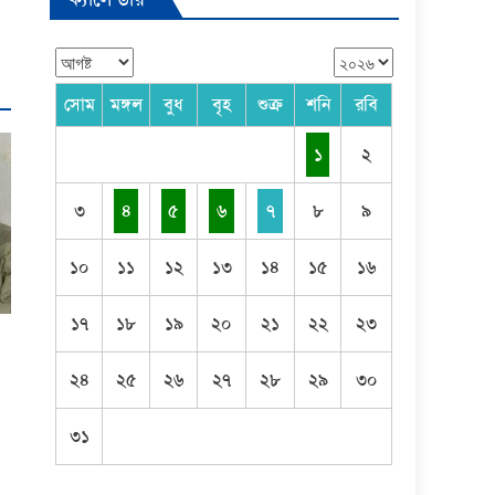
সোম
মঙ্গল
বুধ
বৃহ
শুক্র
শনি
রবি
১
২
৩
৪
৫
৬
৭
৮
৯
১০
১১
১২
১৩
১৪
১৫
১৬
১৭
১৮
১৯
২০
২১
২২
২৩
২৪
২৫
২৬
২৭
২৮
২৯
৩০
৩১