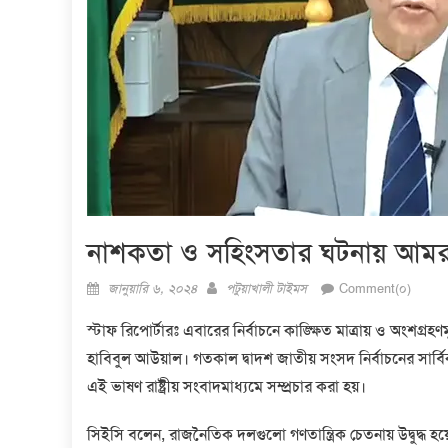
নাশকতা ও সহিংসতার ঘটনায় আমরা উদ্
Posted
Author
জানুয়ারি ৬, ২০২৪
পটুয়াখালী টাইমস
Comment(০)
on
স্টাফ রিপোর্টারঃ এবারের নির্বাচনে কাঙ্ক্ষিত মাত্রায় ও অংশগ্রহণম
হাবিবুল আউয়াল। গতকাল দ্বাদশ জাতীয় সংসদ নির্বাচনের সার্বিক প
এই ভাষণ রাষ্ট্রীয় সংবাদমাধ্যমে সম্প্রচার করা হয়।
সিইসি বলেন, রাজনৈতিক দলগুলো গণতান্ত্রিক চেতনায় উদ্বুদ্ধ হয়ে প্র