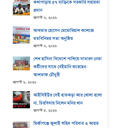
কলাপাড়ায় ​৫৭ ব্যক্তিকে সরকারি সহায়তা
প্রধান
আগস্ট ৬, ২০২৬
আখতার হোসেন মেমোরিয়াল কলেজে
মতবিনিময় সভা অনুষ্ঠিত
আগস্ট ৬, ২০২৬
শেখ হাসিনা বিদেশে পালিয়ে সাধারণ নেতা
কর্মীদের সাথে বেইমানি করেছেন-
আলতাফ চৌধুরী
আগস্ট ৬, ২০২৬
আইসিইউর সেই হাতকড়া আর খোলা হলো
না, চিরবিদায় নিলেন মনির খান
আগস্ট ৫, ২০২৬
মির্জাগঞ্জে জুলাই শহিদ পরিবার ও আহত