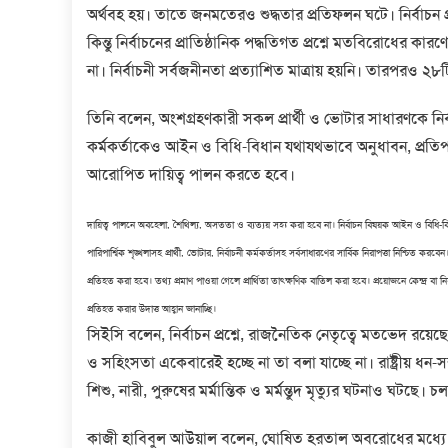
অর্থবহ হয়। তাতে জনমতেরও শুদ্ধতার প্রতিফলন ঘটে। নির্বাচন প্র
কিন্তু নির্বাচনের প্রাতিষ্ঠানিক পদ্ধতিগত প্রশ্নে মতবিরোধের কারণ
না। নির্বাচনী সর্বজনীনতা প্রত্যাশিত মাত্রায় হয়নি। তারপরও ২৮
তিনি বলেন, অংশগ্রহণকারী সকল প্রার্থী ও ভোটার সাধারণকে নি
কর্মকর্তাকেও আইন ও বিধি-বিধান যথাযথভাবে অনুধাবন, প্রতিপাল
আরোপিত দায়িত্ব পালন করতে হবে।
দায়িত্ব পালনে অবহেলা, শৈথিল্য, অসততা ও ব্যত্যয় সহ্য করা হবে না। নির্বাচন বিষয়ক আইন ও বিধি-বিধান
পারিপার্শ্বিক শৃঙ্খলাসহ প্রার্থী, ভোটার, নির্বাচনী কর্মকর্তাসহ সর্বসাধারণের সার্বিক নিরাপত্তা নিশ্চিত
প্রতিহত করা হবে। তথ্য প্রমাণ পাওয়া গেলে প্রার্থিতা তাৎক্ষণিক বাতিল করা হবে। প্রয়োজনে কেন্দ্র ব
প্রতিহত করার উদাত্ত আহ্বান জানাচ্ছি।
সিইসি বলেন, নির্বাচন প্রশ্নে, রাজনৈতিক নেতৃত্বে মতভেদ র
ও সহিংসতা একেবারেই হচ্ছে না তা বলা যাচ্ছে না। রাষ্ট্রীয় ধন-
শিশু, নারী, পুরুষের মর্মান্তিক ও মর্মন্তুদ মৃত্যুর ঘটনাও ঘটছে
কাজী হাবিবুল আউয়াল বলেন, ঘোষিত হরতাল অবরোধের মধ্যে সহিংস