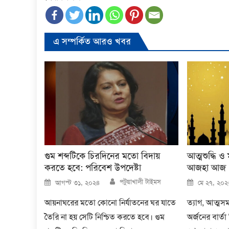
এ সম্পর্কিত আরও খবর
গুম শব্দটিকে চিরদিনের মতো বিদায়
আত্মশুদ্ধি 
করতে হবে: পরিবেশ উপদেষ্টা
আজহা আজ
Author
Posted
Posted
পটুয়াখালী টাইমস
আগস্ট ৩১, ২০২৪
মে ২৭, ২০২
on
on
আয়নাঘরের মতো কোনো নির্যাতনের ঘর যাতে
ত্যাগ, আত্মসমর
তৈরি না হয় সেটি নিশ্চিত করতে হবে। গুম
অর্জনের বার্ত