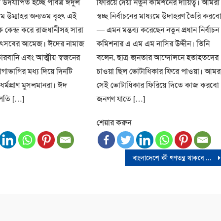
 উদযাপিত হচ্ছে পবিত্র ঈদুল
ফিরিয়ে দেয়া নতুন কমিশনের দায়িত্ব। আমরা
 উম্মাহর অন্যতম বৃহৎ এই
স্বচ্ছ নির্বাচনের মাধ্যমে উদাহরণ তৈরি করব
ে কেন্দ্র করে রাজধানীসহ সারা
— এমন মন্তব্য করেছেন নতুন প্রধান নির্বাচন
উৎসবের আমেজ। ঈদের নামাজ
কমিশনার এ এম এম নাসির উদ্দীন। তিনি
োরবানি এবং আত্মীয়-স্বজনের
বলেন, ছাত্র-জনতার আন্দোলনে হতাহতদের
াগাভাগির মধ্য দিয়ে দিনটি
চাওয়া ছিল ভোটাধিকার ফিরে পাওয়া। আমর
র্মপ্রাণ মুসলমানরা। ঈদ
সেই ভোটাধিকার ফিরিয়ে দিতে কাজ করবো
্রপতি […]
জনগণ যাতে […]
শেয়ার করুন
বাংলাদেশে কী গণতন্ত্র থাকবে ? – নিউইয়র্ক টাইমস