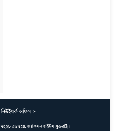
নিউইয়র্ক অফিস :-
৭২২৮ ব্রডওয়ে, জ্যাকসন হাইটস,যুক্তরাষ্ট্র।