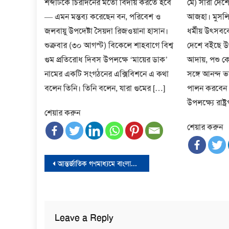
শব্দটিকে চিরদিনের মতো বিদায় করতে হবে
মে) সারা দেশে
— এমন মন্তব্য করেছেন বন, পরিবেশ ও
আজহা। মুসলিম
জলবায়ু উপদেষ্টা সৈয়দা রিজওয়ানা হাসান।
ধর্মীয় উৎসবক
শুক্রবার (৩০ আগস্ট) বিকেলে শাহবাগে বিশ্ব
দেশে বইছে 
গুম প্রতিরোধ দিবস উপলক্ষে ‘মায়ের ডাক’
আদায়, পশু ক
নামের একটি সংগঠনের এক্সিবিশনে এ কথা
সঙ্গে আনন্দ ভ
বলেন তিনি। তিনি বলেন, যারা গুমের […]
পালন করবেন ধ
উপলক্ষ্যে রাষ্ট
শেয়ার করুন
শেয়ার করুন
Post
আন্তর্জাতিক গণমাধ্যমে বাংলাদেশের নির্বাচনের খবর
navigation
Leave a Reply