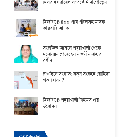
মিসর-ইসরায়েল সম্পর্কে টানাপোড়েন
মির্জাগঞ্জে ৪০০ গ্রাম গাঁজাসহ মাদক
কারবারি আটক
সংরক্ষিত আসনে পটুয়াখালী থেকে
মনোনয়ন পেয়েছেন নাজনীন নাহার
রশীদ
রাখাইনে সংঘাত: নতুন সংকটে রোহিঙ্গা
প্রত্যাবাসন?
মির্জাগঞ্জে পটুয়াখালী টাইমস এর
উদ্বোধন
ক্যালেন্ডার