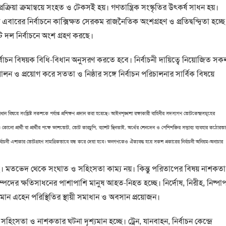
ক্রিয়া ক্রমান্বয়ে সংহত ও টেকসই হয়। গণতান্ত্রিক সংস্কৃতির উৎকর্ষ সাধন হয়।
ে এবারের নির্বাচনে কাক্সিক্ষত সেরকম রাজনৈতিক অংশগ্রহণ ও প্রতিদ্বন্দ্বিতা হচ্ছে
টি দল নির্বাচনে অংশ গ্রহণ করছে।
র্বাচন বিষয়ক বিধি-বিধান অনুসরণ করতে হবে। নির্বাচনী দায়িত্বে নিয়োজিত সক
ন ও প্রয়োগ করে সততা ও নিষ্ঠার সঙ্গে নির্বাচন পরিচালনার সার্বিক বিষয়ে
 বিষয়ে সংশ্লিষ্ট সকলকে পর্যাপ্ত প্রশিক্ষণ প্রদান করা হয়েছে। আইনশৃঙ্খলা রক্ষাকারী বাহিনীর সদস্যগণ ভোটকেন্দ্রসমূহের
 করবেন। কোনো প্রার্থী বা প্রার্থীর পক্ষে জালভোট, ভোট কারচুপি, ব্যালট ছিনতাই, অর্থের লেনদেন ও পেশিশক্তির সম্ভাব্য ব্যবহার কঠোরভ
া নির্বাচনী এলাকার ভোটগ্রহণ সামগ্রিকভাবে বন্ধ করে দেয়া হবে। জনগণকেও ঐক্যবদ্ধ হয়ে সকল প্রকারের নির্বাচনী অনিয়ম-অনাচার
য়েছে। মতভেদ থেকে সংঘাত ও সহিংসতা কাম্য নয়। কিন্তু পরিতাপের বিষয় নাশকতা
সম্পদের ক্ষতিসাধনের পাশাপাশি মানুষ আহত-নিহত হচ্ছে। নির্দোষ, নিরীহ, নিষ্পা
। চলমান এহেন পরিস্থিতির স্থায়ী সমাধান ও অবসান প্রয়োজন।
তা ও নাশকতার ঘটনা দৃশ্যমান হচ্ছে। ট্রেন, যানবাহন, নির্বাচন কেন্দ্রে