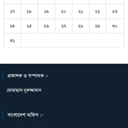
১৭
১৮
১৯
২০
২১
২২
২৩
২৪
২৫
২৬
২৭
২৮
২৯
৩০
৩১
প্রকাশক ও সম্পাদক :-
মোহাম্মাদ নুরুজ্জামান
বাংলাদেশ অফিস :-