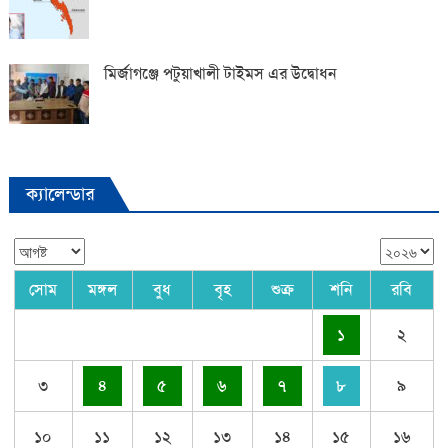
মির্জাগঞ্জে পটুয়াখালী টাইমস এর উদ্বোধন
ক্যালেন্ডার
সোম
মঙ্গল
বুধ
বৃহ
শুক্র
শনি
রবি
১
২
৩
৪
৫
৬
৭
৮
৯
১০
১১
১২
১৩
১৪
১৫
১৬