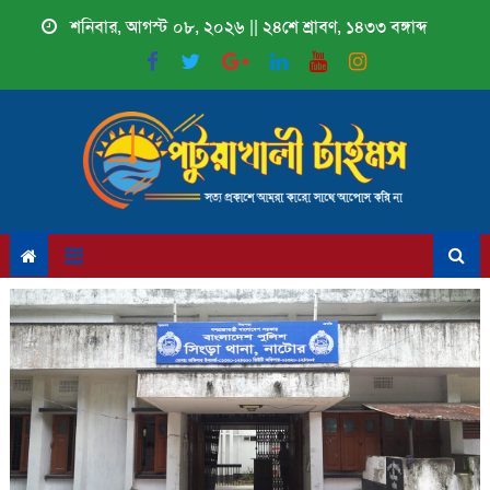
Skip
শনিবার, আগস্ট ০৮, ২০২৬ || ২৪শে শ্রাবণ, ১৪৩৩ বঙ্গাব্দ
to
content