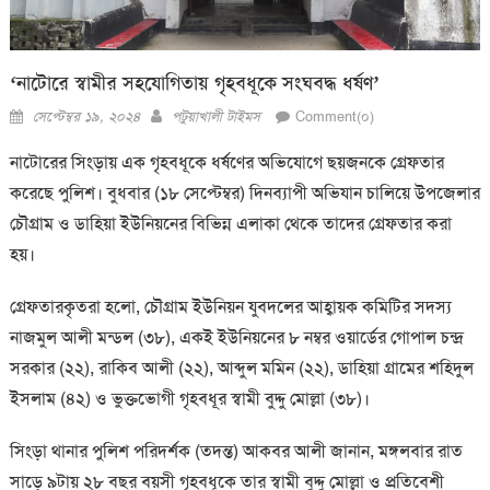
‘নাটোরে স্বামীর সহযোগিতায় গৃহবধূকে সংঘবদ্ধ ধর্ষণ’
Posted
Author
সেপ্টেম্বর ১৯, ২০২৪
পটুয়াখালী টাইমস
Comment(০)
on
নাটোরের সিংড়ায় এক গৃহবধূকে ধর্ষণের অভিযোগে ছয়জনকে গ্রেফতার
করেছে পুলিশ। বুধবার (১৮ সেপ্টেম্বর) দিনব্যাপী অভিযান চালিয়ে উপজেলার
চৌগ্রাম ও ডাহিয়া ইউনিয়নের বিভিন্ন এলাকা থেকে তাদের গ্রেফতার করা
হয়।
গ্রেফতারকৃতরা হলো, চৌগ্রাম ইউনিয়ন যুবদলের আহ্বায়ক কমিটির সদস্য
নাজমুল আলী মন্ডল (৩৮), একই ইউনিয়নের ৮ নম্বর ওয়ার্ডের গোপাল চন্দ্র
সরকার (২২), রাকিব আলী (২২), আব্দুল মমিন (২২), ডাহিয়া গ্রামের শহিদুল
ইসলাম (৪২) ও ভুক্তভোগী গৃহবধূর স্বামী বুদ্দু মোল্লা (৩৮)।
সিংড়া থানার পুলিশ পরিদর্শক (তদন্ত) আকবর আলী জানান, মঙ্গলবার রাত
সাড়ে ৯টায় ২৮ বছর বয়সী গৃহবধূকে তার স্বামী বুদ্দু মোল্লা ও প্রতিবেশী