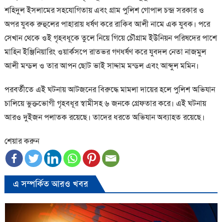
শহিদুল ইসলামের সহযোগিতায় এবং গ্রাম পুলিশ গোপাল চন্দ্র সরকার ও
অপর যুবক রুহুলের পাহারায় ধর্ষণ করে রাকিব আলী নামে এক যুবক। পরে
সেখান থেকে ওই গৃহবধূকে তুলে নিয়ে গিয়ে চৌগ্রাম ইউনিয়ন পরিষদের পাশে
মাহিন ইঞ্জিনিয়ারিং ওয়ার্কসপে রাতভর গণধর্ষণ করে যুবদল নেতা নাজমুল
আলী মন্ডল ও তার আপন ছোট ভাই সাদ্দাম মন্ডল এবং আব্দুল মমিন।
পরবর্তীতে এই ঘটনায় আটজনের বিরুদ্ধে মামলা দায়ের হলে পুলিশ অভিযান
চালিয়ে ভুক্তভোগী গৃহবধূর স্বামীসহ ৬ জনকে গ্রেফতার করে। এই ঘটনায়
আরও দুইজন পলাতক রয়েছে। তাদের ধরতে অভিযান অব্যাহত রয়েছে।
শেয়ার করুন
এ সম্পর্কিত আরও খবর