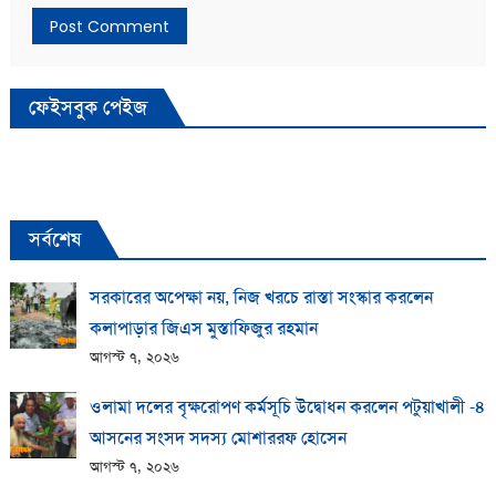
ফেইসবুক পেইজ
সর্বশেষ
সরকারের অপেক্ষা নয়, নিজ খরচে রাস্তা সংস্কার করলেন
কলাপাড়ার জিএস মুস্তাফিজুর রহমান
আগস্ট ৭, ২০২৬
ওলামা দলের বৃক্ষরোপণ কর্মসূচি উদ্বোধন করলেন পটুয়াখালী -৪
আসনের সংসদ সদস্য মোশাররফ হোসেন
আগস্ট ৭, ২০২৬