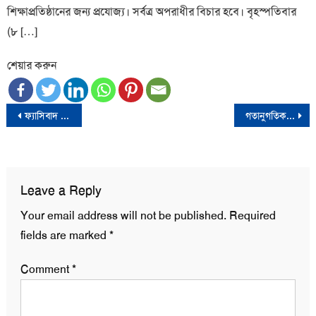
শিক্ষাপ্রতিষ্ঠানের জন্য প্রযোজ্য। সর্বত্র অপরাধীর বিচার হবে। বৃহস্পতিবার
(৮ […]
শেয়ার করুন
Post
ফ্যাসিবাদ নির্মূল ও আওয়ামী লীগকে নিষিদ্ধ করার বিষয়ে গণঅধিকার পরিষদ কোনও আপস করবে না
গতানুগতিক নির্বাচন দিয়ে ফ্যাসিবাদকে পুনরায় প্রতিষ্ঠা করার কোন মানে হয় না : মুফতী ফয়জুল করীম
navigation
Leave a Reply
Your email address will not be published.
Required
fields are marked
*
Comment
*