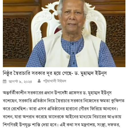
নিষ্ঠুর স্বৈরাচারি সরকার দূর হয়ে গেছে- ড. মুহাম্মদ ইউনূস
Author
Posted
পটুয়াখালী টাইমস
আগস্ট ৯, ২০২৪
on
অন্তর্বর্তীকালীন সরকারের প্রধান উপদেষ্টা প্রফেসর ড. মুহাম্মদ ইউনূস
বলেছেন, সরকারি প্রতিষ্ঠান দিয়ে স্বৈরাচার সরকার নিজেদের ক্ষমতা কুক্ষিগত
করে রেখেছিল। তারা এসব প্রতিষ্ঠানের হারানো গৌরব ফিরিয়ে আনবেন।
বলেন, যারা অপরাধ করেছে তাদেরকে আইনের মাধ্যমে বিচারের আওতায়
শিগগিরই উপযুক্ত শাস্তি দেয়া হবে। এই কথা সব মন্ত্রণালয়, সংস্থা, দফতর,