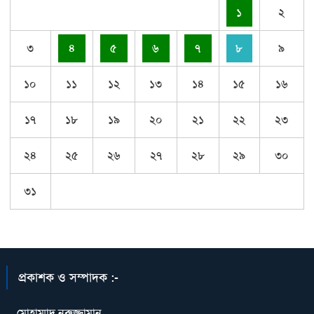
১
২
৩
৪
৫
৬
৭
৮
৯
১০
১১
১২
১৩
১৪
১৫
১৬
১৭
১৮
১৯
২০
২১
২২
২৩
২৪
২৫
২৬
২৭
২৮
২৯
৩০
৩১
প্রকাশক ও সম্পাদক :-
মোহাম্মাদ নুরুজ্জামান