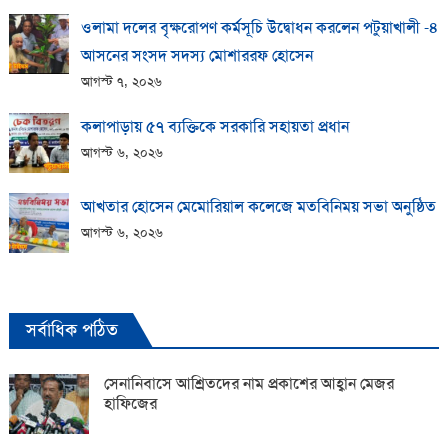
ওলামা দলের বৃক্ষরোপণ কর্মসূচি উদ্বোধন করলেন পটুয়াখালী -৪
আসনের সংসদ সদস্য মোশাররফ হোসেন
আগস্ট ৭, ২০২৬
কলাপাড়ায় ​৫৭ ব্যক্তিকে সরকারি সহায়তা প্রধান
আগস্ট ৬, ২০২৬
আখতার হোসেন মেমোরিয়াল কলেজে মতবিনিময় সভা অনুষ্ঠিত
আগস্ট ৬, ২০২৬
সর্বাধিক পঠিত
সেনানিবাসে আশ্রিতদের নাম প্রকাশের আহ্বান মেজর
হাফিজের