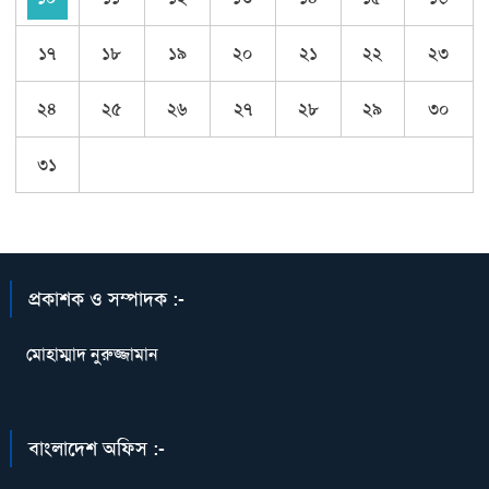
১৭
১৮
১৯
২০
২১
২২
২৩
২৪
২৫
২৬
২৭
২৮
২৯
৩০
৩১
প্রকাশক ও সম্পাদক :-
মোহাম্মাদ নুরুজ্জামান
বাংলাদেশ অফিস :-