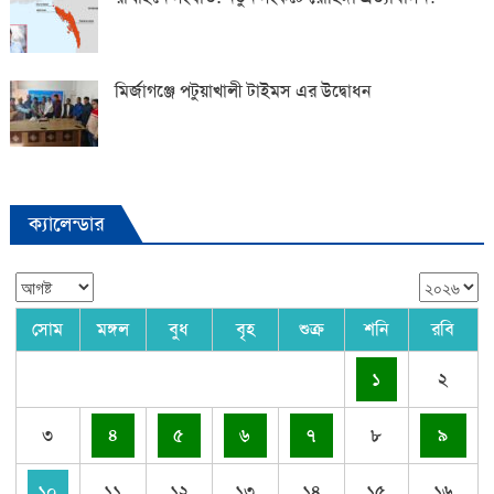
মির্জাগঞ্জে পটুয়াখালী টাইমস এর উদ্বোধন
ক্যালেন্ডার
সোম
মঙ্গল
বুধ
বৃহ
শুক্র
শনি
রবি
১
২
৩
৪
৫
৬
৭
৮
৯
১০
১১
১২
১৩
১৪
১৫
১৬