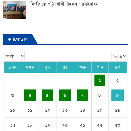
মির্জাগঞ্জে পটুয়াখালী টাইমস এর উদ্বোধন
ক্যালেন্ডার
সোম
মঙ্গল
বুধ
বৃহ
শুক্র
শনি
রবি
১
২
৩
৪
৫
৬
৭
৮
৯
১০
১১
১২
১৩
১৪
১৫
১৬
১৭
১৮
১৯
২০
২১
২২
২৩