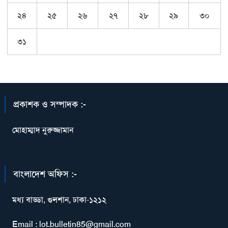
২৪
২৫
২৬
২৭
২৮
২৯
৩০
৩১
প্রকাশক ও সম্পাদক :-
মোহাম্মাদ নুরুজ্জামান
বাংলাদেশ অফিস :-
মধ্য বাড্ডা, গুলশান, ঢাকা-১২১২
Email : lot.bulletin85@gmail.com