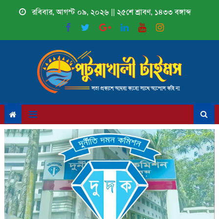
Skip
রবিবার, আগস্ট ০৯, ২০২৬ || ২৫শে শ্রাবণ, ১৪৩৩ বঙ্গাব্দ
to
content