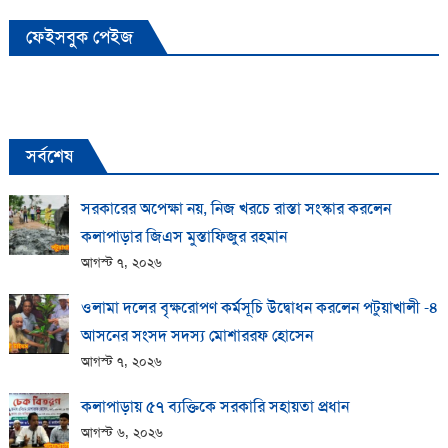
ফেইসবুক পেইজ
সর্বশেষ
সরকারের অপেক্ষা নয়, নিজ খরচে রাস্তা সংস্কার করলেন
কলাপাড়ার জিএস মুস্তাফিজুর রহমান
আগস্ট ৭, ২০২৬
ওলামা দলের বৃক্ষরোপণ কর্মসূচি উদ্বোধন করলেন পটুয়াখালী -৪
আসনের সংসদ সদস্য মোশাররফ হোসেন
আগস্ট ৭, ২০২৬
কলাপাড়ায় ​৫৭ ব্যক্তিকে সরকারি সহায়তা প্রধান
আগস্ট ৬, ২০২৬