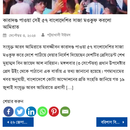
কারাদণ্ড পাওয়া সেই ৫৭ বাংলাদেশির সাজা মওকুফ করলো
আমিরাত
Author
Posted
পটুয়াখালী টাইমস
সেপ্টেম্বর ৩, ২০২৪
on
সংযুক্ত আরব আমিরাতে যাবজ্জীবন কারাদণ্ড পাওয়া ৫৭ বাংলাদেশির সাজা
মওকুফ করে দেশে পাঠিয়ে দেয়ার নির্দেশ দিয়েছেন দেশটির প্রেসিডেন্ট শেখ
মুহাম্মদ বিন জায়েদ আল নাহিয়ান। মঙ্গলবার (৩ সেপ্টেম্বর) প্রধান উপদেষ্টার
প্রেস উইং থেকে পাঠানো এক বার্তায় এ তথ্য জানানো হয়েছে। গণমাধ্যমের
খবর অনুযায়ী, বাংলাদেশে কোটা আন্দোলনের প্রতি সংহতি জানিয়ে গত ১৯
জুলাই সংযুক্ত আরব আমিরাতে প্রবাসী […]
শেয়ার করুন
Post
২৬ জেলায় নতুন পুলিশ সুপার নিয়োগ
বরিশাল বিশ্ববিদ্যালয় ও বিএম কলেজের শিক্ষার্থীদের মধ্যে সংঘর্ষে আহত ৪০