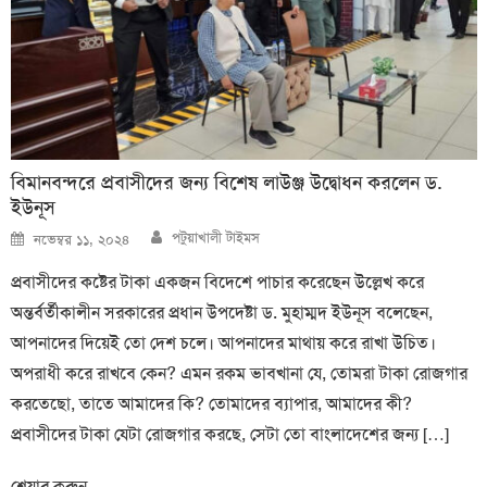
বিমানবন্দরে প্রবাসীদের জন্য বিশেষ লাউঞ্জ উদ্বোধন করলেন ড.
ইউনূস
Author
Posted
পটুয়াখালী টাইমস
নভেম্বর ১১, ২০২৪
on
প্রবাসীদের কষ্টের টাকা একজন বিদেশে পাচার করেছেন উল্লেখ করে
অন্তর্বর্তীকালীন সরকারের প্রধান উপদেষ্টা ড. মুহাম্মদ ইউনূস বলেছেন,
আপনাদের দিয়েই তো দেশ চলে। আপনাদের মাথায় করে রাখা উচিত।
অপরাধী করে রাখবে কেন? এমন রকম ভাবখানা যে, তোমরা টাকা রোজগার
করতেছো, তাতে আমাদের কি? তোমাদের ব্যাপার, আমাদের কী?
প্রবাসীদের টাকা যেটা রোজগার করছে, সেটা তো বাংলাদেশের জন্য […]
শেয়ার করুন