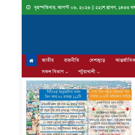
Skip
বৃহস্পতিবার, আগস্ট ০৬, ২০২৬ || ২২শে শ্রাবণ, ১৪৩৩ বঙ্গ
to
content
জাতীয়
রাজনীতি
দেশজুড়ে
আন্তর্জাতি
সকল বিভাগ
পটুয়াখালী