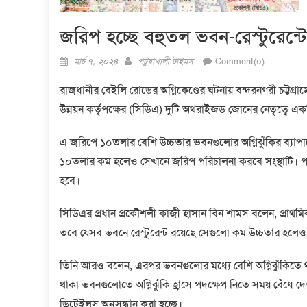
জরিপ হচ্ছে বহুতল ভবন-রেস্টুরেন্ট
Posted
Author
মার্চ ৭, ২০২৪
পটুয়াখালী টাইমস
Comment(০)
on
রাজধানীর বেইলি রোডের অগ্নিকেণ্ডের ঘটনায় বন্দরনগরী চট্টগ্র
উন্নয়ন কর্তৃপক্ষের (সিডিএ) দুটি অথরাইজড জোনের নেতৃত্বে এক
এ জরিপে ১০তলার বেশি উচ্চতার ভবনগুলোর অগ্নিঝুঁকির ব্যাপা
১০তলার কম হলেও সেখানে জরিপ পরিচালনা করবে সংস্থাটি। পরব
হবে।
সিডিএর প্রধান প্রকৌশলী কাজী হাসান বিন শামস বলেন, প্রাথ
তবে যেসব ভবনে রেস্টুরেন্ট রয়েছে সেগুলো কম উচ্চতার হলেও
তিনি আরও বলেন, এরপর ভবনগুলোর মধ্যে বেশি অগ্নিঝুঁকিতে 
থাকা ভবনগুলোতে অগ্নিঝুঁকি হ্রাসে পদক্ষেপ নিতে সময় বেঁধে দে
ডিটেইলস অনুসন্ধান করা হচ্ছে।