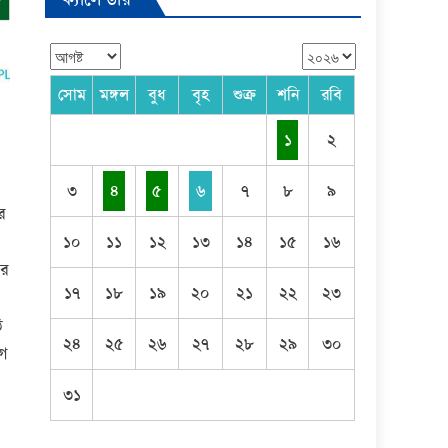
সোম
মঙ্গল
বুধ
বৃহ
শুক্র
শনি
রবি
১
২
৩
৪
৫
৬
৭
৮
৯
র
১০
১১
১২
১৩
১৪
১৫
১৬
ার
১৭
১৮
১৯
২০
২১
২২
২৩
ি
২৪
২৫
২৬
২৭
২৮
২৯
৩০
াগ
৩১