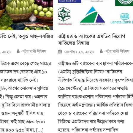
টতি নেই, তবুও মাছ-সবজির
রাষ্ট্রায়ত্ত ৬ ব্যাংকের এমডির নিয়োগ
বাতিলের সিদ্ধান্ত
Author
Author
Posted
পটুয়াখালী টাইমস
পটুয়াখালী টাইমস
১৭, ২০২৪
সেপ্টেম্বর ২০, ২০২৪
on
ান্তিকে এসে বেড়ে গেছে মাছের
রাষ্ট্রায়ত্ত ৬টি ব্যাংকের ব্যবস্থাপনা পরিচালকে
ব জাতের দর বেড়েছে প্রায় ১০
(এমডি) চুক্তিভিক্তিক নিয়োগ বাতিলের
সরবরাহে ঘাটতি নেই।
নীতিগত সিদ্ধান্ত নিয়েছে সরকার। বৃহস্পতিব
যুক্তি, আগের লোকসান পুষিয়ে
(১৯ সেপ্টেম্বর) এ বিষয়ে সরকারের সম্মতি
। কিন্তু ক্রেতা কম। শুক্রবার
জানিয়ে ব্যাংকগুলোর পরিচালনা পর্ষদকে চিঠ
ি) ছুটির দিনে রাজধানীর বাজার
দিয়েছে অর্থ মন্ত্রণালয়। আর্থিক প্রতিষ্ঠান বিভ
য়, ওজন অনুযায়ী ইলিশ মাছ
থেকে ৬ ব্যাংকের পরিচালনা পর্ষদকে দেয়া
টাকা, রুই মাছ ৩৮০-৮০০
চিঠিতে এমডিদের নাম উল্লেখ করে বলা
মাছ ৪০০-৬৫০ টাকা, […]
হয়েছে, পরিচালনা পর্ষদের সম্পাদিত