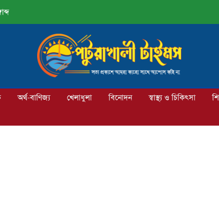
াব্দ
ক
অর্থ-বাণিজ্য
খেলাধুলা
বিনোদন
স্বাস্থ্য ও চিকিৎসা
শি