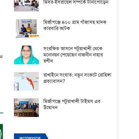
ল
মিসর-ইসরায়েল সম্পর্কে টানাপোড়েন
মির্জাগঞ্জে ৪০০ গ্রাম গাঁজাসহ মাদক
কারবারি আটক
সংরক্ষিত আসনে পটুয়াখালী থেকে
মনোনয়ন পেয়েছেন নাজনীন নাহার
েন
রশীদ
রাখাইনে সংঘাত: নতুন সংকটে রোহিঙ্গা
প্রত্যাবাসন?
মির্জাগঞ্জে পটুয়াখালী টাইমস এর
উদ্বোধন
ক্যালেন্ডার