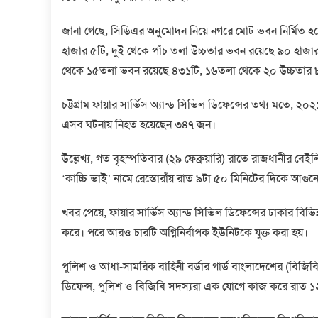
জানা গেছে, সিডিএর অনুমোদন নিয়ে নগরে মোট ভবন নির্মিত 
হাজার ৫টি, দুই থেকে পাঁচ তলা উচ্চতার ভবন রয়েছে ৯০ হা
থেকে ১৫তলা ভবন রয়েছে ৪৩১টি, ১৬তলা থেকে ২০ উচ্চতার ৮
চট্টগ্রাম ফায়ার সার্ভিস অ্যান্ড সিভিল ডিফেন্সের তথ্য মতে, ২
এসব ঘটনায় নিহত হয়েছেন ৩৪৭ জন।
উল্লেখ্য, গত বৃহস্পতিবার (২৯ ফেব্রুয়ারি) রাতে রাজধানীর বে
‘কাচ্চি ভাই’ নামে রেস্তোরাঁয় রাত ৯টা ৫০ মিনিটের দিকে আগুন
খবর পেয়ে, ফায়ার সার্ভিস অ্যান্ড সিভিল ডিফেন্সের ঢাকার বিভিন
করে। পরে আরও চারটি অগ্নিনির্বাপক ইউনিটকে যুক্ত করা হয়।
পুলিশ ও আধা-সামরিক বাহিনী বর্ডার গার্ড বাংলাদেশের (বিজিবি
ডিফেন্স, পুলিশ ও বিজিবি সদস্যরা এক যোগে কাজ করে রাত ১২