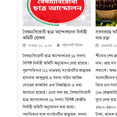
বৈষম্যবিরোধী ছাত্র আন্দোলনের নির্বাহী
সরবরাহে ঘা
কমিটি ঘোষণা
দাম চড়া
Author
Posted
Posted
পটুয়াখালী টাইমস
নভেম্বর ২২, ২০২৪
ফেব্রুয়ারি 
on
on
বৈষম্যবিরোধী ছাত্র আন্দোলনের ১৮ সদস্য
শীতের শেষ প্র
বিশিষ্ট নির্বাহী কমিটি অনুমোদন দেয়া হয়েছে।
দাম। প্রায় স
বৃহস্পতিবার (২১ নভেম্বর) সংগঠনটির আহ্বায়ক
শতাংশ। অথচ 
হাসনাত আব্দুল্লাহ ও সদস্য সচিব আরিফ
ব্যবসায়ীদের 
সোহেল স্বাক্ষরিত এক বিজ্ঞপ্তিতে এ তথ্য
নিতে চান সবাই
জানানো হয়েছে। এতে বলা হয়, বৈষম্যবিরোধী
(১৬ ফেব্রুয়ার
ছাত্র আন্দোলনের ১৮ সদস্য বিশিষ্ট কেন্দ্রীয়
ঘুরে দেখা যা
নির্বাহী কমিটি অনুমোদন করা হলো।
১৭০০-২৪০০ 
পদাধিকার বলে সংগঠনটির আহ্বায়ক, সদস্য
টাকা, কাতল 