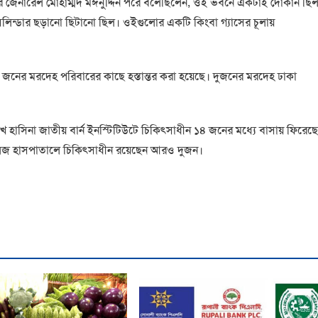
ডিয়ার জেনারেল মোহাম্মদ মঈনুদ্দিন পরে বলেছিলেন, ওই ভবনে একটাই দোকান ছি
সিলিন্ডার ছড়ানো ছিটানো ছিল। ওইগুলোর একটি কিংবা গ্যাসের চূলায়
৪ জনের মরদেহ পরিবারের কাছে হস্তান্তর করা হয়েছে। দুজনের মরদেহ ঢাকা
 হাসিনা জাতীয় বার্ন ইনস্টিটিউটে চিকিৎসাধীন ১৪ জনের মধ্যে বাসায় ফিরেছ
জ হাসপাতালে চিকিৎসাধীন রয়েছেন আরও দুজন।