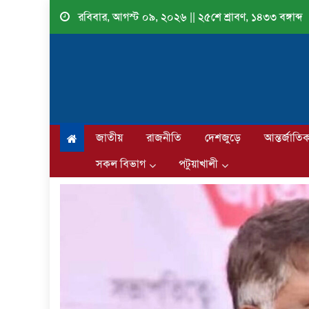
Skip
রবিবার, আগস্ট ০৯, ২০২৬ || ২৫শে শ্রাবণ, ১৪৩৩ বঙ্গাব্দ
to
content
জাতীয়
রাজনীতি
দেশজুড়ে
আন্তর্জাতি
সকল বিভাগ
পটুয়াখালী