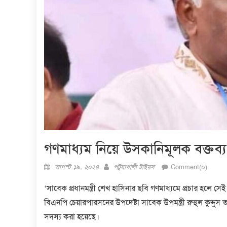
গণমাধ্যম নিয়ে উসকানিমূলক বক্তব্
Posted
Author
আগস্ট ১৯, ২০২৪
পটুয়াখালী টাইমস
Comment(০)
on
‘সাবেক প্রধানমন্ত্রী শেখ হাসিনার ছবি গণমাধ্যমে প্রচার হলে স
বিএনপি চেয়ারপারসনের উপদেষ্টা সাবেক উপমন্ত্রী রুহুল কুদ্দু
সদস্য করা হয়েছে।