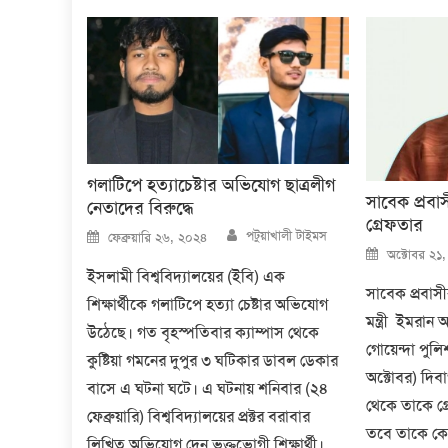
গলাটিপে হত্যাচেষ্টার অভিযোগ ছাত্রলীগ
সাবেক প্রবাস
নেতাদের বিরুদ্ধে
গ্রেফতার
Author
Posted
পটুয়াখালী টাইমস
ফেব্রুয়ারি ২৬, ২০২৪
on
Posted
অক্টোবর ২১
on
ইসলামী বিশ্ববিদ্যালয়ের (ইবি) এক
সাবেক প্রবাসী
শিক্ষার্থীকে গলাটিপে হত্যা চেষ্টার অভিযোগ
মন্ত্রী ইমরা
উঠেছে। গত বৃহস্পতিবার ক্যাম্পাস থেকে
গোয়েন্দা পুল
কুষ্টিয়া গমনের দুপুর ৩ ঘটিকার ডাবল ডেকার
অক্টোবর) দিব
বাসে এ ঘটনা ঘটে। এ ঘটনায় শনিবার (২৪
থেকে তাকে গ্
ফেব্রুয়ারি) বিশ্ববিদ্যালয়ের প্রক্টর বরাবার
তবে তাকে কোন
লিখিত অভিযোগ দেন ভুক্তভোগী শিক্ষার্থী।