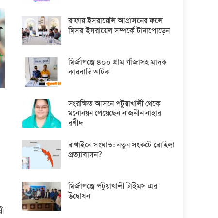
রাফায় ইসরায়েলি আগ্রাসনের ফলে
মিসর-ইসরায়েল সম্পর্কে টানাপোড়েন
মির্জাগঞ্জে ৪০০ গ্রাম গাঁজাসহ মাদক
কারবারি আটক
সংরক্ষিত আসনে পটুয়াখালী থেকে
মনোনয়ন পেয়েছেন নাজনীন নাহার
রশীদ
রাখাইনে সংঘাত: নতুন সংকটে রোহিঙ্গা
প্রত্যাবাসন?
মির্জাগঞ্জে পটুয়াখালী টাইমস এর
উদ্বোধন
়ী