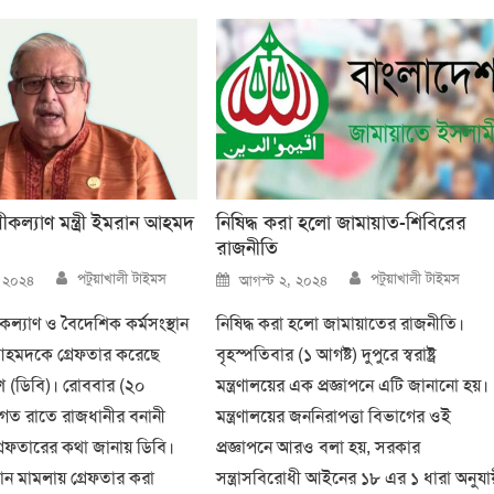
ীকল্যাণ মন্ত্রী ইমরান আহমদ
নিষিদ্ধ করা হলো জামায়াত-শিবিরের
রাজনীতি
Author
Author
Posted
পটুয়াখালী টাইমস
পটুয়াখালী টাইমস
, ২০২৪
আগস্ট ২, ২০২৪
on
কল্যাণ ও বৈদেশিক কর্মসংস্থান
নিষিদ্ধ করা হলো জামায়াতের রাজনীতি।
ন আহমদকে গ্রেফতার করেছে
বৃহস্পতিবার (১ আগষ্ট) দুপুরে স্বরাষ্ট্র
িশ (ডিবি)। রোববার (২০
মন্ত্রণালয়ের এক প্রজ্ঞাপনে এটি জানানো হয়।
াগত রাতে রাজধানীর বনানী
মন্ত্রণালয়ের জননিরাপত্তা বিভাগের ওই
রেফতারের কথা জানায় ডিবি।
প্রজ্ঞাপনে আরও বলা হয়, সরকার
 মামলায় গ্রেফতার করা
সন্ত্রাসবিরোধী আইনের ১৮ এর ১ ধারা অনুযায