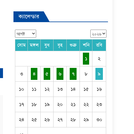
ক্যালেন্ডার
সোম
মঙ্গল
বুধ
বৃহ
শুক্র
শনি
রবি
১
২
৩
৪
৫
৬
৭
৮
৯
১০
১১
১২
১৩
১৪
১৫
১৬
১৭
১৮
১৯
২০
২১
২২
২৩
২৪
২৫
২৬
২৭
২৮
২৯
৩০