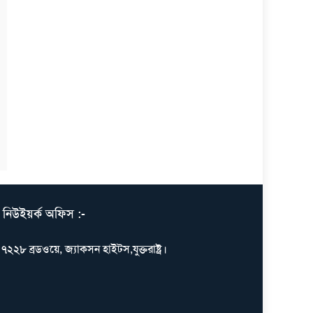
নিউইয়র্ক অফিস :-
৭২২৮ ব্রডওয়ে, জ্যাকসন হাইটস,যুক্তরাষ্ট্র।