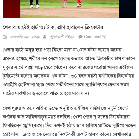
খেলার মাঠেই হার্ট অ্যাটাক, প্রাণ হারালেন ক্রিকেটার
Posted
Author
ফেব্রুয়ারি ২৫, ২০২৪
পটুয়াখালী টাইমস
Comment(০)
on
খেলার মাঠে অসুস্থ হয়ে পড়া কিংবা মারা যাওয়ার ঘটনা রয়েছে অনেক।
এমনও হয়েছে শরীরে বল লেগে মারাত্মকভাবে আহত ক্রিকেটার হাসপাতালে
মৃত্যুর সাথে পাঞ্জা লড়ে হেরে গেছেন। তবে ভারতের ঘরোয়া আসর এইজিস
টুর্নামেন্টে ঘটেছে অন্যরকম এক ঘটনা। ৩৪ বছর বয়সী কর্ণাটকের ক্রিকেটার
ওয়াইসি হোইসালা ম্যাচ শেষে সতীর্থদের সাথে প্যাভিলিয়নে ফেরার সময়
মাঠের মাঝখানে হৃদরোগে আক্রান্ত হয়ে মারা যান।
বেঙ্গালুরুর আরএসআই গ্রাউন্ডে অনুষ্ঠিত এইজিস সাউথ জোন টুর্নামেন্টে
কর্ণাটক আর তামিলনাড়ুর ম্যাচ চলছিল। খেলা শেষে দু’দলের ক্রিকেটাররা
ফিরছিলেন ড্রেসিংরুমে। ঠিক তখনই হঠাৎ জ্ঞান হারিয়ে মাটিতে লুটিয়ে পড়েন
হোইসালা। দ্রুত তাকে নেয়া হয় নিকটবর্তী একটি হাসপাতালে। সেখানকার