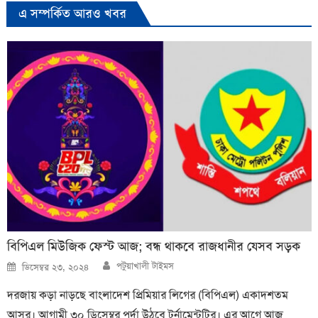
এ সম্পর্কিত আরও খবর
বিপিএল মিউজিক ফেস্ট আজ; বন্ধ থাকবে রাজধানীর যেসব সড়ক
Author
Posted
পটুয়াখালী টাইমস
ডিসেম্বর ২৩, ২০২৪
on
দরজায় কড়া নাড়ছে বাংলাদেশ প্রিমিয়ার লিগের (বিপিএল) একাদশতম
আসর। আগামী ৩০ ডিসেম্বর পর্দা উঠবে টুর্নামেন্টটির। এর আগে আজ