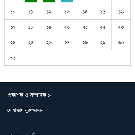
১০
১১
১২
১৩
১৪
১৫
১৬
১৭
১৮
১৯
২০
২১
২২
২৩
২৪
২৫
২৬
২৭
২৮
২৯
৩০
৩১
প্রকাশক ও সম্পাদক :-
মোহাম্মাদ নুরুজ্জামান