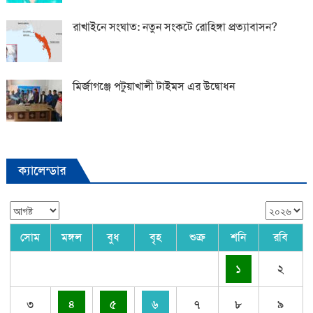
রাখাইনে সংঘাত: নতুন সংকটে রোহিঙ্গা প্রত্যাবাসন?
মির্জাগঞ্জে পটুয়াখালী টাইমস এর উদ্বোধন
ক্যালেন্ডার
সোম
মঙ্গল
বুধ
বৃহ
শুক্র
শনি
রবি
১
২
৩
৪
৫
৬
৭
৮
৯