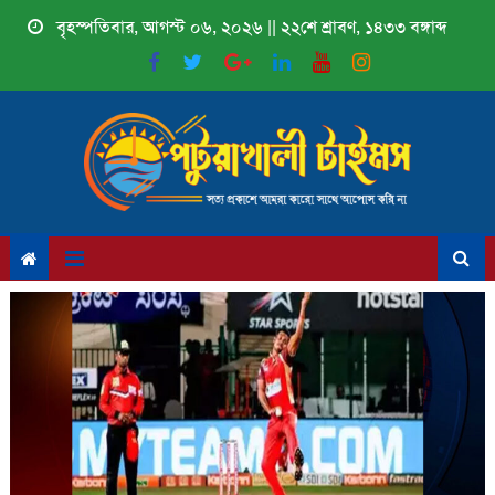
Skip
বৃহস্পতিবার, আগস্ট ০৬, ২০২৬ || ২২শে শ্রাবণ, ১৪৩৩ বঙ্গাব্দ
to
content