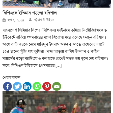
বিপিএলে ইতিহাস গড়লো বরিশাল
Author
Posted
পটুয়াখালী টাইমস
মার্চ ২, ২০২৪
on
বাংলাদেশ প্রিমিয়ার লিগের (বিপিএল) ফাইনালে কুমিল্লা ভিক্টোরিয়ান্সকে ৬
উইকেটে হারিয়ে প্রথমবারের মতো শিরোপা ঘরে তুলেছে ফরচুন বরিশাল।
আগে ব্যাট করতে নেমে মাহিদুল ইসলাম অঙ্কন ও আন্দ্রে রাসেলের ব্যাটে
১৫৫ রানের পুঁজি পায় কুমিল্লা। লক্ষ্য তাড়ায় তামিম ইকবাল ও কাইল
মায়ার্সের ঝড়ো ব্যাটিংয়ে ৬ বল হাতে রেখেই সহজ জয় তুলে নেয় বরিশাল।
ফলে, বিপিএল ইতিহাসে প্রথমবারের […]
শেয়ার করুন