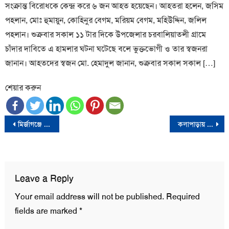
সংক্রান্ত বিরোধকে কেন্দ্র করে ৬ জন আহত হয়েছেন। আহতরা হলেন, জসিম
পহলান, মোঃ হুমায়ুন, কোহিনুর বেগম, মরিয়ম বেগম, মহিউদ্দিন, জলিল
পহলান। শুক্রবার সকাল ১১ টার দিকে উপজেলার চরবালিয়াতলী গ্রামে
চাঁদার দাবিতে এ হামলার ঘটনা ঘটেছে বলে ভুক্তভোগী ও তার স্বজনরা
জানান। আহতদের স্বজন মো. হেমাদুল জানান, শুক্রবার সকাল সকাল […]
শেয়ার করুন
Post
মির্জাগঞ্জে বিএনপি নেতাকর্মী ও প্রশাসনের সঙ্গে স্হানীয় সংসদ সদস্যের মতবিনিময় সভা
কলাপাড়ায় কোডেকের উদ্যোগে শিক্ষা উপকরণ বিতরণ, উচ্ছ্বসিত কোমলমতি শিক্ষার্থীরা
navigation
Leave a Reply
Your email address will not be published.
Required
fields are marked
*