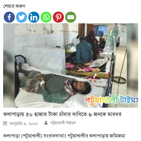
শেয়ার করুন
কলাপাড়ায় ৫০ হাজার টাকা চাঁদার দাবিতে ৬ জনকে মারধর
Author
Posted
পটুয়াখালী টাইমস
জানুয়ারি ৯, ২০২৬
on
কলাপাড়া (পটুয়াখালী) সংবাদদাতাঃ পটুয়াখালীর কলাপাড়ায় জমিজমা