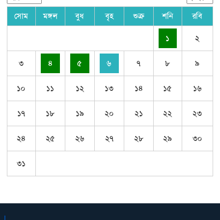
সোম
মঙ্গল
বুধ
বৃহ
শুক্র
শনি
রবি
১
২
৩
৪
৫
৬
৭
৮
৯
১০
১১
১২
১৩
১৪
১৫
১৬
১৭
১৮
১৯
২০
২১
২২
২৩
২৪
২৫
২৬
২৭
২৮
২৯
৩০
৩১