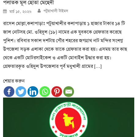
পলাতক মূল হোতা মেহেদী
Author
Posted
পটুয়াখালী টাইমস
মার্চ ১৫, ২০২৬
on
রাসেল মোল্লা,কলাপাড়াঃ পটুয়াখালীর কলাপাড়ায় ১ হাজার টাকার ১৪ টি
জাল নোটসহ মো. ওহিদুল (১৮) নামের এক যুবককে গ্রেফতার করেছে
পুলিশ। রবিবার সকাল দশটায় পৌর শহরের জগন্নাথ নাট মন্দির সংলগ্ন
উপজেলা সড়ক এলাকা থেকে তাকে গ্রেফতার করা হয়। এসময় তার কাছ
থেকে একটি মোটরসাইকেল ও একটি মোবাইল উদ্ধার করা হয়।
গ্রেফতারকৃত ওহিদুল উপজেলার পূর্ব মধুখালী গ্রামের […]
শেয়ার করুন