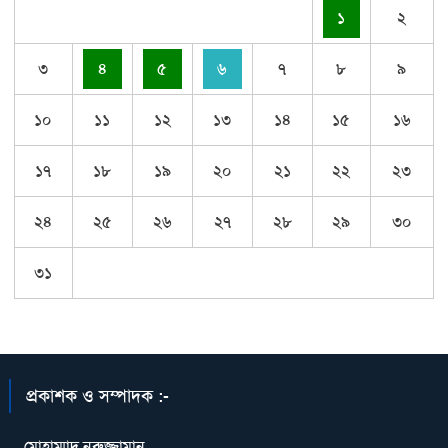
১
২
৩
৪
৫
৬
৭
৮
৯
১০
১১
১২
১৩
১৪
১৫
১৬
১৭
১৮
১৯
২০
২১
২২
২৩
২৪
২৫
২৬
২৭
২৮
২৯
৩০
৩১
প্রকাশক ও সম্পাদক :-
মোহাম্মাদ নুরুজ্জামান