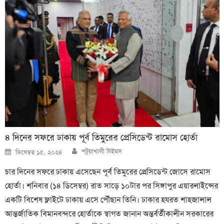
৪ দিনের সফরে ঢাকায় পূর্ব তিমুরের প্রেসিডেন্ট রামোস হোর্তা
Author
Posted
পটুয়াখালী টাইমস
ডিসেম্বর ১৫, ২০২৪
on
চার দিনের সফরে ঢাকায় এসেছেন পূর্ব তিমুরের প্রেসিডেন্ট জোসে রামোস
হোর্তা। শনিবার (১৪ ডিসেম্বর) রাত সা‌ড়ে ১০টার পর সিঙ্গাপুর এয়ারলাইন্সের
একটি বিশেষ ফ্লাইটে ঢাকায় এসে পৌঁছান তিনি। ঢাকার হযরত শাহজালাল
আন্তর্জাতিক বিমানবন্দরে হোর্তাকে স্বাগত জানান অন্তর্বর্তীকালীন সরকারের