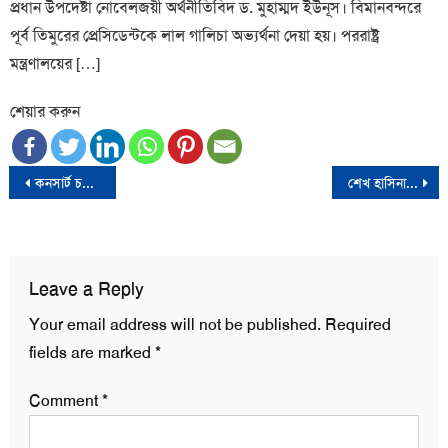
প্রধান উপদেষ্টা নোবেলজয়ী অর্থনীতিবিদ ড. মুহাম্মদ ইউনূস। বিমানবন্দরে
পূর্ব তিমুরের প্রেসিডেন্টকে লাল গালিচা অভ্যর্থনা দেয়া হয়। পররাষ্ট্র
মন্ত্রণালয়ের […]
শেয়ার করুন
Post
কনসার্ট চলাকালে মারা গেলেন যুক্তরাষ্ট্রের জনপ্রিয় র‍্যাপার ফ্যাটম্যান স্কুপ
শেখ হাসিনাকে আশ্রয় দিয়ে ভারত সরকার বাংলাদেশের বিরুদ্ধে ষড়যন্ত্র করছে: আলতাফ হোসেন চৌধুরী
navigation
Leave a Reply
Your email address will not be published.
Required
fields are marked
*
Comment
*