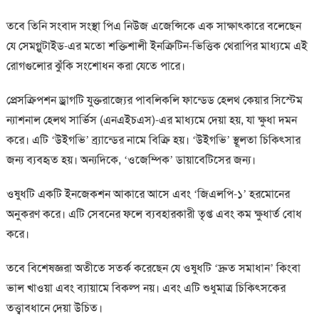
তবে তিনি সংবাদ সংস্থা পিএ নিউজ এজেন্সিকে এক সাক্ষাৎকারে বলেছেন
যে সেমগ্লুটাইড-এর মতো শক্তিশালী ইনক্রিটিন-ভিত্তিক থেরাপির মাধ্যমে এই
রোগগুলোর ঝুঁকি সংশোধন করা যেতে পারে।
প্রেসক্রিপশন ড্রাগটি যুক্তরাজ্যের পাবলিকলি ফান্ডেড হেলথ কেয়ার সিস্টেম
ন্যাশনাল হেলথ সার্ভিস (এনএইচএস)-এর মাধ্যমে দেয়া হয়, যা ক্ষুধা দমন
করে। এটি ‘উইগভি’ ব্র্যান্ডের নামে বিক্রি হয়। ‘উইগভি’ স্থূলতা চিকিত্সার
জন্য ব্যবহৃত হয়। অন্যদিকে, ‘ওজেম্পিক’ ডায়াবেটিসের জন্য।
ওষুধটি একটি ইনজেকশন আকারে আসে এবং ‘জিএলপি-১’ হরমোনের
অনুকরণ করে। এটি সেবনের ফলে ব্যবহারকারী তৃপ্ত এবং কম ক্ষুধার্ত বোধ
করে।
তবে বিশেষজ্ঞরা অতীতে সতর্ক করেছেন যে ওষুধটি ‘দ্রুত সমাধান’ কিংবা
ভাল খাওয়া এবং ব্যায়ামে বিকল্প নয়। এবং এটি শুধুমাত্র চিকিৎসকের
তত্ত্বাবধানে দেয়া উচিত।