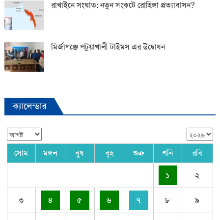
রাখাইনে সংঘাত: নতুন সংকটে রোহিঙ্গা প্রত্যাবাসন?
মির্জাগঞ্জে পটুয়াখালী টাইমস এর উদ্বোধন
ক্যালেন্ডার
সোম
মঙ্গল
বুধ
বৃহ
শুক্র
শনি
রবি
১
২
৩
৪
৫
৬
৭
৮
৯