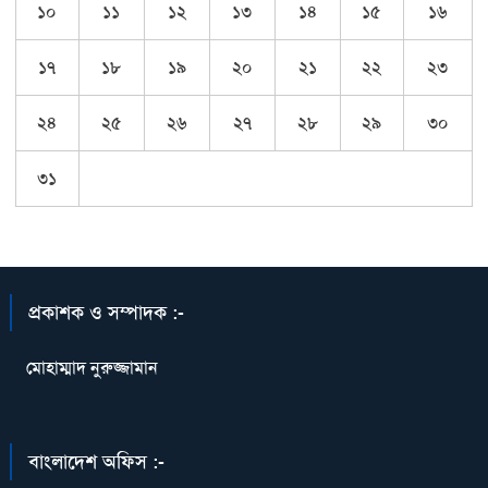
১০
১১
১২
১৩
১৪
১৫
১৬
১৭
১৮
১৯
২০
২১
২২
২৩
২৪
২৫
২৬
২৭
২৮
২৯
৩০
৩১
প্রকাশক ও সম্পাদক :-
মোহাম্মাদ নুরুজ্জামান
বাংলাদেশ অফিস :-