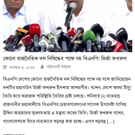
কোনো রাজনৈতিক দল নিষিদ্ধের পক্ষে নয় বিএনপি: মির্জা ফখরুল
Author
Posted
পটুয়াখালী টাইমস
নভেম্বর ৩, ২০২৪
on
বিএনপি দেশের কোনো রাজনৈতিক দল নিষিদ্ধের পক্ষে নয় বলে জানিয়েছেন
দলটির মহাসচিব মির্জা ফখরুল ইসলাম আলমগীর। বলেন, দেশে অযথা ইস্যু
তৈরি করে অরাজক পরিস্থিতি তৈরির চেষ্টা চলছে। শনিবার (২ নভেম্বর)
রাজধানীর মহাখালীতে বিএনপির চেয়ারপারসনের সাবেক উপদেষ্টা সাবিহ
উদ্দিন আহমদের স্মরণসভায় এ মন্তব্য করেন তিনি। মির্জা ফখরুল বলেন,
বাংলাদেশকে ঘিরে নানাভাবে ষড়যন্ত্র করা হচ্ছে। এসব ষড়যন্ত্র […]