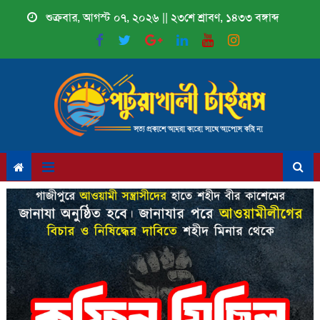
Skip
শুক্রবার, আগস্ট ০৭, ২০২৬ || ২৩শে শ্রাবণ, ১৪৩৩ বঙ্গাব্দ
to
content