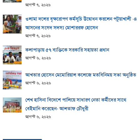
আগস্ট ৭, ২০২৬
ওলামা দলের বৃক্ষরোপণ কর্মসূচি উদ্বোধন করলেন পটুয়াখালী -৪
আসনের সংসদ সদস্য মোশাররফ হোসেন
আগস্ট ৭, ২০২৬
কলাপাড়ায় ​৫৭ ব্যক্তিকে সরকারি সহায়তা প্রধান
আগস্ট ৬, ২০২৬
আখতার হোসেন মেমোরিয়াল কলেজে মতবিনিময় সভা অনুষ্ঠিত
আগস্ট ৬, ২০২৬
শেখ হাসিনা বিদেশে পালিয়ে সাধারণ নেতা কর্মীদের সাথে
বেইমানি করেছেন- আলতাফ চৌধুরী
আগস্ট ৬, ২০২৬