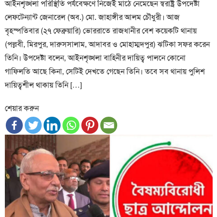
আইনশৃঙ্খলা পরিস্থিতি পর্যবেক্ষণে নিজেই মাঠে নেমেছেন স্বরাষ্ট্র উপদেষ্টা
লেফটেন্যান্ট জেনারেল (অব.) মো. জাহাঙ্গীর আলম চৌধুরী। আজ
বৃহস্পতিবার (২৭ ফেব্রুয়ারি) ভোররাতে রাজধানীর বেশ কয়েকটি থানায়
(পল্লবী, মিরপুর, দারুসসালাম, আদাবর ও মোহাম্মদপুর) ঝটিকা সফর করেন
তিনি। উপদেষ্টা বলেন, আইনশৃঙ্খলা বাহিনীর দায়িত্ব পালনে কোনো
গাফিলতি আছে কিনা, সেটিই দেখতে গেছেন তিনি। তবে সব থানায় পুলিশ
দায়িত্বশীল থাকায় তিনি […]
শেয়ার করুন