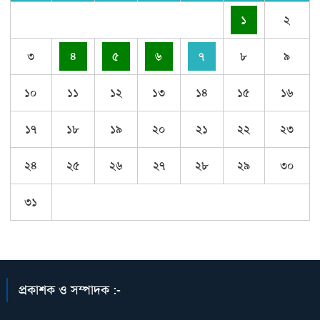
১
২
৩
৪
৫
৬
৭
৮
৯
১০
১১
১২
১৩
১৪
১৫
১৬
১৭
১৮
১৯
২০
২১
২২
২৩
২৪
২৫
২৬
২৭
২৮
২৯
৩০
৩১
প্রকাশক ও সম্পাদক :-