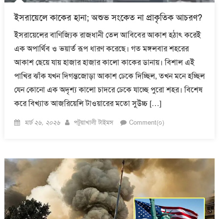
ইসরায়েলে কাকের হানা; অশুভ সংকেত না প্রাকৃতিক আচরণ?
ইসরায়েলের বাণিজ্যিক রাজধানী তেল আবিবের আকাশ হঠাৎ করেই
এক অপার্থিব ও ভয়ার্ত রূপ ধারণ করেছে। গত মঙ্গলবার শহরের
আকাশ ছেয়ে যায় হাজার হাজার কালো কাকের ডানায়। বিশাল এই
পাখির ঝাঁক যখন দিগন্তজোড়া আকাশ ঢেকে দিচ্ছিল, তখন মনে হচ্ছিল
যেন কোনো এক অদৃশ্য কালো চাদরে ঢেকে যাচ্ছে পুরো শহর। বিশেষ
করে বিখ্যাত আজরিয়েলি টাওয়ারের মতো সুউচ্চ […]
Posted
Author
মার্চ ২৬, ২০২৬
পটুয়াখালী টাইমস
Comment(০)
on