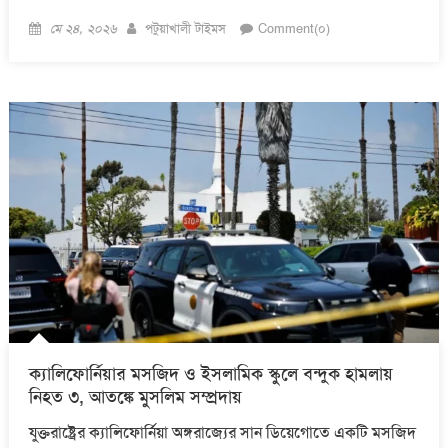
Posted
Author
মে ২৪, ২০২৬
পটুয়াখালী টাইমস
Comment(০)
on
ক্যালিফোর্নিয়ার মসজিদ ও ইসলামিক স্কুলে বন্দুক হামলায়
নিহত ৩, আতঙ্কে মুসলিম সম্প্রদায়
যুক্তরাষ্ট্রের ক্যালিফোর্নিয়া অঙ্গরাজ্যের সান ডিয়েগোতে একটি মসজিদ