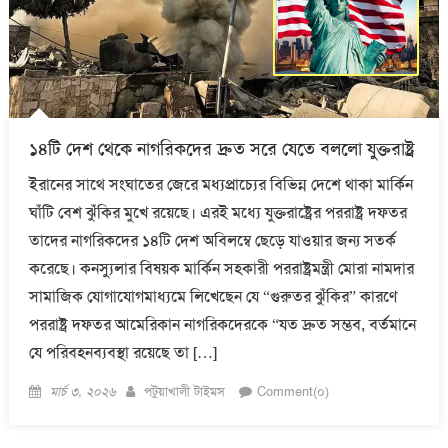
১৪টি দেশ থেকে নাগরিকদের দ্রুত সরে যেতে বললো যুক্তরাষ্ট্র
ইরানের সাথে সংঘাতের জেরে মধ্যপ্রাচ্যের বিভিন্ন দেশে থাকা মার্কিন
ঘাঁটি বেশ ঝুঁকির মুখে রয়েছে। এরই মধ্যে যুক্তরাষ্ট্রের পররাষ্ট্র দফতর
তাদের নাগরিকদের ১৪টি দেশ অবিলম্বে ছেড়ে যাওয়ার জন্য সতর্ক
করেছে। কনস্যুলার বিষয়ক মার্কিন সহকারী পররাষ্ট্রমন্ত্রী মোরা নামদার
সামাজিক যোগাযোগমাধ্যমে লিখেছেন যে “গুরুতর ঝুঁকির” কারণে
পররাষ্ট্র দফতর আমেরিকান নাগরিকদেরকে “যত দ্রুত সম্ভব, বর্তমানে
যে পরিবহনব্যবস্থা রয়েছে তা […]
Posted
Author
মার্চ ৩, ২০২৬
পটুয়াখালী টাইমস
Comment(০)
on