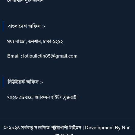
মোহাম্মাদ নুরুজ্জামান
বাংলাদেশ অফিস :-
মধ্য বাড্ডা, গুলশান, ঢাকা-১২১২
Email : lot.bulletin85@gmail.com
নিউইয়র্ক অফিস :-
৭২২৮ ব্রডওয়ে, জ্যাকসন হাইটস,যুক্তরাষ্ট্র।
© ২০২৪ সর্বস্বত্ব সংরক্ষিত পটুয়াখালী টাইমস
|
Development By
Nur-