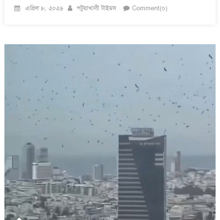
Posted
Author
এপ্রিল ৮, ২০২৬
পটুয়াখালী টাইমস
Comment(০)
on