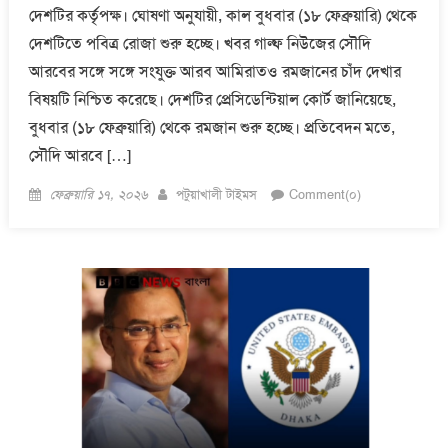
দেশটির কর্তৃপক্ষ। ঘোষণা অনুযায়ী, কাল বুধবার (১৮ ফেব্রুয়ারি) থেকে
দেশটিতে পবিত্র রোজা শুরু হচ্ছে। খবর গাল্ফ নিউজের সৌদি
আরবের সঙ্গে সঙ্গে সংযুক্ত আরব আমিরাতও রমজানের চাঁদ দেখার
বিষয়টি নিশ্চিত করেছে। দেশটির প্রেসিডেন্টিয়াল কোর্ট জানিয়েছে,
বুধবার (১৮ ফেব্রুয়ারি) থেকে রমজান শুরু হচ্ছে। প্রতিবেদন মতে,
সৌদি আরবে […]
Posted
Author
ফেব্রুয়ারি ১৭, ২০২৬
পটুয়াখালী টাইমস
Comment(০)
on