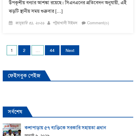
উপকূলীয় বন্যার আশঙ্কা রয়েছে। সিএনএনের প্রতিবেদন অনুযায়ী, এই
ঝড়টি স্থানীয় সময় শুক্রবার […]
Posted
Author
জানুয়ারি ৩১, ২০২৬
পটুয়াখালী টাইমস
Comment(০)
on
Posts
1
2
…
44
Next
pagination
ফেইসবুক পেইজ
সর্বশেষ
কলাপাড়ায় ​৫৭ ব্যক্তিকে সরকারি সহায়তা প্রধান
আগস্ট ৬, ২০২৬