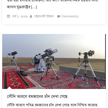
ওয়া ইন্না ইলাইহি রাজিউন)। এর আগে খামেনির নিহত হওয়ার খবর
জানান যুক্তরাষ্ট্রের […]
Posted
Author
মার্চ ১, ২০২৬
পটুয়াখালী টাইমস
Comment(০)
on
সৌদি আরবে রমজানের চাঁদ দেখা গেছে
সৌদি আরবে পবিত্র রমজানের চাঁদ দেখা গেছে বলে নিশ্চিত করেছে