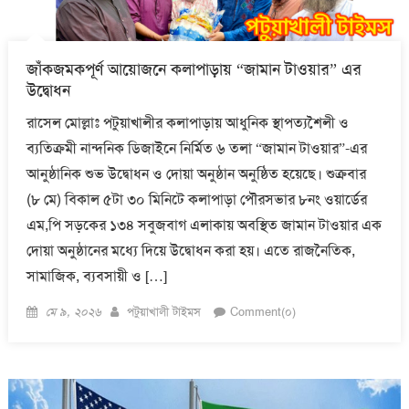
জাঁকজমকপূর্ণ আয়োজনে কলাপাড়ায় “জামান টাওয়ার” এর
উদ্বোধন
রাসেল মোল্লাঃ পটুয়াখালীর কলাপাড়ায় আধুনিক স্থাপত্যশৈলী ও
ব্যতিক্রমী নান্দনিক ডিজাইনে নির্মিত ৬ তলা “জামান টাওয়ার”-এর
আনুষ্ঠানিক শুভ উদ্বোধন ও দোয়া অনুষ্ঠান অনুষ্ঠিত হয়েছে। শুক্রবার
(৮ মে) বিকাল ৫টা ৩০ মিনিটে কলাপাড়া পৌরসভার ৮নং ওয়ার্ডের
এম,পি সড়কের ১৩৪ সবুজবাগ এলাকায় অবস্থিত জামান টাওয়ার এক
দোয়া অনুষ্ঠানের মধ্যে দিয়ে উদ্বোধন করা হয়। এতে রাজনৈতিক,
সামাজিক, ব্যবসায়ী ও […]
Posted
Author
মে ৯, ২০২৬
পটুয়াখালী টাইমস
Comment(০)
on