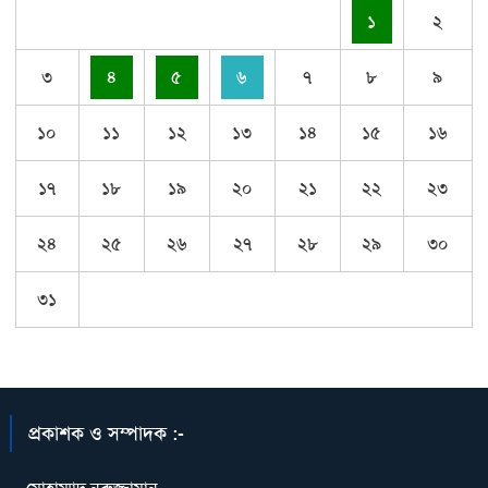
১
২
৩
৪
৫
৬
৭
৮
৯
১০
১১
১২
১৩
১৪
১৫
১৬
১৭
১৮
১৯
২০
২১
২২
২৩
২৪
২৫
২৬
২৭
২৮
২৯
৩০
৩১
প্রকাশক ও সম্পাদক :-