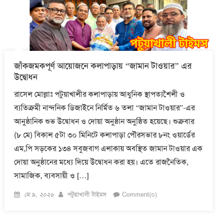
জাঁকজমকপূর্ণ আয়োজনে কলাপাড়ায় “জামান টাওয়ার” এর
উদ্বোধন
রাসেল মোল্লাঃ পটুয়াখালীর কলাপাড়ায় আধুনিক স্থাপত্যশৈলী ও
ব্যতিক্রমী নান্দনিক ডিজাইনে নির্মিত ৬ তলা “জামান টাওয়ার”-এর
আনুষ্ঠানিক শুভ উদ্বোধন ও দোয়া অনুষ্ঠান অনুষ্ঠিত হয়েছে। শুক্রবার
(৮ মে) বিকাল ৫টা ৩০ মিনিটে কলাপাড়া পৌরসভার ৮নং ওয়ার্ডের
এম,পি সড়কের ১৩৪ সবুজবাগ এলাকায় অবস্থিত জামান টাওয়ার এক
দোয়া অনুষ্ঠানের মধ্যে দিয়ে উদ্বোধন করা হয়। এতে রাজনৈতিক,
সামাজিক, ব্যবসায়ী ও […]
Posted
Author
মে ৯, ২০২৬
পটুয়াখালী টাইমস
Comment(০)
on