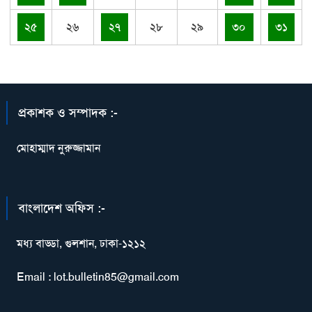
২৫
২৬
২৭
২৮
২৯
৩০
৩১
প্রকাশক ও সম্পাদক :-
মোহাম্মাদ নুরুজ্জামান
বাংলাদেশ অফিস :-
মধ্য বাড্ডা, গুলশান, ঢাকা-১২১২
Email : lot.bulletin85@gmail.com