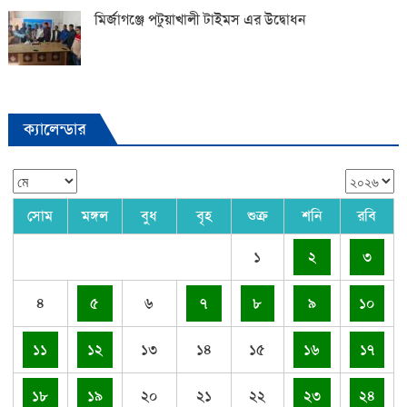
মির্জাগঞ্জে পটুয়াখালী টাইমস এর উদ্বোধন
ক্যালেন্ডার
সোম
মঙ্গল
বুধ
বৃহ
শুক্র
শনি
রবি
১
২
৩
৪
৫
৬
৭
৮
৯
১০
১১
১২
১৩
১৪
১৫
১৬
১৭
১৮
১৯
২০
২১
২২
২৩
২৪