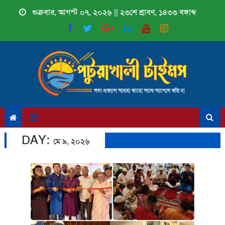
Skip
শুক্রবার, আগস্ট ০৭, ২০২৬ || ২৩শে শ্রাবণ, ১৪৩৩ বঙ্গাব্দ
to
content
DAY:
মে ৯, ২০২৬