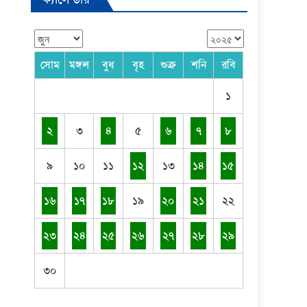
সোম
মঙ্গল
বুধ
বৃহ
শুক্র
শনি
রবি
১
২
৩
৪
৫
৬
৭
৮
৯
১০
১১
১২
১৩
১৪
১৫
১৬
১৭
১৮
১৯
২০
২১
২২
২৩
২৪
২৫
২৬
২৭
২৮
২৯
৩০