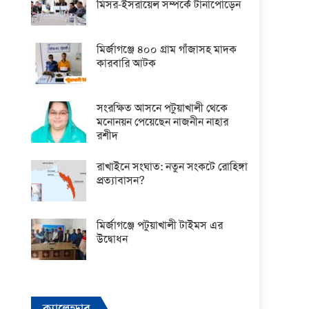
মিসর-ইসরায়েল সম্পর্কে টানাপোড়েন
মির্জাগঞ্জে ৪০০ গ্রাম গাঁজাসহ মাদক
কারবারি আটক
সংরক্ষিত আসনে পটুয়াখালী থেকে
মনোনয়ন পেয়েছেন নাজনীন নাহার
রশীদ
রাখাইনে সংঘাত: নতুন সংকটে রোহিঙ্গা
প্রত্যাবাসন?
মির্জাগঞ্জে পটুয়াখালী টাইমস এর
উদ্বোধন
ক্যালেন্ডার