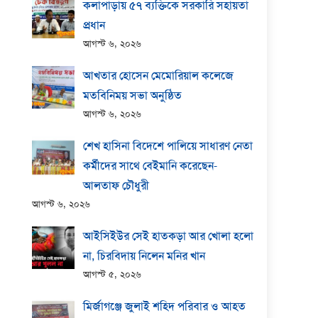
কলাপাড়ায় ​৫৭ ব্যক্তিকে সরকারি সহায়তা
প্রধান
আগস্ট ৬, ২০২৬
আখতার হোসেন মেমোরিয়াল কলেজে
মতবিনিময় সভা অনুষ্ঠিত
আগস্ট ৬, ২০২৬
শেখ হাসিনা বিদেশে পালিয়ে সাধারণ নেতা
কর্মীদের সাথে বেইমানি করেছেন-
আলতাফ চৌধুরী
আগস্ট ৬, ২০২৬
আইসিইউর সেই হাতকড়া আর খোলা হলো
না, চিরবিদায় নিলেন মনির খান
আগস্ট ৫, ২০২৬
মির্জাগঞ্জে জুলাই শহিদ পরিবার ও আহত