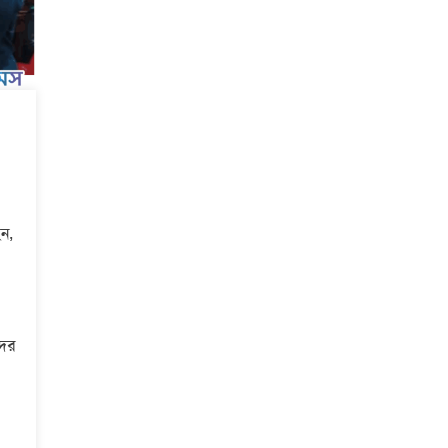
ন,
দের