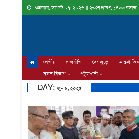
Skip
শুক্রবার, আগস্ট ০৭, ২০২৬ || ২৩শে শ্রাবণ, ১৪৩৩ বঙ্গাব্দ
to
content
জাতীয়
রাজনীতি
দেশজুড়ে
আন্তর্জাতি
সকল বিভাগ
পটুয়াখালী
DAY:
জুন ৬, ২০২৫