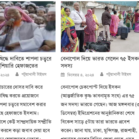
দ্ধে দাবিতে শাপলা চত্বরে
বেনাপোল দিয়ে ভারত গেলেন ৭৫ ইসক
ুঁশিয়ারি হেফাজতের
সদস্য
Author
Author
Posted
পটুয়াখালী টাইমস
পটুয়াখালী টাইমস
, ২০২৪
ডিসেম্বর ৪, ২০২৪
on
াচারের দোসর দাবি করে
বেনাপোল চেকপোস্ট দিয়ে ইসকন
ষিদ্ধ করতে প্রয়োজনে
(আন্তর্জাতিক কৃষ্ণ ভাবনামৃত সংঘ) এর ৭৫
পলা চত্বরে সমাবেশ করার
জন সদস্য ভারতে গেছেন। আজ মঙ্গলবার (
য়েছে হেফাজতে ইসলাম।
ডিসেম্বর) ইমিগ্রেশনের আনুষ্ঠানিকতা শেষে
 কেউ সাম্প্রদায়িক সম্প্রীতি
বিকেল সাড়ে ৫টায় তারা ভারতে প্রবেশ
্টা করলে কড়া জবাব দেয়া হবে
করেন। জানা যায়, ঢাকা, মুন্সিগঞ্জ, রাজশাহী,