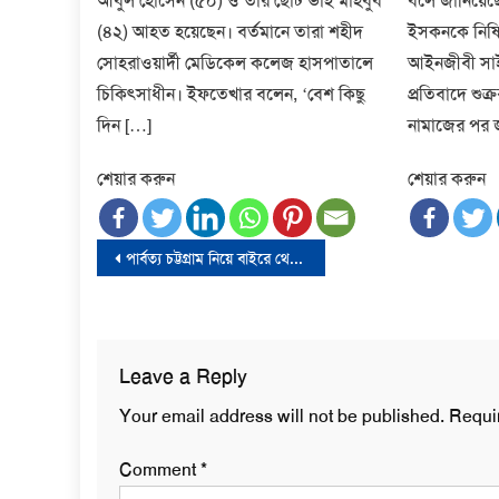
আবুল হোসেন (৫০) ও তার ছোট ভাই মাহবুব
বলে জানিয়েছ
(৪২) আহত হয়েছেন। বর্তমানে তারা শহীদ
ইসকনকে নিষিদ্
সোহরাওয়ার্দী মেডিকেল কলেজ হাসপাতালে
আইনজীবী সাই
চিকিৎসাধীন। ইফতেখার বলেন, ‘বেশ কিছু
প্রতিবাদে শুক্
দিন […]
নামাজের পর 
শেয়ার করুন
শেয়ার করুন
Post
পার্বত্য চট্টগ্রাম নিয়ে বাইরে থেকে ষড়যন্ত্র হচ্ছে: উপদেষ্টা হাসান আরিফ
navigation
Leave a Reply
Your email address will not be published.
Requi
Comment
*