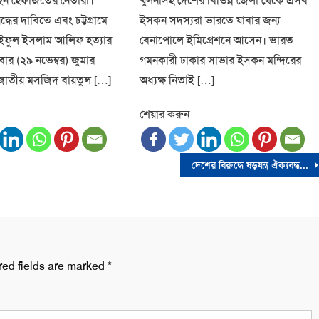
েন হেফাজতের নেতারা।
খুলনাসহ দেশের বিভিন্ন জেলা থেকে এসব
ধের দাবিতে এবং চট্টগ্রামে
ইসকন সদস্যরা ভারতে যাবার জন্য
ফুল ইসলাম আলিফ হত্যার
বেনাপোলে ইমিগ্রেশনে আসেন। ভারত
রবার (২৯ নভেম্বর) জুমার
গমনকারী ঢাকার সাভার ইসকন মন্দিরের
জাতীয় মসজিদ বায়তুল […]
অধ্যক্ষ নিতাই […]
শেয়ার করুন
দেশের বিরুদ্ধে ষড়যন্ত্র ঐক্যবদ্ধভাবে প্রতিহত করার আহ্বান উপদেষ্টা নাহিদ ইসলামের
red fields are marked
*