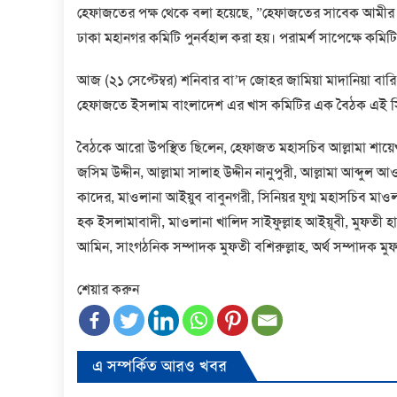
হেফাজতের পক্ষ থেকে বলা হয়েছে, ”হেফাজতের সাবেক আমীর আ
ঢাকা মহানগর কমিটি পুনর্বহাল করা হয়। পরামর্শ সাপেক্ষে ক
আজ (২১ সেপ্টেম্বর) শনিবার বা’দ জোহর জামিয়া মাদানিয়া বারিধ
হেফাজতে ইসলাম বাংলাদেশ এর খাস কমিটির এক বৈঠক এই সিদ্ধা
বৈঠকে আরো উপস্থিত ছিলেন, হেফাজত মহাসচিব আল্লামা শায়েখ 
জসিম উদ্দীন, আল্লামা সালাহ উদ্দীন নানুপুরী, আল্লামা আব্দুল 
কাদের, মাওলানা আইয়ুব বাবুনগরী, সিনিয়র যুগ্ম মহাসচিব মাও
হক ইসলামাবাদী, মাওলানা খালিদ সাইফুল্লাহ আইয়ূবী, মুফতী 
আমিন, সাংগঠনিক সম্পাদক মুফতী বশিরুল্লাহ, অর্থ সম্পাদক মুফ
শেয়ার করুন
এ সম্পর্কিত আরও খবর