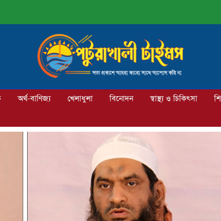
ক
অর্থ-বাণিজ্য
খেলাধুলা
বিনোদন
স্বাস্থ্য ও চিকিৎসা
শি