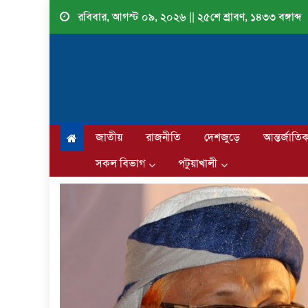
Skip
রবিবার, আগস্ট ০৯, ২০২৬ || ২৫শে শ্রাবণ, ১৪৩৩ বঙ্গাব্দ
to
content
জাতীয়
রাজনীতি
দেশজুড়ে
আন্তর্জাতি
সকল বিভাগ
পটুয়াখালী