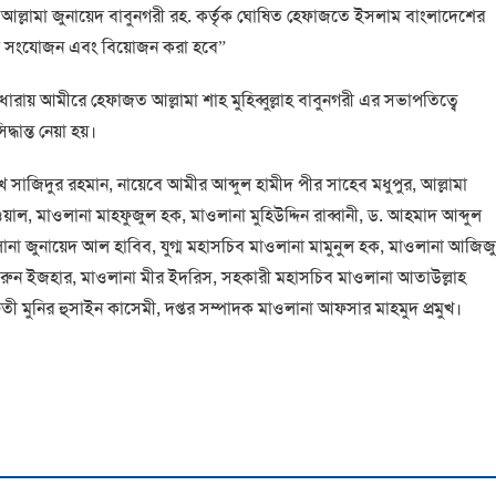
ল্লামা জুনায়েদ বাবুনগরী রহ. কর্তৃক ঘোষিত হেফাজতে ইসলাম বাংলাদেশের
মিটি সংযোজন এবং বিয়োজন করা হবে”
ারায় আমীরে হেফাজত আল্লামা শাহ মুহিব্বুল্লাহ বাবুনগরী এর সভাপতিত্বে
ন্ত নেয়া হয়।
সাজিদুর রহমান, নায়েবে আমীর আব্দুল হামীদ পীর সাহেব মধুপুর, আল্লামা
আওয়াল, মাওলানা মাহফুজুল হক, মাওলানা মুহিউদ্দিন রাব্বানী, ড. আহমাদ আব্দুল
লানা জুনায়েদ আল হাবিব, যুগ্ম মহাসচিব মাওলানা মামুনুল হক, মাওলানা আজিজ
হারুন ইজহার, মাওলানা মীর ইদরিস, সহকারী মহাসচিব মাওলানা আতাউল্লাহ
তী মুনির হুসাইন কাসেমী, দপ্তর সম্পাদক মাওলানা আফসার মাহমুদ প্রমুখ।