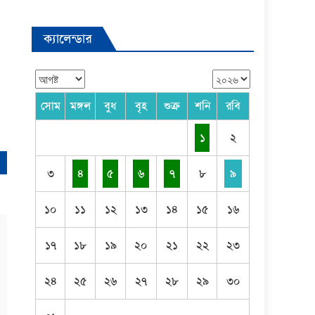
ক্যালেন্ডার
সোম
মঙ্গল
বুধ
বৃহ
শুক্র
শনি
রবি
১
২
৩
৪
৫
৬
৭
৮
৯
১০
১১
১২
১৩
১৪
১৫
১৬
১৭
১৮
১৯
২০
২১
২২
২৩
২৪
২৫
২৬
২৭
২৮
২৯
৩০