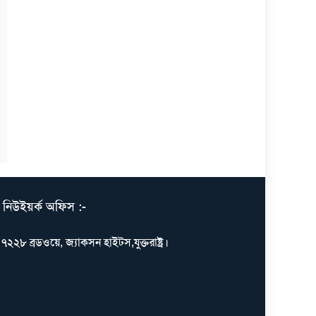
নিউইয়র্ক অফিস :-
৭২২৮ ব্রডওয়ে, জ্যাকসন হাইটস,যুক্তরাষ্ট্র।