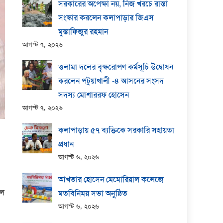
সরকারের অপেক্ষা নয়, নিজ খরচে রাস্তা
সংস্কার করলেন কলাপাড়ার জিএস
মুস্তাফিজুর রহমান
আগস্ট ৭, ২০২৬
ওলামা দলের বৃক্ষরোপণ কর্মসূচি উদ্বোধন
করলেন পটুয়াখালী -৪ আসনের সংসদ
সদস্য মোশাররফ হোসেন
আগস্ট ৭, ২০২৬
কলাপাড়ায় ​৫৭ ব্যক্তিকে সরকারি সহায়তা
প্রধান
আগস্ট ৬, ২০২৬
আখতার হোসেন মেমোরিয়াল কলেজে
ুল
মতবিনিময় সভা অনুষ্ঠিত
আগস্ট ৬, ২০২৬