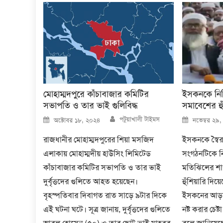
মোহাম্মদপুরে কাঁচাবাজার কমিটির
ইসকনকে নিষি
সভাপতি ও তার ভাই গুলিবিদ্ধ
সমাবেশের হ
Author
Posted
Posted
পটুয়াখালী টাইমস
অক্টোবর ১৮, ২০২৪
নভেম্বর ২৯
on
on
রাজধানীর মোহাম্মদপুরের শিয়া মসজিদ
ইসকনকে স্বৈর
এলাকায় মোহাম্মদীয় হাউসিং লিমিটেড
সংগঠনটিকে নি
কাঁচাবাজার কমিটির সভাপতি ও তার ভাই
মতিঝিলের শা
দুর্বৃত্তদের গুলিতে আহত হয়েছেন।
হুঁশিয়ারি দি
বৃহস্পতিবার দিবাগত রাত সাড়ে ৯টার দিকে
ইসকনের আড়ালে
এই ঘটনা ঘটে। সূত্র জানায়, দুর্বৃত্তদের গুলিতে
নষ্ট করার চেষ