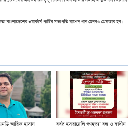
েতা বাংলাদেশের ওয়ার্কার্স পার্টির সভাপতি রাশেদ খান মেননও গ্রেফতার হন।
এমডি আরিফ হাসান
বর্বর ইসরায়েলি গণহত্যা বন্ধ ও স্বাধীন