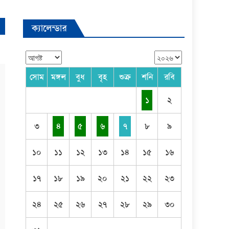
ক্যালেন্ডার
সোম
মঙ্গল
বুধ
বৃহ
শুক্র
শনি
রবি
১
২
৩
৪
৫
৬
৭
৮
৯
১০
১১
১২
১৩
১৪
১৫
১৬
১৭
১৮
১৯
২০
২১
২২
২৩
২৪
২৫
২৬
২৭
২৮
২৯
৩০