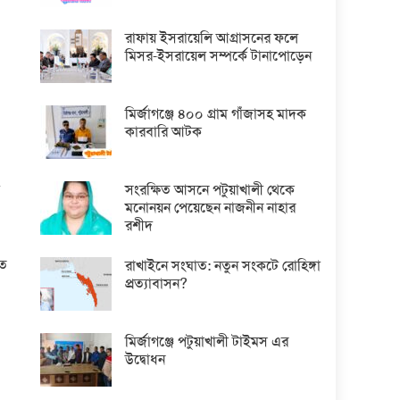
রাফায় ইসরায়েলি আগ্রাসনের ফলে
মিসর-ইসরায়েল সম্পর্কে টানাপোড়েন
মির্জাগঞ্জে ৪০০ গ্রাম গাঁজাসহ মাদক
কারবারি আটক
শ
সংরক্ষিত আসনে পটুয়াখালী থেকে
মনোনয়ন পেয়েছেন নাজনীন নাহার
রশীদ
তে
রাখাইনে সংঘাত: নতুন সংকটে রোহিঙ্গা
প্রত্যাবাসন?
মির্জাগঞ্জে পটুয়াখালী টাইমস এর
উদ্বোধন