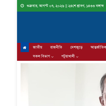
Skip
শুক্রবার, আগস্ট ০৭, ২০২৬ || ২৪শে শ্রাবণ, ১৪৩৩ বঙ্গাব্দ
to
content
জাতীয়
রাজনীতি
দেশজুড়ে
আন্তর্জাতি
সকল বিভাগ
পটুয়াখালী