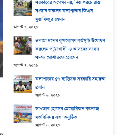
সরকারের অপেক্ষা নয়, নিজ খরচে রাস্তা
সংস্কার করলেন কলাপাড়ার জিএস
মুস্তাফিজুর রহমান
আগস্ট ৭, ২০২৬
ওলামা দলের বৃক্ষরোপণ কর্মসূচি উদ্বোধন
করলেন পটুয়াখালী -৪ আসনের সংসদ
সদস্য মোশাররফ হোসেন
আগস্ট ৭, ২০২৬
কলাপাড়ায় ​৫৭ ব্যক্তিকে সরকারি সহায়তা
প্রধান
আগস্ট ৬, ২০২৬
আখতার হোসেন মেমোরিয়াল কলেজে
মতবিনিময় সভা অনুষ্ঠিত
আগস্ট ৬, ২০২৬
র)