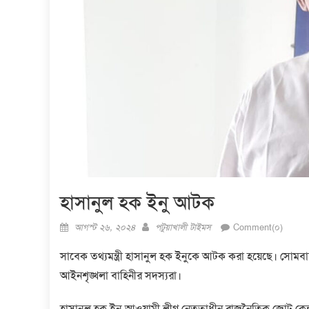
হাসানুল হক ইনু আটক
Posted
Author
আগস্ট ২৬, ২০২৪
পটুয়াখালী টাইমস
Comment(০)
on
সাবেক তথ্যমন্ত্রী হাসানুল হক ইনুকে আটক করা হয়েছে। সোমব
আইনশৃঙ্খলা বাহিনীর সদস্যরা।
হাসানুল হক ইনু আওয়ামী লীগ নেতৃত্বাধীন রাজনৈতিক জোট কেন্দ্