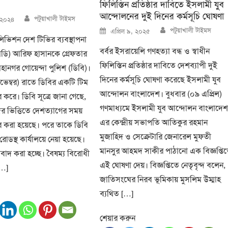
ফিলিস্তিন প্রতিষ্ঠার দাবিতে ইসলামী যুব
আন্দোলনের দুই দিনের কর্মসূচি ঘোষণা
Author
পটুয়াখালী টাইমস
 ২০২৪
Author
Posted
পটুয়াখালী টাইমস
এপ্রিল ৯, ২০২৫
on
িভিশন দেশ টিভির ব্যবস্থাপনা
বর্বর ইসরায়েলি গণহত্যা বন্ধ ও স্বাধীন
ডি) আরিফ হাসানকে গ্রেফতার
ফিলিস্তিন প্রতিষ্ঠার দাবিতে দেশব্যাপী দুই
হানগর গোয়েন্দা পুলিশ (ডিবি)।
দিনের কর্মসূচি ঘোষণা করেছে ইসলামী যুব
ভেম্বর) রাতে ডিবির একটি টিম
আন্দোলন বাংলাদেশ। বুধবার (০৯ এপ্রিল)
 করে। ডিবি সূত্রে জানা গেছে,
গণমাধ্যমে ইসলামী যুব আন্দোলন বাংলাদে
 ভিত্তিতে দেশত্যাগের সময়
এর কেন্দ্রীয় সভাপতি আতিকুর রহমান
র করা হয়েছে। পরে তাকে ডিবি
মুজাহিদ ও সেক্রেটারি জেনারেল মুফতী
রোডস্থ কার্যালয়ে নেয়া হয়েছে।
মানসুর আহমদ সাকীর পাঠানো এক বিজ্ঞপ্তি
বাদ করা হচ্ছে। বৈষম্য বিরোধী
এই ঘোষণা দেয়। বিজ্ঞপ্তিতে নেতৃবৃন্দ বলেন,
[…]
জাতিসংঘের নিরব ভূমিকায় মুসলিম উম্মাহ
ব্যথিত […]
শেয়ার করুন