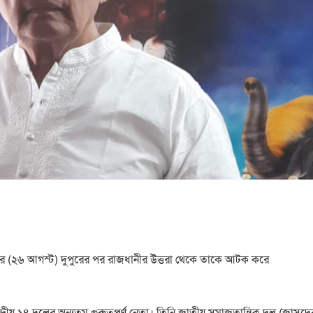
ার (২৬ আগস্ট) দুপুরের পর রাজধানীর উত্তরা থেকে তাকে আটক করে
রীয় ১৪ দলের অন্যতম গুরুত্বপূর্ণ নেতা। তিনি জাতীয় সমাজতান্ত্রিক দল (জাসদে