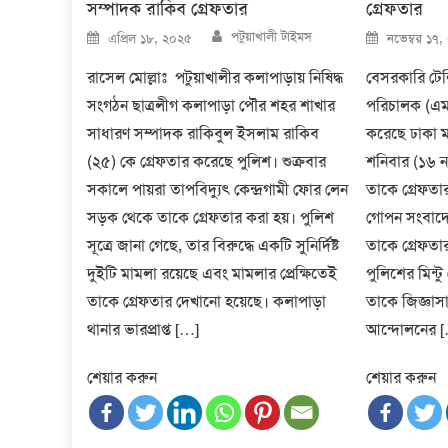
সম্পাদক রাকিব গ্রেফতার
গ্রেফতার
Author
Posted
Posted
পটুয়াখালী টাইমস
এপ্রিল ১৮, ২০২৫
নভেম্বর ১৭,
on
on
রাসেল মোল্লাঃ পটুয়াখালীর কলাপাড়ায় নিষিদ্ধ
বেসরকারি টেল
সংগঠন ছাত্রলীগ কলাপাড়া পৌর শহর শাখার
পরিচালক (এম
সাধারণ সম্পাদক রাকিবুল ইসলাম রাকিব
করেছে ঢাকা ম
(২৫) কে গ্রেফতার করেছে পুলিশ। শুক্রবার
শনিবার (১৬ ন
সকালে পায়রা তাপবিদ্যুৎ কেন্দ্রগামী ফোর লেন
তাকে গ্রেফতার
সড়ক থেকে তাকে গ্রেফতার করা হয়। পুলিশ
গোপন সংবাদের
সূত্রে জানা গেছে, তার বিরুদ্ধে একটি সুনির্দিষ্ট
তাকে গ্রেফতা
দুইটি মামলা রয়েছে এবং মামলার প্রেক্ষিতেই
পুলিশের মিন্টু 
তাকে গ্রেফতার দেখানো হয়েছে। কলাপাড়া
তাকে জিজ্ঞাসা
থানার ভারপ্রাপ্ত […]
আন্দোলনের 
শেয়ার করুন
শেয়ার করুন