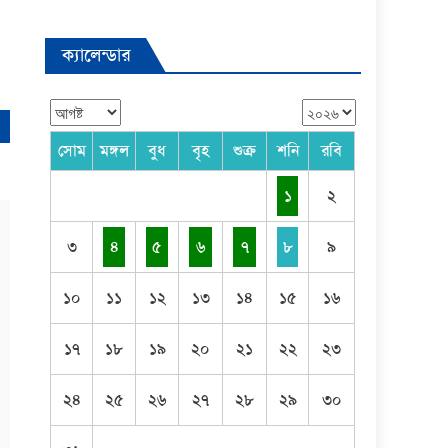
ক্যালেন্ডার
সোম
মঙ্গল
বুধ
বৃহ
শুক্র
শনি
রবি
১
২
৩
৪
৫
৬
৭
৮
৯
১০
১১
১২
১৩
১৪
১৫
১৬
১৭
১৮
১৯
২০
২১
২২
২৩
২৪
২৫
২৬
২৭
২৮
২৯
৩০