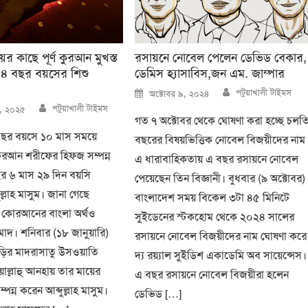
র কাছে পূর্ণ কুরআন মুখস্ত
রসায়নে নোবেল পেলেন ডেভিড বেকার,
র ৪ বছর বয়সের শিশু
ডেমিস হ্যাসাবিস,জন এম. জাম্পার
Author
Posted
পটুয়াখালী টাইমস
অক্টোবর ৯, ২০২৪
on
Author
পটুয়াখালী টাইমস
০, ২০২৫
গত ৭ অক্টোবর থেকে ঘোষণা করা হচ্ছে চলত
৪ বছর বয়সে ১০ মাস সময়ে
বছরের বিষয়ভিত্তিক নোবেল বিজয়ীদের নাম
ুরআন শরীফের হিফজ সম্পন্ন
এ ধারাবাহিকতায় এ বছর রসায়নে নোবেল
র ৬ মাস ২৯ দিন বয়সি
পেয়েছেন তিন বিজ্ঞানী। বুধবার (৯ অক্টোবর)
লাহ মাসুম। জানা গেছে
বাংলাদেশ সময় বিকেল ৩টা ৪৫ মিনিটে
 কোরআনের বাংলা অর্থও
সুইডেনের স্টকহোম থেকে ২০২৪ সালের
াদ। শনিবার (১৮ জানুয়ারি)
রসায়নে নোবেল বিজয়ীদের নাম ঘোষণা করে
াড়ির মাদরাসাতু উসওয়াতি
দ্য রয়্যাল সুইডিশ একাডেমি অব সায়েন্সেস।
়াল্লাহু আনহায় তার মায়ের
এ বছর রসায়নে নোবেল বিজয়ীরা হলেন
পন্ন করেন আব্দুল্লাহ মাসুম।
ডেভিড […]