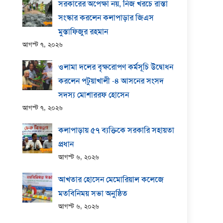
সরকারের অপেক্ষা নয়, নিজ খরচে রাস্তা
সংস্কার করলেন কলাপাড়ার জিএস
মুস্তাফিজুর রহমান
আগস্ট ৭, ২০২৬
ওলামা দলের বৃক্ষরোপণ কর্মসূচি উদ্বোধন
করলেন পটুয়াখালী -৪ আসনের সংসদ
সদস্য মোশাররফ হোসেন
আগস্ট ৭, ২০২৬
কলাপাড়ায় ​৫৭ ব্যক্তিকে সরকারি সহায়তা
প্রধান
আগস্ট ৬, ২০২৬
আখতার হোসেন মেমোরিয়াল কলেজে
মতবিনিময় সভা অনুষ্ঠিত
আগস্ট ৬, ২০২৬