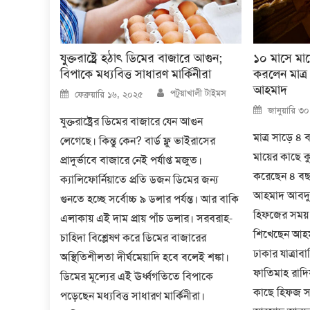
যুক্তরাষ্ট্রে হঠাৎ ডিমের বাজারে আগুন;
১০ মাসে মায়ে
বিপাকে মধ্যবিত্ত সাধারণ মার্কিনীরা
করলেন মাত্
আহমাদ
Author
Posted
পটুয়াখালী টাইমস
ফেব্রুয়ারি ১৬, ২০২৫
on
Posted
জানুয়ারি ৩
on
যুক্তরাষ্ট্রের ডিমের বাজারে যেন আগুন
মাত্র সাড়ে 
লেগেছে। কিন্তু কেন? বার্ড ফ্লু ভাইরাসের
মায়ের কাছে ক
প্রাদুর্ভাবে বাজারে নেই পর্যাপ্ত মজুত।
করেছেন ৪ বছ
ক্যালিফোর্নিয়াতে প্রতি ডজন ডিমের জন্য
আহমাদ আবদুল্
গুনতে হচ্ছে সর্বোচ্চ ৯ ডলার পর্যন্ত। আর বাকি
হিফজের সময়
এলাকায় এই দাম প্রায় পাঁচ ডলার। সরবরাহ-
শিখেছেন আহম
চাহিদা বিশ্লেষণ করে ডিমের বাজারের
ঢাকার যাত্রাব
অস্থিতিশীলতা দীর্ঘমেয়াদি হবে বলেই শঙ্কা।
ফাতিমাহ রাদিয
ডিমের মূল্যের এই ঊর্ধ্বগতিতে বিপাকে
কাছে হিফজ সম্
পড়েছেন মধ্যবিত্ত সাধারণ মার্কিনীরা।