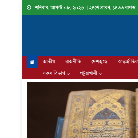
Skip
শনিবার, আগস্ট ০৮, ২০২৬ || ২৪শে শ্রাবণ, ১৪৩৩ বঙ্গাব্দ
to
content
জাতীয়
রাজনীতি
দেশজুড়ে
আন্তর্জাতি
সকল বিভাগ
পটুয়াখালী