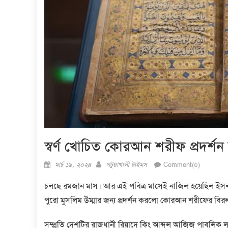
স্বর্ণ খোচিত কোরআন শরীফ প্রদর
Posted
Author
মার্চ ১৯, ২০২৪
পটুয়াখালী টাইমস
Comment(০)
on
চলছে
রমজান
মাস। আর এই
পবিত্র
মাসেই নাজিল হয়েছিল ইসলাম
পুরো মুসলিম উম্মার জন্য প্রদর্শন করলো কোরআন শরীফের বি
সম্প্রতি দেশটির রাজধানী রিয়াদে কিং আব্দুল আজিজ পাবলিক 