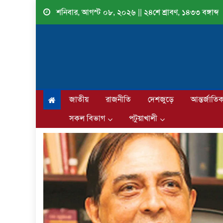
Skip
শনিবার, আগস্ট ০৮, ২০২৬ || ২৪শে শ্রাবণ, ১৪৩৩ বঙ্গাব্দ
to
content
জাতীয়
রাজনীতি
দেশজুড়ে
আন্তর্জাতি
সকল বিভাগ
পটুয়াখালী