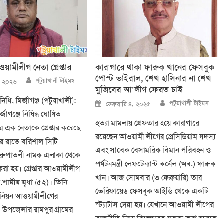
ওয়ামীলীগ নেতা গ্রেপ্তার
কারাগারে থাকা ফারুক খানের ফেসবুক
পোস্ট ভাইরাল, শেখ হাসিনার না শেখ
Author
পটুয়াখালী টাইমস
৭, ২০২৬
মুজিবের আ’লীগ ফেরত চাই
ধি, মির্জাগঞ্জ (পটুয়াখালী):
Author
Posted
পটুয়াখালী টাইমস
ফেব্রুয়ারি ৪, ২০২৫
on
র্জাগঞ্জে নিষিদ্ধ ঘোষিত
হত্যা মামলায় গ্রেফতার হয়ে কারাগারে
 এক নেতাকে গ্রেপ্তার করেছে
রয়েছেন আওয়ামী লীগের প্রেসিডিয়াম সদস্য
ার রাতে বরিশাল সিটি
এবং সাবেক বেসামরিক বিমান পরিবহন ও
 রুপাতলী নামক এলাকা থেকে
পর্যটনমন্ত্রী লেফটেন্যান্ট কর্নেল (অব.) ফারুক
 করা হয়। গ্রেপ্তার আওয়ামীলীগ
খান। আজ সোমবার (৩ ফেব্রুয়ারি) তার
.শামীম মৃধা (৫২)। তিনি
ভেরিফায়েড ফেসবুক আইডি থেকে একটি
নিয়ন আওয়ামীলীগের
স্ট্যাটাস দেয়া হয়। যেখানে আওয়ামী লীগের
উপজেলার রামপুর গ্রামের