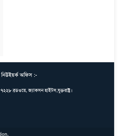
নিউইয়র্ক অফিস :-
৭২২৮ ব্রডওয়ে, জ্যাকসন হাইটস,যুক্তরাষ্ট্র।
tion
.