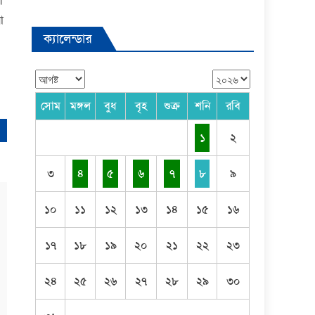
।
া
ক্যালেন্ডার
সোম
মঙ্গল
বুধ
বৃহ
শুক্র
শনি
রবি
১
২
৩
৪
৫
৬
৭
৮
৯
১০
১১
১২
১৩
১৪
১৫
১৬
১৭
১৮
১৯
২০
২১
২২
২৩
২৪
২৫
২৬
২৭
২৮
২৯
৩০