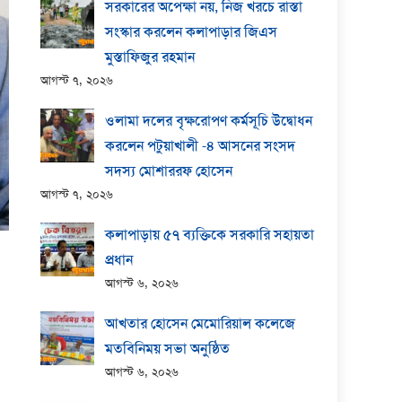
সরকারের অপেক্ষা নয়, নিজ খরচে রাস্তা
সংস্কার করলেন কলাপাড়ার জিএস
মুস্তাফিজুর রহমান
আগস্ট ৭, ২০২৬
ওলামা দলের বৃক্ষরোপণ কর্মসূচি উদ্বোধন
করলেন পটুয়াখালী -৪ আসনের সংসদ
সদস্য মোশাররফ হোসেন
আগস্ট ৭, ২০২৬
কলাপাড়ায় ​৫৭ ব্যক্তিকে সরকারি সহায়তা
প্রধান
আগস্ট ৬, ২০২৬
আখতার হোসেন মেমোরিয়াল কলেজে
মতবিনিময় সভা অনুষ্ঠিত
আগস্ট ৬, ২০২৬