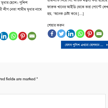
রাজনীতি নিয়ে বিস্ফোরক মন্তব্য করা হয়েছে
মৃধার ছেলে। পুলিশ
ফারুক খানের আইডি থেকে করা পোস্টে লেখ
মী লীগ নেতা শামীম মৃধার নামে
হয়, ‘অনেক চেষ্টা করে […]
শেয়ার করুন
যেসব পুলিশ এখনো যোগদান করেনি, তাদের আর যোগদান করতে দেওয়া হবে না : স্বরাষ্ট্র উপদেষ্টা
red fields are marked
*