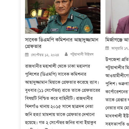
সাবেক ডিএমপি কমিশনার আছাদুজ্জামান
মির্জাগঞ্জে আ
গ্রেফতার
Posted
জানুয়ারি ১
on
Author
Posted
পটুয়াখালী টাইমস
সেপ্টেম্বর ১২, ২০২৪
on
উপজেলা প্রতিনি
রাজধানীর মহাখালী থেকে ঢাকা মহানগর
পটুয়াখালীর মি
পুলিশের (ডিএমপি) সাবেক কমিশনার
আওয়ামীলীগের
আছাদুজ্জামান মিয়াকে গ্রেফতার করেছে র‍্যাব।
পুলিশ। শুক্রব
বুধবার (১১ সেপ্টেম্বর) রাতে তাকে গ্রেফতারের
কর্পোরেশনের
বিষয়টি নিশ্চিত করে বাহিনীটি। রাজধানীর
তাকে গ্রেপ্তার
খিলগাঁও থানায় ২০১৫ সালে ছাত্রদল নেতা
নেতার নাম মো
জনি হত্যা মামলায় তাকে গ্রেফতার দেখানো
মাধবখালী ইউ
হয়েছে। গত ২ সেপ্টেম্বর জনির বাবা ইয়াকুব
সহসভাপতি ও 