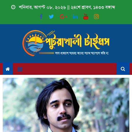
Skip
শনিবার, আগস্ট ০৮, ২০২৬ || ২৪শে শ্রাবণ, ১৪৩৩ বঙ্গাব্দ
to
content