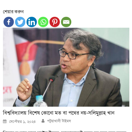
শেয়ার করুন
বিশ্ববিদ্যালয় বিশেষ কোনো মত বা পথের নয়-সলিমুল্লাহ খান
Author
Posted
পটুয়াখালী টাইমস
সেপ্টেম্বর ১, ২০২৪
on