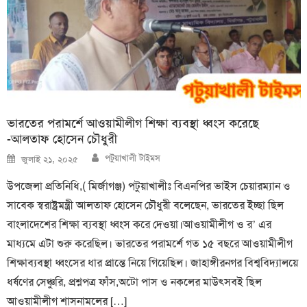
ভারতের পরামর্শে আওয়ামীলীগ শিক্ষা ব্যবস্থা ধ্বংস করেছে
-আলতাফ হোসেন চৌধুরী
Author
Posted
পটুয়াখালী টাইমস
জুলাই ২১, ২০২৫
on
উপজেলা প্রতিনিধি,( মির্জাগঞ্জ) পটুয়াখালীঃ বিএনপির ভাইস চেয়ারম্যান ও
সাবেক স্বরাষ্ট্রমন্ত্রী আলতাফ হোসেন চৌধুরী বলেছেন, ভারতের ইচ্ছা ছিল
বাংলাদেশের শিক্ষা ব্যবস্থা ধ্বংস করে দেওয়া।আওয়ামীলীগ ও র’ এর
মাধ্যমে এটা শুরু করেছিল। ভারতের পরামর্শে গত ১৫ বছরে আওয়ামীলীগ
শিক্ষাব্যবস্থা ধ্বংসের ধার প্রান্তে নিয়ে গিয়েছিল। জাহাঙ্গীরনগর বিশ্ববিদ্যালয়ে
ধর্ষণের সেঞ্চুরি, প্রশ্নপত্র ফাঁস,অটো পাস ও নকলের মাউৎসবই ছিল
আওয়ামীলীগ শাসনামলের […]