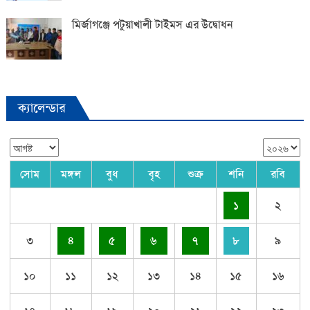
মির্জাগঞ্জে পটুয়াখালী টাইমস এর উদ্বোধন
ক্যালেন্ডার
সোম
মঙ্গল
বুধ
বৃহ
শুক্র
শনি
রবি
১
২
৩
৪
৫
৬
৭
৮
৯
১০
১১
১২
১৩
১৪
১৫
১৬