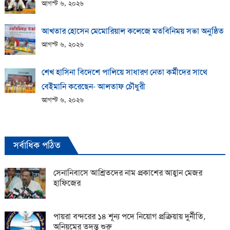
আগস্ট ৬, ২০২৬
আখতার হোসেন মেমোরিয়াল কলেজে মতবিনিময় সভা অনুষ্ঠিত
আগস্ট ৬, ২০২৬
শেখ হাসিনা বিদেশে পালিয়ে সাধারণ নেতা কর্মীদের সাথে
বেইমানি করেছেন- আলতাফ চৌধুরী
আগস্ট ৬, ২০২৬
সর্বাধিক পঠিত
সেনানিবাসে আশ্রিতদের নাম প্রকাশের আহ্বান মেজর
হাফিজের
পায়রা বন্দরের ১৪ শূন্য পদে নিয়োগ প্রক্রিয়ায় দুর্নীতি,
অনিয়মের তদন্ত শুরু