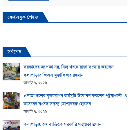
ফেইসবুক পেইজ
সর্বশেষ
সরকারের অপেক্ষা নয়, নিজ খরচে রাস্তা সংস্কার করলেন
কলাপাড়ার জিএস মুস্তাফিজুর রহমান
আগস্ট ৭, ২০২৬
ওলামা দলের বৃক্ষরোপণ কর্মসূচি উদ্বোধন করলেন পটুয়াখালী -৪
আসনের সংসদ সদস্য মোশাররফ হোসেন
আগস্ট ৭, ২০২৬
কলাপাড়ায় ​৫৭ ব্যক্তিকে সরকারি সহায়তা প্রধান