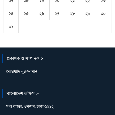
১৭
১৮
১৯
২০
২১
২২
২৩
২৪
২৫
২৬
২৭
২৮
২৯
৩০
৩১
প্রকাশক ও সম্পাদক :-
মোহাম্মাদ নুরুজ্জামান
বাংলাদেশ অফিস :-
মধ্য বাড্ডা, গুলশান, ঢাকা-১২১২