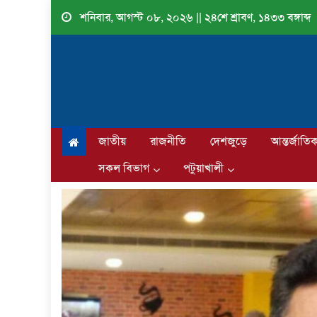
Skip
শনিবার, আগস্ট ০৮, ২০২৬ || ২৪শে শ্রাবণ, ১৪৩৩ বঙ্গাব্দ
to
content
জাতীয়
রাজনীতি
দেশজুড়ে
আন্তর্জাতি
সকল বিভাগ
পটুয়াখালী