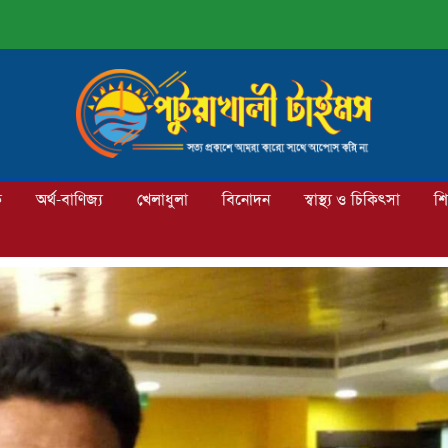
ক
অর্থ-বাণিজ্য
খেলাধুলা
বিনোদন
স্বাস্থ্য ও চিকিৎসা
শি