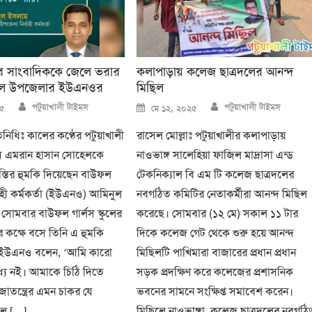
ের সাংবাদিককে জেলে ভরার
কলাপাড়ায় কলেজ ছাত্রদলের আনন্দ
ফল উপজেলার ইউএনওর
মিছিল
Author
Author
Posted
পটুয়াখালী টাইমস
পটুয়াখালী টাইমস
২৫
মে ১২, ২০২৫
on
তিনিধিঃ কালের কণ্ঠের পটুয়াখালী
রাসেল মোল্লাঃ পটুয়াখালীর কলাপাড়ায়
ধি এমরান হাসান সোহেলকে
নাওভাঙ্গ সালেহিয়া ফাজিল মাদ্রাসা এন্ড
্তির হুমকি দিয়েছেন বাউফল
টেকনিক্যাল বি এম টি কলেজ ছাত্রদলের
াহী কর্মকর্তা (ইউএনও) আমিনুল
নবগঠিত কমিটির নেতাকর্মীরা আনন্দ মিছিল
োমবার বাউফল গার্লস স্কুলের
করেছে। সোমবার (১২ মে) সকাল ১১ টার
ের কক্ষে বসে তিনি এ হুমকি
দিকে কলেজ গেট থেকে শুরু হয়ে আনন্দ
 ইউএনও বলেন, ‘আমি কারো
মিছিলটি পাখিমারা বাজারের প্রধান প্রধান
ধ্য নই। আমাকে চিঠি দিতে
সড়ক প্রদক্ষিণ করে কলেজের প্রশাসনিক
াতন্ত্রের এমন চাকর যে
ভবনের সামনে সংক্ষিপ্ত সমাবেশ করেন।
লে […]
মিছিলে নাওভাঙ্গা কলেজ ছাত্রদলের নবগঠি