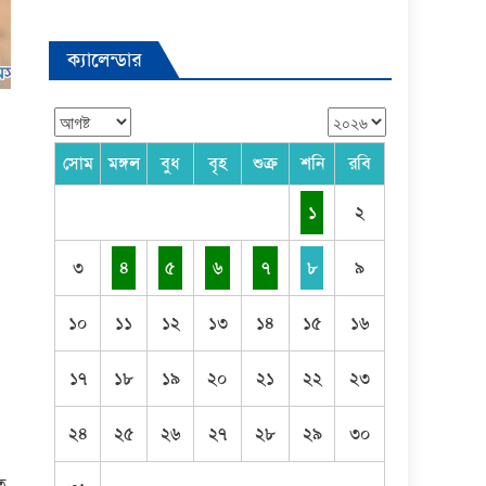
ক্যালেন্ডার
সোম
মঙ্গল
বুধ
বৃহ
শুক্র
শনি
রবি
১
২
৩
৪
৫
৬
৭
৮
৯
১০
১১
১২
১৩
১৪
১৫
১৬
১৭
১৮
১৯
২০
২১
২২
২৩
২৪
২৫
২৬
২৭
২৮
২৯
৩০
ত