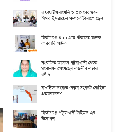
রাফায় ইসরায়েলি আগ্রাসনের ফলে
মিসর-ইসরায়েল সম্পর্কে টানাপোড়েন
মির্জাগঞ্জে ৪০০ গ্রাম গাঁজাসহ মাদক
কারবারি আটক
সংরক্ষিত আসনে পটুয়াখালী থেকে
মনোনয়ন পেয়েছেন নাজনীন নাহার
রশীদ
রাখাইনে সংঘাত: নতুন সংকটে রোহিঙ্গা
প্রত্যাবাসন?
মির্জাগঞ্জে পটুয়াখালী টাইমস এর
উদ্বোধন