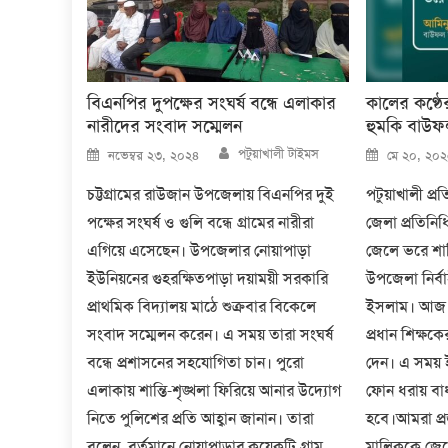
বিএনপির দুপক্ষের সংঘর্ষ বন্ধে এলাকার
কালের কণ্ঠ
নারীদের সংবাদ সম্মেলন
হুমকি বাউ
Author
Posted
Posted
পটুয়াখালী টাইমস
নভেম্বর ২৩, ২০২৪
মে ২০, ২০
on
on
চট্টগ্রামের রাউজান উপজেলায় বিএনপির দুই
পটুয়াখালী প্র
পক্ষের সংঘর্ষ ও গুলি বন্ধে গ্রামের নারীরা
জেলা প্রতিনি
এগিয়ে এসেছেন। উপজেলার নোয়াপাড়া
জেলে ভরে শাস
ইউনিয়নের গুহরক্ষিতপাড়া দয়াময়ী সরকারি
উপজেলা নির্ব
প্রাথমিক বিদ্যালয় মাঠে শুক্রবার বিকেলে
ইসলাম। আজ স
সংবাদ সম্মেলন করেন। এ সময় তারা সংঘর্ষ
প্রধান শিক্ষক
বন্ধে প্রশাসনের সহযোগিতা চান। পুরো
দেন। এ সময়
এলাকায় শান্তি-শৃঙ্খলা ফিরিয়ে আনার উদ্যোগ
ফোন ধরায় বা
নিতে পুলিশের প্রতি আহ্বান জানান। তারা
হবে।আমরা প্রজ
বলেন, বর্তমানে নোয়াপাড়ার কয়েকটি গ্রাম
মালিককে জে