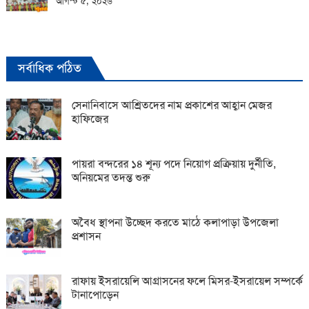
আগস্ট ৫, ২০২৬
সর্বাধিক পঠিত
সেনানিবাসে আশ্রিতদের নাম প্রকাশের আহ্বান মেজর
হাফিজের
পায়রা বন্দরের ১৪ শূন্য পদে নিয়োগ প্রক্রিয়ায় দুর্নীতি,
অনিয়মের তদন্ত শুরু
অবৈধ স্থাপনা উচ্ছেদ করতে মাঠে কলাপাড়া উপজেলা
প্রশাসন
রাফায় ইসরায়েলি আগ্রাসনের ফলে মিসর-ইসরায়েল সম্পর্কে
টানাপোড়েন