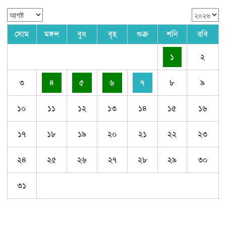
সোম
মঙ্গল
বুধ
বৃহ
শুক্র
শনি
রবি
১
২
৩
৪
৫
৬
৭
৮
৯
১০
১১
১২
১৩
১৪
১৫
১৬
১৭
১৮
১৯
২০
২১
২২
২৩
২৪
২৫
২৬
২৭
২৮
২৯
৩০
৩১