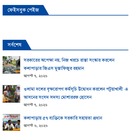
ফেইসবুক পেইজ
সর্বশেষ
সরকারের অপেক্ষা নয়, নিজ খরচে রাস্তা সংস্কার করলেন
কলাপাড়ার জিএস মুস্তাফিজুর রহমান
আগস্ট ৭, ২০২৬
ওলামা দলের বৃক্ষরোপণ কর্মসূচি উদ্বোধন করলেন পটুয়াখালী -৪
আসনের সংসদ সদস্য মোশাররফ হোসেন
আগস্ট ৭, ২০২৬
কলাপাড়ায় ​৫৭ ব্যক্তিকে সরকারি সহায়তা প্রধান
আগস্ট ৬, ২০২৬