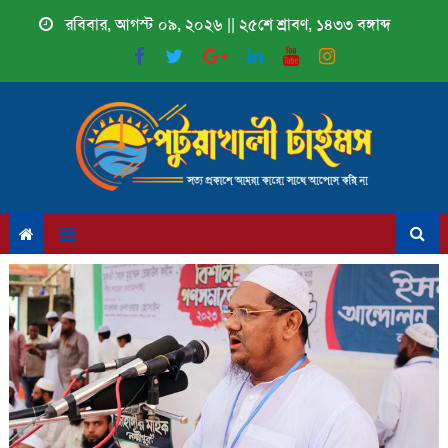
Skip
রবিবার, আগস্ট ০৯, ২০২৬ || ২৫শে শ্রাবণ, ১৪৩৩ বঙ্গাব্দ
to
content