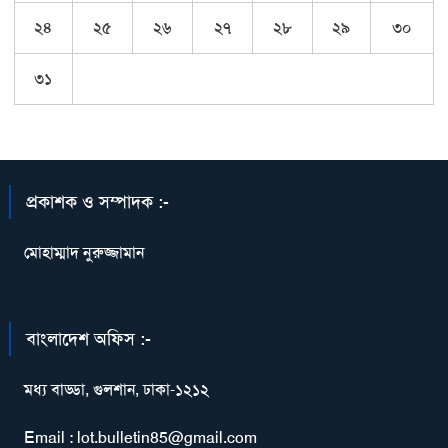
২৪
২৫
২৬
২৭
২৮
২৯
৩০
৩১
প্রকাশক ও সম্পাদক :-
মোহাম্মাদ নুরুজ্জামান
বাংলাদেশ অফিস :-
মধ্য বাড্ডা, গুলশান, ঢাকা-১২১২
Email : lot.bulletin85@gmail.com