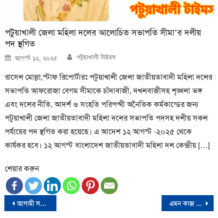
পটুয়াখালী জেলা মহিলা দলের আলোচিত সভাপতি সীমা’র দলীয়
পদ স্থগিত
Author
Posted
পটুয়াখালী টাইমস
আগস্ট ১২, ২০২৫
on
রাসেল মোল্লা,স্টাফ রিপোর্টারঃ পটুয়াখালী জেলা জাতীয়তাবাদী মহিলা দলের
সভাপতি আফরোজা বেগম সীমাকে চাঁদাবাজী, দখলবাজীসহ শৃঙ্খলা ভঙ্গ
এবং দলের নীতি, আদর্শ ও সংহতি পরিপন্থী অনৈতিক কর্মকান্ডের জন্য
পটুয়াখালী জেলা জাতীয়তাবাদী মহিলা দলের সভাপতি পদসহ দলীয় সকল
পর্যায়ের পদ স্থগিত করা হয়েছে। এ আদেশ ১২ আগস্ট -২০২৫ থেকে
কার্যকর হবে। ১২ আগস্ট বাংলাদেশ জাতীয়তাবাদী মহিলা দল কেন্দ্রীয় […]
শেয়ার করুন
Post
আগামী সপ্তাহে বাংলাদেশ সফরে আসছেন ডোনাল্ড লু
এমন কাজ করছি আর যেন স্বৈরাচারের হাতে না পড়তে হয়: ড. ইউনূস