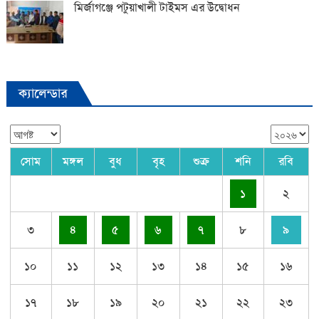
মির্জাগঞ্জে পটুয়াখালী টাইমস এর উদ্বোধন
ক্যালেন্ডার
সোম
মঙ্গল
বুধ
বৃহ
শুক্র
শনি
রবি
১
২
৩
৪
৫
৬
৭
৮
৯
১০
১১
১২
১৩
১৪
১৫
১৬
১৭
১৮
১৯
২০
২১
২২
২৩