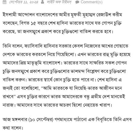
Posted
Author
সেপ্টেম্বর ১১, ২০২৪
লাইট অফ টাইমস্
Comment(০)
on
ইসলামী আন্দোলন বাংলাদেশের আমীর মুফতী মুহাম্মদ রেজাউল করীম
বলেছেন, বিগত ১৫ বছরে শেখ হাসিনা ভারতের সাথে যত গোপন চুক্তি
করেছে, তা জনসম্মুখে প্রকাশ করে চুক্তিগুলো বাতিল করতে হবে।
তিনি বলেন, ফ্যাসিবাদি হাসিনার সরকার কেবল নিজেদের আখের গোছাতে
দেশকে ভারতের করতলে নিয়ে গিয়েছিলো। এখন ভারতের রাহু মুক্তি হয়েছে
আমাদের প্রিয় মাতৃভূমি বাংলাদেশ। ভারতের সাথে সাক্ষরিত সকল গোপন
চুক্তি জনসম্মুখে প্রকাশ করে চুক্তিগুলোর ভালমন্দ বিশ্লেষণ করে চুক্তিগুলো
বাতিল করুন। ভারতের স্বার্থে কোন চুক্তি হতে পারে না। শেখ হাসিনা এ
জন্যই তো বলেছিলো, “আমি ভারতকে যা দিয়েছি-ভারত আজীবন মনে
রাখবে” এসব চুক্তির কারণে ভারত আমাদেরকে বন্ধু প্রতীম দেশ মানতেই
নারাজ। আমাদের সাথে ভারতের আচরণ ছিলো নেহায়েত খারাপ।
আজ মঙ্গলবার (১০ সেপ্টেম্বর) গণমাধ্যমে পাঠানো এক বিবৃতিতে তিনি এসব
কথা বলেন।