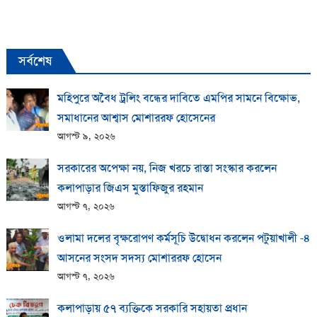
সর্বশেষ
মহিপুরে অবৈধ ট্রলিং বন্ধের দাবিতে এমপির সামনে বিক্ষোভ,
সমাধানের আশ্বাস মোশাররফ হোসেনের
আগস্ট ৯, ২০২৬
সরকারের অপেক্ষা নয়, নিজ খরচে রাস্তা সংস্কার করলেন
কলাপাড়ার জিএস মুস্তাফিজুর রহমান
আগস্ট ৭, ২০২৬
ওলামা দলের বৃক্ষরোপণ কর্মসূচি উদ্বোধন করলেন পটুয়াখালী -৪
আসনের সংসদ সদস্য মোশাররফ হোসেন
আগস্ট ৭, ২০২৬
কলাপাড়ায় ​৫৭ ব্যক্তিকে সরকারি সহায়তা প্রধান