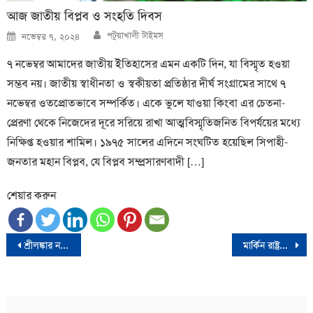
আজ জাতীয় বিপ্লব ও সংহতি দিবস
Author
Posted
পটুয়াখালী টাইমস
নভেম্বর ৭, ২০২৪
on
৭ নভেম্বর আমাদের জাতীয় ইতিহাসের এমন একটি দিন, যা বিস্মৃত হওয়া
সম্ভব নয়। জাতীয় স্বাধীনতা ও স্বকীয়তা প্রতিষ্ঠার দীর্ঘ সংগ্রামের সাথে ৭
নভেম্বর ওতপ্রোতভাবে সম্পর্কিত। একে ভুলে যাওয়া কিংবা এর চেতনা-
প্রেরণা থেকে নিজেদের দূরে সরিয়ে রাখা আত্মবিস্মৃতিজনিত বিপর্যয়ের মধ্যে
নিক্ষিপ্ত হওয়ার শামিল। ১৯৭৫ সালের এদিনে সংঘটিত হয়েছিল সিপাহী-
জনতার মহান বিপ্লব, যে বিপ্লব সম্প্রসারণবাদী […]
শেয়ার করুন
Post
শ্রীলঙ্কার নতুন প্রেসিডেন্ট হলেন অনুড়া কুমারা দিশানায়েকে
মার্কিন রাষ্ট্রদূত বার্নিকাটের গাড়িবহরে হামলার চার্জশিটভুক্ত আসামি গ্রেফতার
navigation