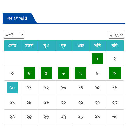
ক্যালেন্ডার
সোম
মঙ্গল
বুধ
বৃহ
শুক্র
শনি
রবি
১
২
৩
৪
৫
৬
৭
৮
৯
১০
১১
১২
১৩
১৪
১৫
১৬
১৭
১৮
১৯
২০
২১
২২
২৩
২৪
২৫
২৬
২৭
২৮
২৯
৩০