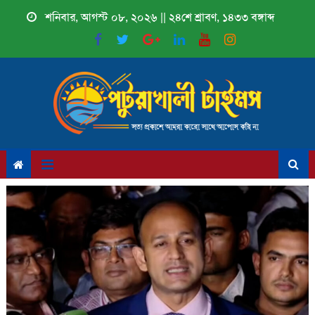
Skip
শনিবার, আগস্ট ০৮, ২০২৬ || ২৪শে শ্রাবণ, ১৪৩৩ বঙ্গাব্দ
to
content