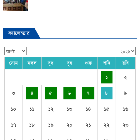
ক্যালেন্ডার
সোম
মঙ্গল
বুধ
বৃহ
শুক্র
শনি
রবি
১
২
৩
৪
৫
৬
৭
৮
৯
১০
১১
১২
১৩
১৪
১৫
১৬
১৭
১৮
১৯
২০
২১
২২
২৩