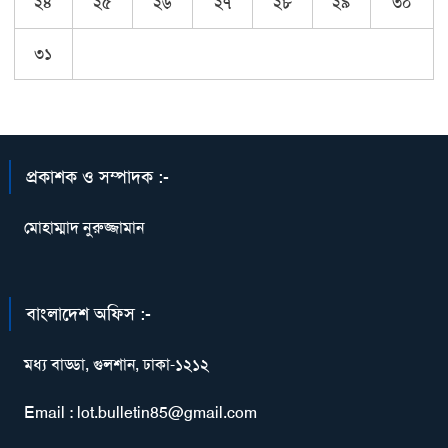
২৪
২৫
২৬
২৭
২৮
২৯
৩০
৩১
প্রকাশক ও সম্পাদক :-
মোহাম্মাদ নুরুজ্জামান
বাংলাদেশ অফিস :-
মধ্য বাড্ডা, গুলশান, ঢাকা-১২১২
Email : lot.bulletin85@gmail.com