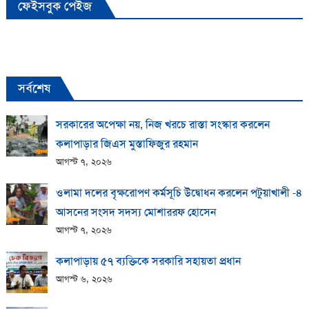
ফেইসবুক পেইজ
সর্বশেষ
সরকারের অপেক্ষা নয়, নিজ খরচে রাস্তা সংস্কার করলেন
কলাপাড়ার জিএস মুস্তাফিজুর রহমান
আগস্ট ৭, ২০২৬
ওলামা দলের বৃক্ষরোপণ কর্মসূচি উদ্বোধন করলেন পটুয়াখালী -৪
আসনের সংসদ সদস্য মোশাররফ হোসেন
আগস্ট ৭, ২০২৬
কলাপাড়ায় ​৫৭ ব্যক্তিকে সরকারি সহায়তা প্রধান
আগস্ট ৬, ২০২৬