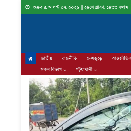
Skip
শুক্রবার, আগস্ট ০৭, ২০২৬ || ২৪শে শ্রাবণ, ১৪৩৩ বঙ্গাব্দ
to
content
জাতীয়
রাজনীতি
দেশজুড়ে
আন্তর্জাতি
সকল বিভাগ
পটুয়াখালী