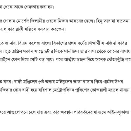
 থে‌কে তা‌কে গ্রেফতার করা হয়।
র গোলাম মো‌র্শেদ জিলানীর‌ ওর‌ফে মিল্টন আক‌নের ছে‌লে। হিমু তার মা ফা‌তেমা
ু‌ল এলাকার রাফী ম‌ঞ্জি‌লে বসবাস কর‌তেন।
তি‌তে জানায়, বিএম কলেজ বাংলা বিভাগের প্রথম বর্ষের শিক্ষার্থী সানজিদা কবির
ল। ২৩ এপ্রিল সকাল সা‌ড়ে ৯টার দিকে সানজিদা তার বাসা থে‌কে বোনের বাসায়
লে ফোন দিয়ে সে‌টি বন্ধ পায়। পরে আত্মীয় স্বজন নিয়ে অনেক খোঁজাখুঁজি কর
ে। রাফী মঞ্জিলের ৬ষ্ঠ তলায় মাইনু‌লের ভাড়া বাসায় গিয়ে খাটের উপর
ন‌জিদার বোন বাদী হয়ে বরিশাল মেট্রোপলিটন পুলিশের কোতয়ালী মডেল থানায়
াগ করে আত্মগোপনে চলে যায় এবং তার অবস্থান পরিবর্তনের মাধ্যমে আইন-শৃঙ্খলা