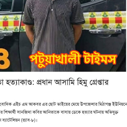
্যাকাণ্ড: প্রধান আসামি হিমু গ্রেপ্তার
ন সাংবাদিক এইচ এম আকবর এর ছোট ভাইয়ের মেয়ে উপজেলার মিঠাগঞ্জ ইউনিয়ন
 শিক্ষার্থী সান‌জিদা ক‌বির আনিতাকে বাসায় ডে‌কে হত‌্যার ঘটনায় অভিযুক্ত
 ব্যাটেলিয়ন (র‌্যাব-৮)।