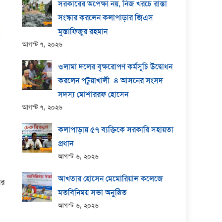
সরকারের অপেক্ষা নয়, নিজ খরচে রাস্তা
সংস্কার করলেন কলাপাড়ার জিএস
মুস্তাফিজুর রহমান
আগস্ট ৭, ২০২৬
ওলামা দলের বৃক্ষরোপণ কর্মসূচি উদ্বোধন
করলেন পটুয়াখালী -৪ আসনের সংসদ
সদস্য মোশাররফ হোসেন
আগস্ট ৭, ২০২৬
কলাপাড়ায় ​৫৭ ব্যক্তিকে সরকারি সহায়তা
প্রধান
আগস্ট ৬, ২০২৬
আখতার হোসেন মেমোরিয়াল কলেজে
ের
মতবিনিময় সভা অনুষ্ঠিত
আগস্ট ৬, ২০২৬