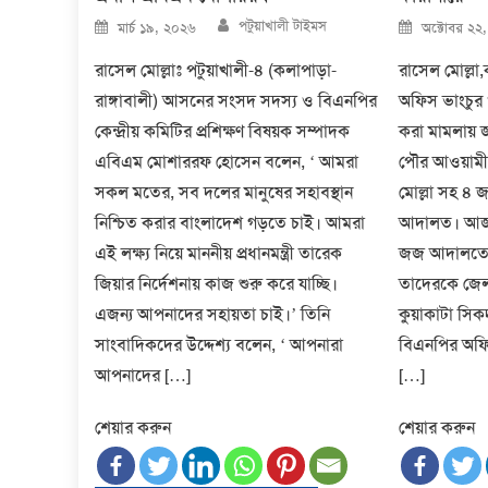
Author
Posted
Posted
পটুয়াখালী টাইমস
মার্চ ১৯, ২০২৬
অক্টোবর ২২
on
on
রাসেল মোল্লাঃ পটুয়াখালী-৪ (কলাপাড়া-
রাসেল মোল্লা,
রাঙ্গাবালী) আসনের সংসদ সদস্য ও বিএনপির
অফিস ভাংচুর
কেন্দ্রীয় কমিটির প্রশিক্ষণ বিষয়ক সম্পাদক
করা মামলায় জ
এবিএম মোশাররফ হোসেন বলেন, ‘ আমরা
পৌর আওয়ামী
সকল মতের, সব দলের মানুষের সহাবস্থান
মোল্লা সহ ৪ 
নিশ্চিত করার বাংলাদেশ গড়তে চাই। আমরা
আদালত। আজ স
এই লক্ষ্য নিয়ে মাননীয় প্রধানমন্ত্রী তারেক
জজ আদালতে হ
জিয়ার নির্দেশনায় কাজ শুরু করে যাচ্ছি।
তাদেরকে জেল
এজন্য আপনাদের সহায়তা চাই।’ তিনি
কুয়াকাটা সিক
সাংবাদিকদের উদ্দেশ্য বলেন, ‘ আপনারা
বিএনপির অফিস
আপনাদের […]
[…]
শেয়ার করুন
শেয়ার করুন