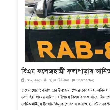
বিএম কলেজছাত্রী কলাপাড়ার আনিতা হত
Posted
Author
মে ৮, ২০২৬
পটুয়াখালী টাইমস
Comment(০)
on
রাসেল মোল্লাঃ
কলাপাড়ার উপজেলা প্রেসক্লাবের সদস্য প্রবি
তেগাছিয়া গ্রামের বাসিন্দা ব‌রিশা‌লে বিএম কলেজ বাংলা বিভাগের
প্রেমিক‌ মাইনুল ইসলাম হিমুকে গ্রেফতার ক‌রে‌ছে র‌্যাপিট এ্যাকশন