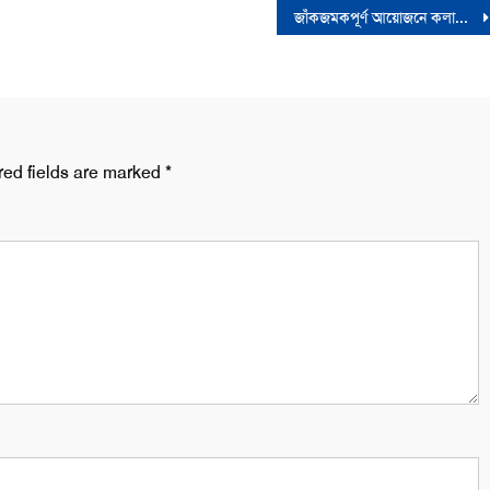
জাঁকজমকপূর্ণ আয়োজনে কলাপাড়ায় “জামান টাওয়ার” এর উদ্বোধন
red fields are marked
*