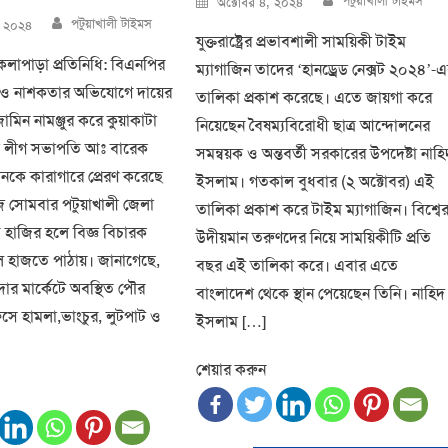
পটুয়াখালী টাইমস
অক্টোবর ৪, ২০২৪
on
Author
পটুয়াখালী টাইমস
, ২০২৪
যুক্তরাষ্ট্রের প্রভাবশালী সাময়িকী টাইম
কলাপাড়া প্রতিনিধি: বিএনপির
ম্যাগাজিন তাদের ‘হানড্রেড নেক্সট ২০২৪’-
 ও নাশকতার অভিযোগে দায়ের
তালিকা প্রকাশ করেছে। এতে জায়গা করে
ামিন নামঞ্জুর করে কুয়াকাটা
নিয়েছেন বৈষম্যবিরোধী ছাত্র আন্দোলনের
 লীগ সভাপতি আঃ বারেক
সমন্বয়ক ও অন্তবর্তী সরকারের উপদেষ্টা নাহ
জনকে কারাগারে প্রেরণ করেছে
ইসলাম। গতকাল বুধবার (২ অক্টোবর) এই
োমবার পটুয়াখালী জেলা
তালিকা প্রকাশ করে টাইম ম্যাগাজিন। বিশ্বে
াজির হলে বিজ্ঞ বিচারক
উদীয়মান তরুণদের নিয়ে সাময়িকীটি প্রতি
 হাজতে পাঠায়। জানাগেছে,
বছর এই তালিকা করে। এবার এতে
দার মার্কেটে অবস্থিত পৌর
বাংলাদেশ থেকে স্থান পেয়েছেন তিনি। নাহিদ
ে হামলা,ভাংচুর, লুটপাট ও
ইসলাম […]
শেয়ার করুন