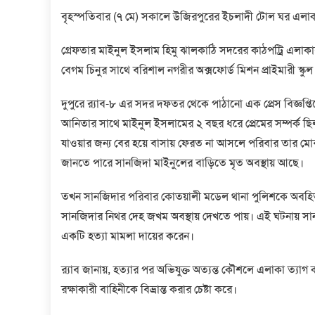
বৃহস্প‌তিবার (৭ মে) সকা‌লে উজিরপু‌রের ইচলাদী টোল ঘর এলাকা
গ্রেফতার মাইনুল ইসলাম হিমু ঝালকা‌ঠি সদ‌রের কাঠপ‌ট্রি এলাকা
বেগম চিনুর সা‌থে ব‌রিশাল নগরীর অক্স‌ফোর্ড মিশন প্রাইমারী স্ক
দুপু‌রে র‌্যাব-৮ এর সদর দফতর থে‌কে পাঠা‌নো এক প্রেস বিজ্ঞ‌প্
আনিতার সাথে মাইনুল ইসলামের ২ বছর ধরে প্রেমের সম্পর্ক ছি
যাওয়ার জন্য বের হয়ে বাসায় ফেরত না আসলে পরিবার তার মোবাই
জানতে পারে সান‌জিদা মাইনু‌লের বাড়িতে মৃত অবস্থায় আছে।
তখন সান‌জিদার পরিবার কোতয়ালী মডেল থানা পুলিশকে অবহিত কর
সান‌জিদার নিথর দেহ জখম অবস্থায় দেখতে পায়। এই ঘটনায় সা
একটি হত্যা মামলা দায়ের করেন।
র‌্যাব জানায়, হত‌্যার পর অভিযুক্ত অত্যন্ত কৌশলে এলাকা ত্য
রক্ষাকারী বাহিনীকে বিভ্রান্ত করার চেষ্টা করে।