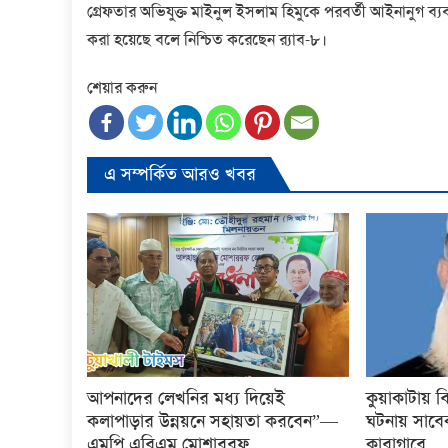
গ্রেফতার অভিযুক্ত মাইনুল ইসলাম হিমুকে পরবর্তী আইনানুগ ব্যবস
করা হয়ে‌ছে ব‌লে নি‌শ্চিত করে‌ছেন র‌্যাব-৮।
শেয়ার করুন
এ সম্পর্কিত আরও খবর
আপনাদের লেখনির মধ্য দিয়েই
কুয়াকাটায় 
কলাপাড়ার উন্নয়নে সহায়তা করবেন”—
ঘটনায় সাবে
এমপি এবিএম মোশাররফ
কারাগারে