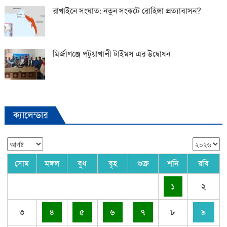
রাখাইনে সংঘাত: নতুন সংকটে রোহিঙ্গা প্রত্যাবাসন?
মির্জাগঞ্জে পটুয়াখালী টাইমস এর উদ্বোধন
ক্যালেন্ডার
সোম
মঙ্গল
বুধ
বৃহ
শুক্র
শনি
রবি
১
২
৩
৪
৫
৬
৭
৮
৯