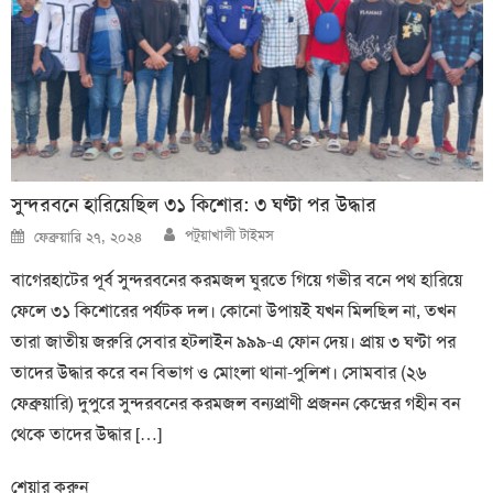
সুন্দরবনে হারিয়েছিল ৩১ কিশোর: ৩ ঘণ্টা পর উদ্ধার
Author
Posted
পটুয়াখালী টাইমস
ফেব্রুয়ারি ২৭, ২০২৪
on
বাগেরহাটের পূর্ব সুন্দরবনের করমজল ঘুরতে গিয়ে গভীর বনে পথ হারিয়ে
ফেলে ৩১ কিশোরের পর্যটক দল। কোনো উপায়ই যখন মিলছিল না, তখন
তারা জাতীয় জরুরি সেবার হটলাইন ৯৯৯-এ ফোন দেয়। প্রায় ৩ ঘণ্টা পর
তাদের উদ্ধার করে বন বিভাগ ও মোংলা থানা-পুলিশ। সোমবার (২৬
ফেব্রুয়ারি) দুপুরে সুন্দরবনের করমজল বন্যপ্রাণী প্রজনন কেন্দ্রের গহীন বন
থেকে তাদের উদ্ধার […]
শেয়ার করুন