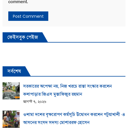
comment.
ফেইসবুক পেইজ
সর্বশেষ
সরকারের অপেক্ষা নয়, নিজ খরচে রাস্তা সংস্কার করলেন
কলাপাড়ার জিএস মুস্তাফিজুর রহমান
আগস্ট ৭, ২০২৬
ওলামা দলের বৃক্ষরোপণ কর্মসূচি উদ্বোধন করলেন পটুয়াখালী -৪
আসনের সংসদ সদস্য মোশাররফ হোসেন