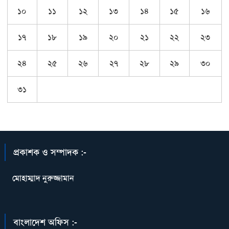
১০
১১
১২
১৩
১৪
১৫
১৬
১৭
১৮
১৯
২০
২১
২২
২৩
২৪
২৫
২৬
২৭
২৮
২৯
৩০
৩১
প্রকাশক ও সম্পাদক :-
মোহাম্মাদ নুরুজ্জামান
বাংলাদেশ অফিস :-