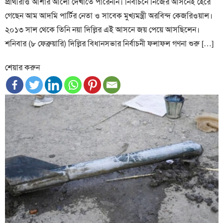
প্রার্থীরাও আশার আলো দেখাতে পারেননি। নির্বাচনে নিজের আসনেই হেরে
গেছেন আম আদমি পার্টির নেতা ও সাবেক মুখ্যমন্ত্রী অরবিন্দ কেজরিওয়াল।
২০১৩ সাল থেকে তিনি নয়া দিল্লির এই আসনে জয় পেয়ে আসছিলেন।
শনিবার (৮ ফেব্রুয়ারি) দিল্লির বিধানসভার নির্বাচনী ফলাফল গণনা শুরু […]
শেয়ার করুন