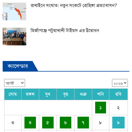
রাখাইনে সংঘাত: নতুন সংকটে রোহিঙ্গা প্রত্যাবাসন?
মির্জাগঞ্জে পটুয়াখালী টাইমস এর উদ্বোধন
ক্যালেন্ডার
সোম
মঙ্গল
বুধ
বৃহ
শুক্র
শনি
রবি
১
২
৩
৪
৫
৬
৭
৮
৯