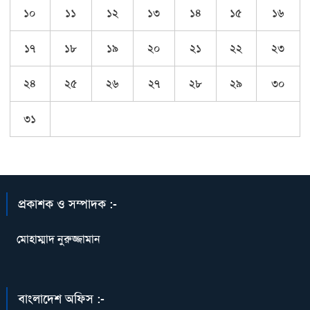
১০
১১
১২
১৩
১৪
১৫
১৬
১৭
১৮
১৯
২০
২১
২২
২৩
২৪
২৫
২৬
২৭
২৮
২৯
৩০
৩১
প্রকাশক ও সম্পাদক :-
মোহাম্মাদ নুরুজ্জামান
বাংলাদেশ অফিস :-