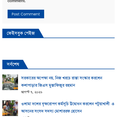
comment.
ফেইসবুক পেইজ
সর্বশেষ
সরকারের অপেক্ষা নয়, নিজ খরচে রাস্তা সংস্কার করলেন
কলাপাড়ার জিএস মুস্তাফিজুর রহমান
আগস্ট ৭, ২০২৬
ওলামা দলের বৃক্ষরোপণ কর্মসূচি উদ্বোধন করলেন পটুয়াখালী -৪
আসনের সংসদ সদস্য মোশাররফ হোসেন