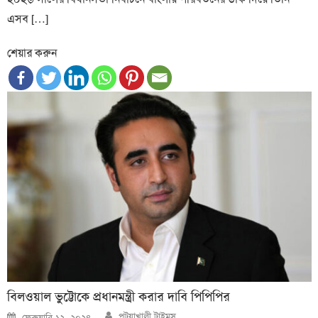
এসব […]
শেয়ার করুন
বিলওয়াল ভুট্টোকে প্রধানমন্ত্রী করার দাবি পিপিপির
Author
Posted
পটুয়াখালী টাইমস
ফেব্রুয়ারি ১২, ২০২৪