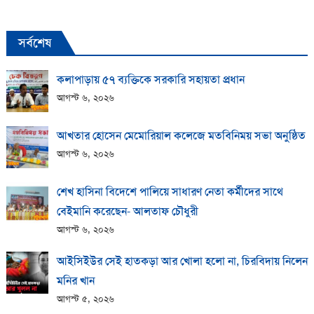
সর্বশেষ
কলাপাড়ায় ​৫৭ ব্যক্তিকে সরকারি সহায়তা প্রধান
আগস্ট ৬, ২০২৬
আখতার হোসেন মেমোরিয়াল কলেজে মতবিনিময় সভা অনুষ্ঠিত
আগস্ট ৬, ২০২৬
শেখ হাসিনা বিদেশে পালিয়ে সাধারণ নেতা কর্মীদের সাথে
বেইমানি করেছেন- আলতাফ চৌধুরী
আগস্ট ৬, ২০২৬
আইসিইউর সেই হাতকড়া আর খোলা হলো না, চিরবিদায় নিলেন
মনির খান
আগস্ট ৫, ২০২৬