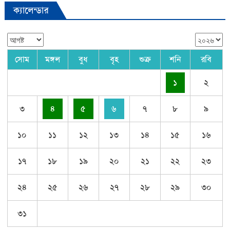
ক্যালেন্ডার
সোম
মঙ্গল
বুধ
বৃহ
শুক্র
শনি
রবি
১
২
৩
৪
৫
৬
৭
৮
৯
১০
১১
১২
১৩
১৪
১৫
১৬
১৭
১৮
১৯
২০
২১
২২
২৩
২৪
২৫
২৬
২৭
২৮
২৯
৩০
৩১