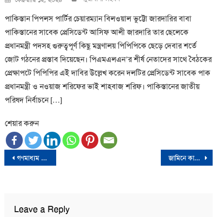
on
পাকিস্তান পিপলস পার্টির চেয়ারম্যান বিলওয়াল ভুট্টো জারদারির বাবা
পাকিস্তানের সাবেক প্রেসিডেন্ট আসিফ আলী জারদারি তার ছেলেকে
প্রধানমন্ত্রী পদসহ গুরুত্বপূর্ণ কিছু মন্ত্রণালয় পিপিপিকে ছেড়ে দেবার শর্তে
জোট গঠনের প্রস্তাব দিয়েছেন। পিএমএলএন’র শীর্ষ নেতাদের সাথে বৈঠকের
প্রেক্ষাপটে পিপিপির এই দাবির উল্লেখ করেন দলটির প্রেসিডেন্ট সাবেক পাক
প্রধানমন্ত্রী ও নওয়াজ শরিফের ভাই শাহবাজ শরিফ। পাকিস্তানের জাতীয়
পরিষদ নির্বাচনে […]
শেয়ার করুন
Post
গণমাধ্যম নিয়ন্ত্রণ করবে না সরকার-আইনমন্ত্রী
জামিনে কারামুক্ত হলেন সাবেক স্বরাষ্ট্রমন্ত্রী আলতাফ হোসেন চৌধুরী
navigation
Leave a Reply