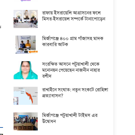
রাফায় ইসরায়েলি আগ্রাসনের ফলে
মিসর-ইসরায়েল সম্পর্কে টানাপোড়েন
ে
মির্জাগঞ্জে ৪০০ গ্রাম গাঁজাসহ মাদক
কারবারি আটক
সংরক্ষিত আসনে পটুয়াখালী থেকে
মনোনয়ন পেয়েছেন নাজনীন নাহার
রশীদ
রাখাইনে সংঘাত: নতুন সংকটে রোহিঙ্গা
প্রত্যাবাসন?
মির্জাগঞ্জে পটুয়াখালী টাইমস এর
উদ্বোধন