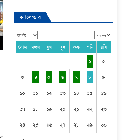
ক্যালেন্ডার
সোম
মঙ্গল
বুধ
বৃহ
শুক্র
শনি
রবি
১
২
৩
৪
৫
৬
৭
৮
৯
১০
১১
১২
১৩
১৪
১৫
১৬
১৭
১৮
১৯
২০
২১
২২
২৩
২৪
২৫
২৬
২৭
২৮
২৯
৩০
েশ