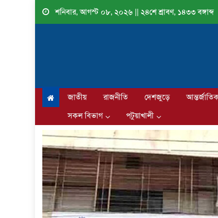
Skip
শনিবার, আগস্ট ০৮, ২০২৬ || ২৪শে শ্রাবণ, ১৪৩৩ বঙ্গাব্দ
to
content
জাতীয়
রাজনীতি
দেশজুড়ে
আন্তর্জাতি
সকল বিভাগ
পটুয়াখালী