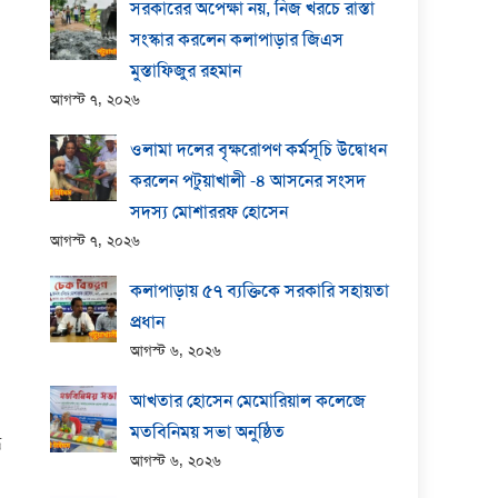
সরকারের অপেক্ষা নয়, নিজ খরচে রাস্তা
সংস্কার করলেন কলাপাড়ার জিএস
মুস্তাফিজুর রহমান
আগস্ট ৭, ২০২৬
ওলামা দলের বৃক্ষরোপণ কর্মসূচি উদ্বোধন
করলেন পটুয়াখালী -৪ আসনের সংসদ
সদস্য মোশাররফ হোসেন
আগস্ট ৭, ২০২৬
কলাপাড়ায় ​৫৭ ব্যক্তিকে সরকারি সহায়তা
প্রধান
আগস্ট ৬, ২০২৬
আখতার হোসেন মেমোরিয়াল কলেজে
মতবিনিময় সভা অনুষ্ঠিত
ে
আগস্ট ৬, ২০২৬