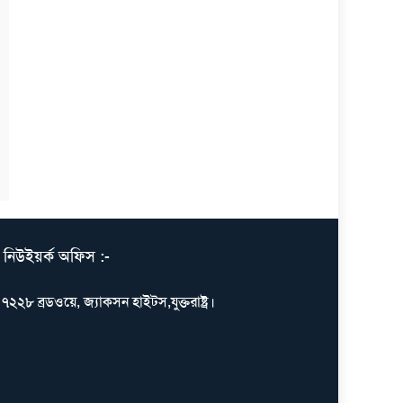
নিউইয়র্ক অফিস :-
৭২২৮ ব্রডওয়ে, জ্যাকসন হাইটস,যুক্তরাষ্ট্র।