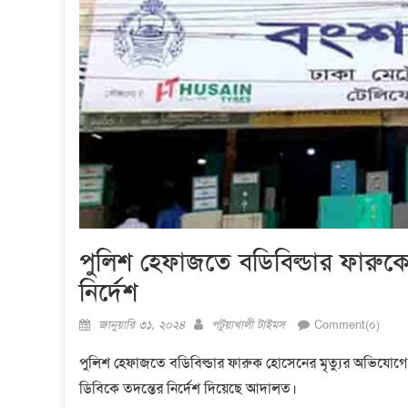
পুলিশ হেফাজতে বডিবিল্ডার ফারুকের
নির্দেশ
Posted
Author
জানুয়ারি ৩১, ২০২৪
পটুয়াখালী টাইমস
Comment(০)
on
পুলিশ হেফাজতে বডিবিল্ডার ফারুক হোসেনের মৃত্যুর অভিযোগে বংশ
ডিবিকে তদন্তের নির্দেশ দিয়েছে আদালত।