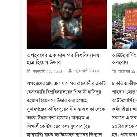
অপহরণের এক মাস পর বিশ্ববিদ্যালয়
আউটসোর্সিং
ছাত্র হিমেল উদ্ধার
অবরোধ
Author
Posted
Posted
পটুয়াখালী টাইমস
জানুয়ারি ২৫, ২০২৪
অক্টোবর ১৯
on
on
অপহরণের প্রায় এক মাস পর রাজধানীর একটি
চাকরি জাতীয
বেসরকারি বিশ্ববিদ্যালয়ের শিক্ষার্থী হাসিবুর
শাহবাগ মোড়
রহমান হিমেলকে উদ্ধার করা হয়েছে।
আউটসোর্সিং ক
সুনামগঞ্জের তাহিরপুরের সীমান্ত এলাকা থেকে
কর্মচারীরা। 
তাকে উদ্ধার করা হয়েছে। অপহৃত এ
সকালে এ অব
শিক্ষার্থীকে উদ্ধারের তথ্য বুধবার (২৪
১০টার দিকে ক
জানুয়ারি) রাতে জানিয়েছেন র‍্যাবের লিগ্যাল
হন। পরে যান 