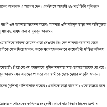
্জামানের আদালত এ আদেশ দেন। একইসঙ্গে আগামী ২৮ মার্চ ডিবি পুলিশকে
ার হ্যাপী এই মামলার আবেদন করেন। মামলায় ওসি মাইনুল ছাড়া অন্য অভিযুক্তরা
সালেহ, মাসুদ রানা ও বুলবুল আহমেদ।
 ৯টার দিকে ফারুক হোসেন খাজা দেওয়ান সিং লেন লালবাগের বাসা থেকে
ী হ্যাপীকে ফোন দিয়ে জানান, তাকে সন্দেহজনকভাবে কায়েতটুলী ফাঁড়ির কতিপয়
ুকের স্ত্রী। গিয়ে দেখেন, ফারুককে পুলিশ সদস্যরা মারধর করে আটকে রেখেছে।
লবুল আহমেদসহ অন্যদের পা ধরে তার স্বামীকে ছেড়ে দেয়ার আকুতি জানান।
াদের (পুলিশ) গালিগালাজ করেছে। এমনিতে ছাড়া যাবে না। ওকে ছাড়তে হলে
 মোহাম্মদ শোয়েবের ব্যক্তিগত দেহরক্ষী। আগে বডি বিল্ডার ছিলেন মিস্টার