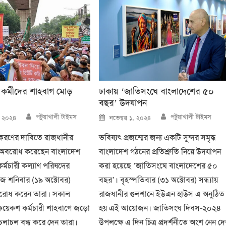
 কর্মীদের শাহবাগ মোড়
ঢাকায় ‘জাতিসংঘে বাংলাদেশের ৫০
বছর’ উদযাপন
Author
Author
Posted
পটুয়াখালী টাইমস
পটুয়াখালী টাইমস
, ২০২৪
নভেম্বর ১, ২০২৪
on
়করণের দাবিতে রাজধানীর
ভবিষ্যৎ প্রজন্মের জন্য একটি সুন্দর সমৃদ্ধ
 অবরোধ করেছেন বাংলাদেশ
বাংলাদেশ গঠনের প্রতিশ্রুতি নিয়ে উদযাপন
র্মচারী কল্যাণ পরিষদের
করা হয়েছে ’জাতিসংঘে বাংলাদেশের ৫০
আজ শনিবার (১৯ অক্টোবর)
বছর’। বৃহস্পতিবার (৩১ অক্টোবর) সন্ধ্যায়
রোধ করেন তারা। সকাল
রাজধানীর গুলশানে ইউএন হাউস এ অনুঠিত
য়েকশ কর্মচারী শাহবাগে জড়ো
হয় এই আয়োজন। জাতিসংঘ দিবস-২০২৪
চলাচল বন্ধ করে দেন তারা।
উপলক্ষে এ দিন চিত্র প্রদর্শনীতে অংশ নেন দ