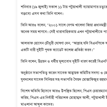
শনিবার (১৯ জুলাই) সকাল ১১ টায় পটুয়াখালী ব্যায়ামাগার চত
বক্তব্যে এসব কথা তিনি বলেন।
তিনি আরও বলেন, “২০০১ সালে বেগম খালেদা জিয়া প্রধানমন্ত্রী হ
অনেক সময় লাগবে। সেই ধারাবাহিকতায় এখন পটুয়াখালীতে পায়রা 
আলতাফ হোসেন চৌধুরী ঘোষণা দেন, “আল্লাহ যদি বিএনপিকে আব
একটি নারী দুইটি পৃথক ক্যাডেট কলেজ প্রতিষ্ঠা করব।”
তিনি বলেন, উন্নয়ন ও ধর্মীয় মূল্যবোধ দুইটি ধারণ করেই বি
অনুষ্ঠানে সভাপতিত্ব করেন সাবেক আহ্বায়ক কমিটির সদস্য ও
যুবদলের সাবেক সিনিয়র সহ-সভাপতি সৈয়দ মোস্তাফিজুর রহমা
বিশেষ অতিথি হিসেবে আরও উপস্থিত ছিলেন, পিএস চেয়ারম্যান
করিম, পিএস-এর নির্বাহী পরিচালক মোহাম্মদ আলী, পটুয়াখা
মাওলানা আব্দুল কাদের।