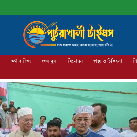
ক
অর্থ-বাণিজ্য
খেলাধুলা
বিনোদন
স্বাস্থ্য ও চিকিৎসা
শি