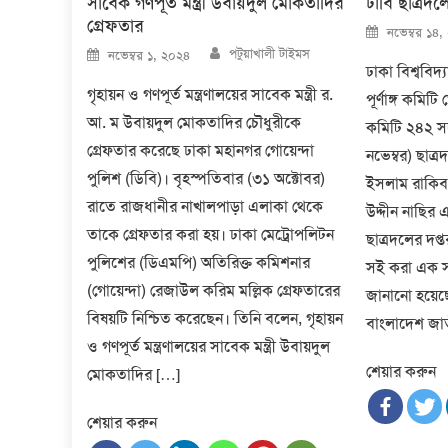
সাবেক গণপূর্ত মন্ত্রী উবায়দুল মোকতাদির
ঢাবি ছাত্রদলে
গ্রেফতার
Posted
নভেম্বর ১৪,
on
Author
Posted
পটুয়াখালী টাইমস
নভেম্বর ১, ২০২৪
on
ঢাকা বিশ্ববিদ্
গৃহায়ন ও গণপূর্ত মন্ত্রণালয়ের সাবেক মন্ত্রী র.
পূর্ণাঙ্গ কমিট
আ. ম উবায়দুল মোকতাদির চৌধুরীকে
কমিটি ২৪২ সদ
গ্রেফতার করেছে ঢাকা মহানগর গোয়েন্দা
নভেম্বর) ছাত্
পুলিশ (ডিবি)। বৃহস্পতিবার (৩১ অক্টোবর)
ইসলাম রাকিব
রাতে রাজধানীর নাখালপাড়া এলাকা থেকে
উদ্দীন নাছির
তাকে গ্রেফতার করা হয়। ঢাকা মেট্রোপলিটন
ছাত্রদলের দপ্
পুলিশের (ডিএমপি) অতিরিক্ত কমিশনার
সই করা এক সং
(গোয়েন্দা) রেজাউল করিম মল্লিক গ্রেফতারের
জানানো হয়েছে।
বিষয়টি নিশ্চিত করেছেন। তিনি বলেন, গৃহায়ন
বাংলাদেশ জাত
ও গণপূর্ত মন্ত্রণালয়ের সাবেক মন্ত্রী উবায়দুল
শেয়ার করুন
মোকতাদির […]
শেয়ার করুন