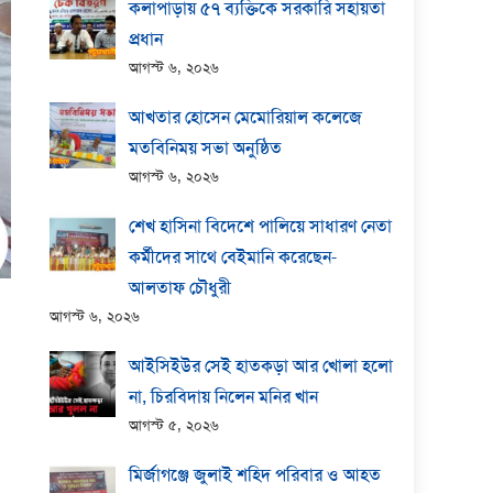
কলাপাড়ায় ​৫৭ ব্যক্তিকে সরকারি সহায়তা
প্রধান
আগস্ট ৬, ২০২৬
আখতার হোসেন মেমোরিয়াল কলেজে
মতবিনিময় সভা অনুষ্ঠিত
আগস্ট ৬, ২০২৬
শেখ হাসিনা বিদেশে পালিয়ে সাধারণ নেতা
কর্মীদের সাথে বেইমানি করেছেন-
আলতাফ চৌধুরী
আগস্ট ৬, ২০২৬
আইসিইউর সেই হাতকড়া আর খোলা হলো
না, চিরবিদায় নিলেন মনির খান
আগস্ট ৫, ২০২৬
মির্জাগঞ্জে জুলাই শহিদ পরিবার ও আহত