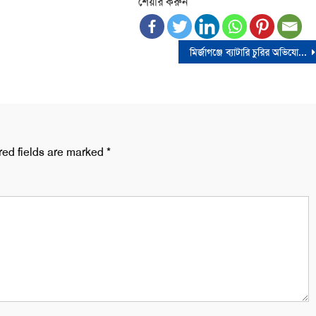
শেয়ার করুন
মির্জাগঞ্জে ব্যাটারি চুরির অভিযোগে যুবক গ্রেপ্তার
red fields are marked
*