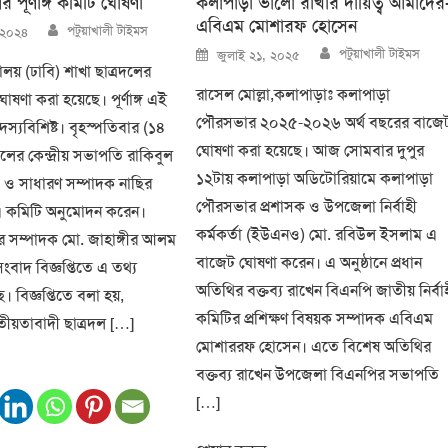
র পূর্ণাঙ্গ কমিটি ঘোষণা
কলাপাড়া ভালো রাখার দায়িত্ব আমাদের
এবিএম মোশারফ হোসেন
Author
পটুয়াখালী টাইমস
 ২০২৪
Author
Posted
পটুয়াখালী টাইমস
জুলাই ২১, ২০২৫
on
যালয় (ঢাবি) শাখা ছাত্রদলের
রাসেল মোল্লা,কলাপাড়াঃ কলাপাড়া
ি ঘোষণা করা হয়েছে। পূর্ণাঙ্গ এই
পৌরসভার ২০২৫-২০২৬ অর্থ বছরের বাজে
স্যবিশিষ্ট। বৃহস্পতিবার (১৪
ঘোষণা করা হয়েছে। আজ সোমবার দুপুর
রদলের কেন্দ্রীয় সভাপতি রাকিবুল
১২টায় কলাপাড়া অডিটোরিয়ামে কলাপাড়া
 ও সাধারণ সম্পাদক নাছির
পৌরসভার প্রশাসক ও উপজেলা নির্বাহী
 এ কমিটি অনুমোদন করেন।
কর্মকর্তা (ইউএনও) মো. রবিউল ইসলাম এ
তর সম্পাদক মো. জাহাঙ্গীর আলম
বাজেট ঘোষণা করেন। এ অনুষ্ঠানে প্রধান
বাদ বিজ্ঞপ্তিতে এ তথ্য
অতিথির বক্তব্য রাখেন বিএনপি জাতীয় নির্বা
 বিজ্ঞপ্তিতে বলা হয়,
কমিটির প্রশিক্ষণ বিষয়ক সম্পাদক এবিএম
ীয়তাবাদী ছাত্রদল […]
মোশাররফ হোসেন। এতে বিশেষ অতিথির
বক্তব্য রাখেন উপজেলা বিএনপির সভাপতি
[…]