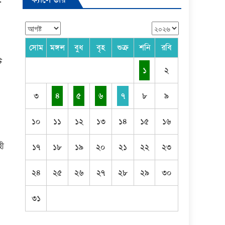
-
সোম
মঙ্গল
বুধ
বৃহ
শুক্র
শনি
রবি
ট
১
২
৩
৪
৫
৬
৭
৮
৯
১০
১১
১২
১৩
১৪
১৫
১৬
হী
১৭
১৮
১৯
২০
২১
২২
২৩
২৪
২৫
২৬
২৭
২৮
২৯
৩০
৩১