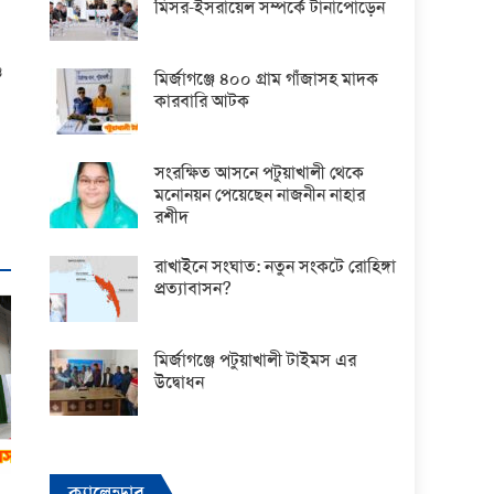
মিসর-ইসরায়েল সম্পর্কে টানাপোড়েন
ও
মির্জাগঞ্জে ৪০০ গ্রাম গাঁজাসহ মাদক
কারবারি আটক
সংরক্ষিত আসনে পটুয়াখালী থেকে
মনোনয়ন পেয়েছেন নাজনীন নাহার
রশীদ
রাখাইনে সংঘাত: নতুন সংকটে রোহিঙ্গা
প্রত্যাবাসন?
মির্জাগঞ্জে পটুয়াখালী টাইমস এর
উদ্বোধন
ক্যালেন্ডার