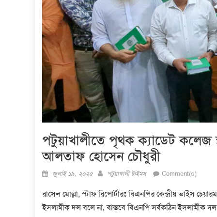
পটুয়াখালীতে পৃথক ক্যাডেট কলেজ স্থা
আলতাফ হোসেন চৌধুরী
Posted
Author
জুলাই ১৯, ২০২৫
পটুয়াখালী টাইমস
Comment(০)
on
রাসেল মোল্লা, স্টাফ রিপোর্টারঃ বিএনপির কেন্দ্রীয় ভাইস চেয়ার
ইসলামীক দল বলে না, বাস্তবে বিএনপি সর্বকঠিন ইসলামীক দল। ধ