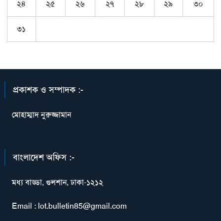
২৪
২৫
২৬
২৭
২৮
২৯
৩০
৩১
প্রকাশক ও সম্পাদক :-
মোহাম্মাদ নুরুজ্জামান
বাংলাদেশ অফিস :-
মধ্য বাড্ডা, গুলশান, ঢাকা-১২১২
Email : lot.bulletin85@gmail.com