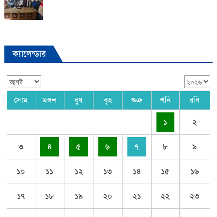
ক্যালেন্ডার
সোম
মঙ্গল
বুধ
বৃহ
শুক্র
শনি
রবি
১
২
৩
৪
৫
৬
৭
৮
৯
১০
১১
১২
১৩
১৪
১৫
১৬
১৭
১৮
১৯
২০
২১
২২
২৩