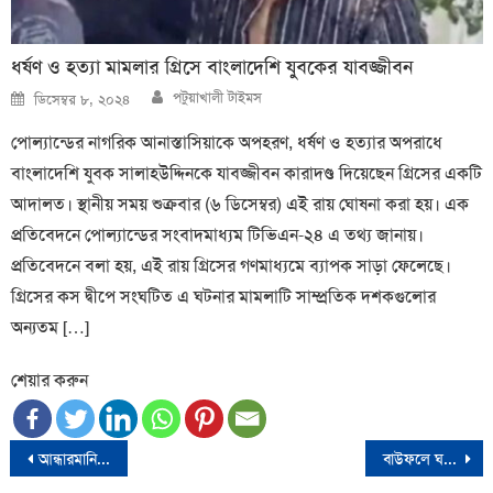
ধর্ষণ ও হত্যা মামলার গ্রিসে বাংলাদেশি যুবকের যাবজ্জীবন
Author
Posted
পটুয়াখালী টাইমস
ডিসেম্বর ৮, ২০২৪
on
পোল্যান্ডের নাগরিক আনাস্তাসিয়াকে অপহরণ, ধর্ষণ ও হত্যার অপরাধে
বাংলাদেশি যুবক সালাহউদ্দিনকে যাবজ্জীবন কারাদণ্ড দিয়েছেন গ্রিসের একটি
আদালত। স্থানীয় সময় শুক্রবার (৬ ডিসেম্বর) এই রায় ঘোষনা করা হয়। এক
প্রতিবেদনে পোল্যান্ডের সংবাদমাধ্যম টিভিএন-২৪ এ তথ্য জানায়।
প্রতিবেদনে বলা হয়, এই রায় গ্রিসের গণমাধ্যমে ব্যাপক সাড়া ফেলেছে।
গ্রিসের কস দ্বীপে সংঘটিত এ ঘটনার মামলাটি সাম্প্রতিক দশকগুলোর
অন্যতম […]
শেয়ার করুন
Post
আন্ধারমানিক নদীর তীরের ৩টি অবৈধ দোকান উচ্ছেদ করলো উপজেলা নির্বাহী কর্মকর্তা
বাউফলে ঘরের জানালা কেটে দুর্ধর্ষ ডাকাতি