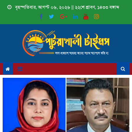
Skip
বৃহস্পতিবার, আগস্ট ০৬, ২০২৬ || ২২শে শ্রাবণ, ১৪৩৩ বঙ্গাব্দ
to
content