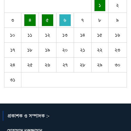
১
২
৩
৪
৫
৬
৭
৮
৯
১০
১১
১২
১৩
১৪
১৫
১৬
১৭
১৮
১৯
২০
২১
২২
২৩
২৪
২৫
২৬
২৭
২৮
২৯
৩০
৩১
প্রকাশক ও সম্পাদক :-
মোহাম্মাদ নুরুজ্জামান