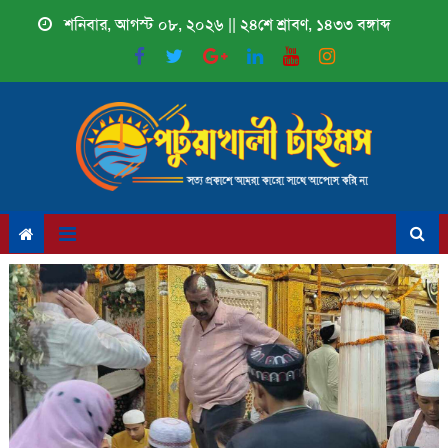
Skip
শনিবার, আগস্ট ০৮, ২০২৬ || ২৪শে শ্রাবণ, ১৪৩৩ বঙ্গাব্দ
to
content