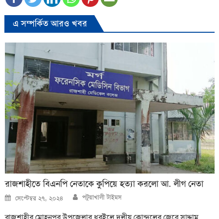
এ সম্পর্কিত আরও খবর
রাজশাহীতে বিএনপি নেতাকে কুপিয়ে হত্যা করলো আ. লীগ নেতা
Author
Posted
পটুয়াখালী টাইমস
সেপ্টেম্বর ২৭, ২০২৪
on
রাজশাহীর মোহনপুর উপজেলার ধুরইলে দলীয় কোন্দ্বলের জেরে সাদ্দাম