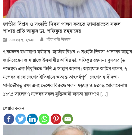
জাতীয় বিপ্লব ও সংহতি দিবস পালন করতে জামায়াতের সকল
শাখার প্রতি আহ্বান ডা. শফিকুর রহমানের
Author
Posted
পটুয়াখালী টাইমস
নভেম্বর ৭, ২০২৪
on
৭ নভেম্বর যথাযোগ্য মর্যাদায় ‘জাতীয় বিপ্লব ও সংহতি দিবস’ পালনের আহ্বান
জানিয়েছেন জামায়াতে ইসলামীর আমির ডা. শফিকুর রহমান। বুধবার (৬
নভেম্বর) এক বিবৃতিতে তিনি এ আহ্বান জানান। জামায়াত আমির বলেন, ৭
নভেম্বর বাংলাদেশের ইতিহাসে অত্যন্ত তাৎপর্যপূর্ণ। দেশের স্বাধীনতা-
সার্বভৌমত্ব রক্ষা এবং দেশের বিরুদ্ধে সকল ষড়যন্ত্র ও চক্রান্ত মোকাবেলায়
১৯৭৫ সালের ৭ নভেম্বর সকল মুক্তিকামী জনতা রাজপথে […]
শেয়ার করুন