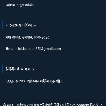
মোহাম্মাদ নুরুজ্জামান
বাংলাদেশ অফিস :-
মধ্য বাড্ডা, গুলশান, ঢাকা-১২১২
Email : lot.bulletin85@gmail.com
নিউইয়র্ক অফিস :-
৭২২৮ ব্রডওয়ে, জ্যাকসন হাইটস,যুক্তরাষ্ট্র।
© ২০২৪ সর্বস্বত্ব সংরক্ষিত পটুয়াখালী টাইমস
|
Development By
Nur-