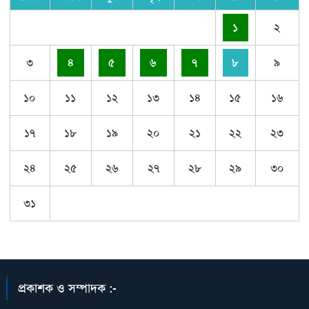
১
২
৩
৪
৫
৬
৭
৮
৯
১০
১১
১২
১৩
১৪
১৫
১৬
১৭
১৮
১৯
২০
২১
২২
২৩
২৪
২৫
২৬
২৭
২৮
২৯
৩০
৩১
প্রকাশক ও সম্পাদক :-