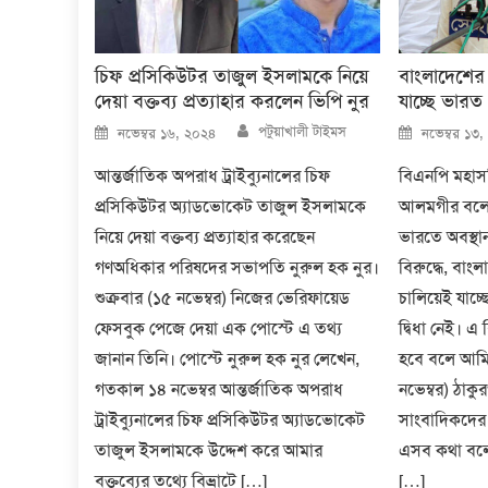
চিফ প্রসিকিউটর তাজুল ইসলামকে নিয়ে
বাংলাদেশের ব
দেয়া বক্তব্য প্রত্যাহার করলেন ভিপি নুর
যাচ্ছে ভারত 
Author
Posted
Posted
পটুয়াখালী টাইমস
নভেম্বর ১৬, ২০২৪
নভেম্বর ১৩
on
on
আন্তর্জাতিক অপরাধ ট্রাইব্যুনালের চিফ
বিএনপি মহাস
প্রসিকিউটর অ্যাডভোকেট তাজুল ইসলামকে
আলমগীর বলেছ
নিয়ে দেয়া বক্তব্য প্রত্যাহার করেছেন
ভারতে অবস্থ
গণঅধিকার পরিষদের সভাপতি নুরুল হক নুর।
বিরুদ্ধে, বাংল
শুক্রবার (১৫ নভেম্বর) নিজের ভেরিফায়েড
চালিয়েই যা
ফেসবুক পেজে দেয়া এক পোস্টে এ তথ্য
দ্বিধা নেই। 
জানান তিনি। পোস্টে নুরুল হক নুর লেখেন,
হবে বলে আমি
গতকাল ১৪ নভেম্বর আন্তর্জাতিক অপরাধ
নভেম্বর) ঠাক
ট্রাইব্যুনালের চিফ প্রসিকিউটর অ্যাডভোকেট
সাংবাদিকদের 
তাজুল ইসলামকে উদ্দেশ করে আমার
এসব কথা বলে
বক্তব্যের তথ্যে বিভ্রাটে […]
[…]