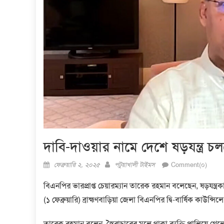
দাবি-দাওয়ার নামে দেশে ষড়যন্ত্র 
Posted
Author
ফেব্রুয়ারি ২, ২০২৫
পটুয়াখালী টাইমস
Comment(০)
on
বিএনপির ভারপ্রাপ্ত চেয়ারম্যান তারেক রহমান বলেছেন, ষড়যন্ত্র
(১ ফেব্রুয়ারি) ব্রাহ্মণবাড়িয়া জেলা বিএনপির দ্বি-বার্ষিক কাউন্সিল
তারেক রহমান বলেন, স্বৈরাচারের মূলে থাকা ব্যক্তি পালিয়ে গেল