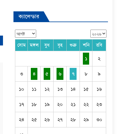
ক্যালেন্ডার
সোম
মঙ্গল
বুধ
বৃহ
শুক্র
শনি
রবি
১
২
৩
৪
৫
৬
৭
৮
৯
১০
১১
১২
১৩
১৪
১৫
১৬
১৭
১৮
১৯
২০
২১
২২
২৩
২৪
২৫
২৬
২৭
২৮
২৯
৩০