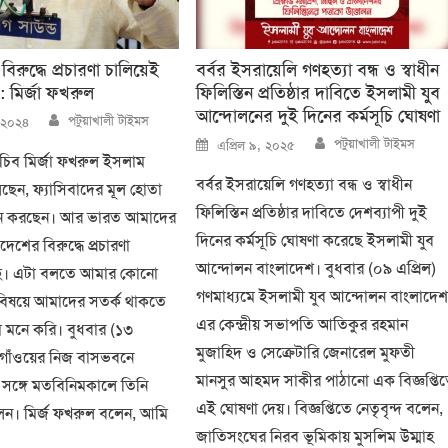
িরুদ্ধে প্রচারণা চালিয়েই
বর্বর ইসরায়েলি গণহত্যা বন্ধ ও স্বাধীন
: মির্জা ফখরুল
ফিলিস্তিন প্রতিষ্ঠার দাবিতে ইসলামী যুব
আন্দোলনের দুই দিনের কর্মসূচি ঘোষণা
Author
পটুয়াখালী টাইমস
, ২০২৪
Author
Posted
পটুয়াখালী টাইমস
এপ্রিল ৯, ২০২৫
on
চিব মির্জা ফখরুল ইসলাম
বর্বর ইসরায়েলি গণহত্যা বন্ধ ও স্বাধীন
েন, ফ্যাসিবাদের মূল হোতা
ফিলিস্তিন প্রতিষ্ঠার দাবিতে দেশব্যাপী দুই
ান করছেন। আর ভারত আমাদের
দিনের কর্মসূচি ঘোষণা করেছে ইসলামী যুব
াদেশের বিরুদ্ধে প্রচারণা
আন্দোলন বাংলাদেশ। বুধবার (০৯ এপ্রিল)
চ্ছে। এটা বলতে আমার কোনো
গণমাধ্যমে ইসলামী যুব আন্দোলন বাংলাদে
এ বিষয়ে আমাদের সতর্ক থাকতে
এর কেন্দ্রীয় সভাপতি আতিকুর রহমান
 মনে করি। বুধবার (১৩
মুজাহিদ ও সেক্রেটারি জেনারেল মুফতী
ুরগাঁওয়ের নিজ বাসভবনে
মানসুর আহমদ সাকীর পাঠানো এক বিজ্ঞপ্তি
সঙ্গে মতবিনিমকালে তিনি
এই ঘোষণা দেয়। বিজ্ঞপ্তিতে নেতৃবৃন্দ বলেন,
ন। মির্জ ফখরুল বলেন, আমি
জাতিসংঘের নিরব ভূমিকায় মুসলিম উম্মাহ