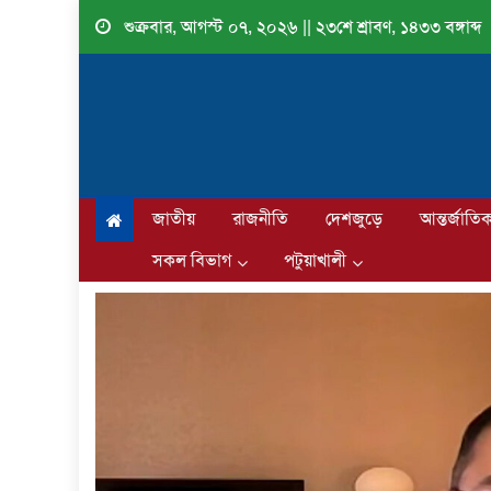
Skip
শুক্রবার, আগস্ট ০৭, ২০২৬ || ২৩শে শ্রাবণ, ১৪৩৩ বঙ্গাব্দ
to
content
জাতীয়
রাজনীতি
দেশজুড়ে
আন্তর্জাতি
সকল বিভাগ
পটুয়াখালী