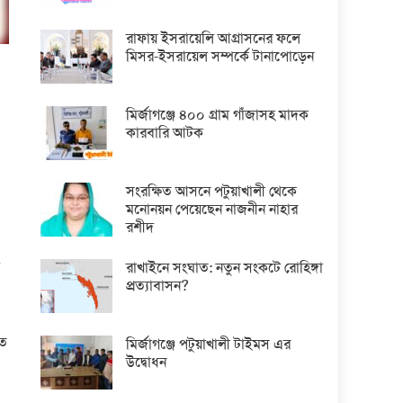
রাফায় ইসরায়েলি আগ্রাসনের ফলে
মিসর-ইসরায়েল সম্পর্কে টানাপোড়েন
মির্জাগঞ্জে ৪০০ গ্রাম গাঁজাসহ মাদক
কারবারি আটক
সংরক্ষিত আসনে পটুয়াখালী থেকে
মনোনয়ন পেয়েছেন নাজনীন নাহার
রশীদ
শ
রাখাইনে সংঘাত: নতুন সংকটে রোহিঙ্গা
প্রত্যাবাসন?
তে
মির্জাগঞ্জে পটুয়াখালী টাইমস এর
উদ্বোধন