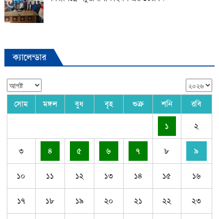
ক্যালেন্ডার
সোম
মঙ্গল
বুধ
বৃহ
শুক্র
শনি
রবি
১
২
৩
৪
৫
৬
৭
৮
৯
১০
১১
১২
১৩
১৪
১৫
১৬
১৭
১৮
১৯
২০
২১
২২
২৩