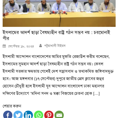
ইসলামের আদর্শ ছাড়া বৈষম্যহীন রাষ্ট্র গঠন সম্ভব নয় : চরমোনাই
পীর
Author
Posted
পটুয়াখালী টাইমস
সেপ্টেম্বর ১৮, ২০২৪
on
ইসলামী আন্দোলন বাংলাদেশের আমির মুফতি রেজাউল করীম বলেছেন,
ইসলামের সুমহান আদর্শ ছাড়া বৈষম্যহীন রাষ্ট্র গঠন সম্ভব নয়। কেবল
ইসলামী সরকার ক্ষমতায় গেলেই দেশ সন্ত্রাসবাদ ও তথাকথিত জঙ্গিবাদমুক্ত
হবে। আজ মঙ্গলবার (১৭ সেপ্টেম্বর) দুপুরে জাতীয় প্রেস ক্লাবের জহুর
হোসেন চৌধুরী হলে ইসলামী যুব আন্দোলন বাংলাদেশ ঢাকা মহানগর
দক্ষিণের উদ্যোগে ‘মদিনা সনদ ও মক্কা বিজয়ের চেতনা হোক […]
শেয়ার করুন