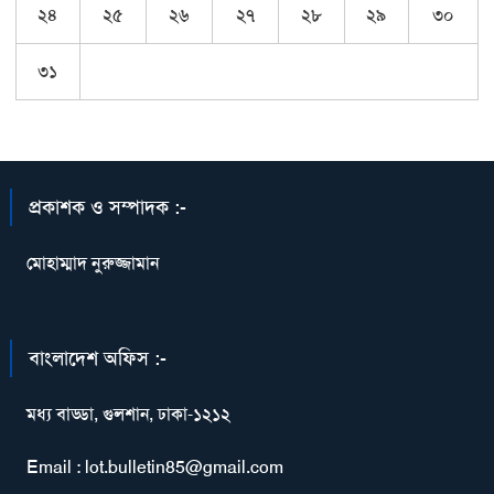
২৪
২৫
২৬
২৭
২৮
২৯
৩০
৩১
প্রকাশক ও সম্পাদক :-
মোহাম্মাদ নুরুজ্জামান
বাংলাদেশ অফিস :-
মধ্য বাড্ডা, গুলশান, ঢাকা-১২১২
Email : lot.bulletin85@gmail.com