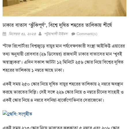
ঢাকার বাতাস ‘ঝুঁকিপূর্ণ’, বিশ্বে দূষিত শহরের তালিকায় শীর্ষে
Posted
Author
ডিসেম্বর ৩১, ২০২৩
পটুয়াখালী টাইমস
Comment(০)
on
স্টাফ রিপোর্টারঃ বিশ্বজুড়ে বায়ুর মান পর্যবেক্ষণকারী সংস্থা আইকিউ এয়ারের
তথ্য অনুযায়ী রোববার (২৯ ডিসেম্বর) রাজধানী ঢাকার বাতাসের মান ‘খুবই
অস্বাস্থ্যকর’। এদিন সকাল আটটা ১২ মিনিটে ২৫৬ স্কোর নিয়ে বিশ্বের দূষিত
শহরের তালিকায় ১ নম্বরে আছে ঢাকা।
একই সময় ২৫০ স্কোর নিয়ে দূষিত বায়ুর শহরের তালিকায় ২ নম্বরে অবস্থান
করছে ভারতের দিল্লি। সেই সঙ্গে ২২৯ স্কোর নিয়ে ৩ নম্বরে চীনের সাংহাই ও
একই স্কোর নিয়ে ৪ নম্বরে বসনিয়া-হার্জেগোভিনার সেরাজেভো।
ছবি: সংগৃহীত
একই সময় ২১৩ স্কোর নিয়ে ভারতের কলকাতা ৫ নম্বরে এবং ২০৮ স্কোর