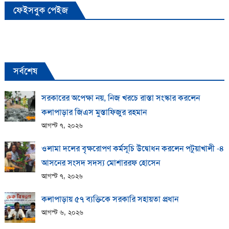
ফেইসবুক পেইজ
সর্বশেষ
সরকারের অপেক্ষা নয়, নিজ খরচে রাস্তা সংস্কার করলেন
কলাপাড়ার জিএস মুস্তাফিজুর রহমান
আগস্ট ৭, ২০২৬
ওলামা দলের বৃক্ষরোপণ কর্মসূচি উদ্বোধন করলেন পটুয়াখালী -৪
আসনের সংসদ সদস্য মোশাররফ হোসেন
আগস্ট ৭, ২০২৬
কলাপাড়ায় ​৫৭ ব্যক্তিকে সরকারি সহায়তা প্রধান
আগস্ট ৬, ২০২৬