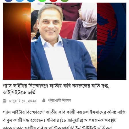
গ্যাস লাইটার বিস্ফোরণে জাতীয় কবি নজরুলের নাতি দগ্ধ,
আইসিইউতে ভর্তি
Author
Posted
পটুয়াখালী টাইমস
জানুয়ারি ১৯, ২০২৫
on
গ্যাস লাইটার বিস্ফোরণে’ জাতীয় কবি কাজী নজরুল ইসলামের কনিষ্ঠ নাতি
বাবুল কাজী দগ্ধ হয়েছেন। শনিবার (১৮ জানুয়ারি) আশঙ্কজনক অবস্থায়
তাকে ঢাকার জাতীয় বার্ন ও প্লাস্টিক সার্জারি ইনস্টিটিউটে ভর্তি করা