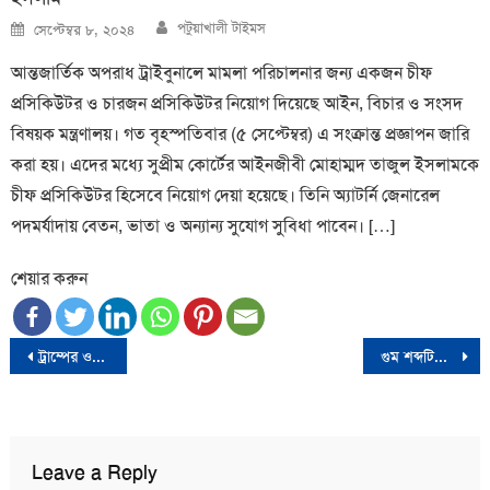
Author
Posted
পটুয়াখালী টাইমস
সেপ্টেম্বর ৮, ২০২৪
on
আন্তজার্তিক অপরাধ ট্রাইবুনালে মামলা পরিচালনার জন্য একজন চীফ
প্রসিকিউটর ও চারজন প্রসিকিউটর নিয়োগ দিয়েছে আইন, বিচার ও সংসদ
বিষয়ক মন্ত্রণালয়। গত বৃহস্পতিবার (৫ সেপ্টেম্বর) এ সংক্রান্ত প্রজ্ঞাপন জারি
করা হয়। এদের মধ্যে সুপ্রীম কোর্টের আইনজীবী মোহাম্মদ তাজুল ইসলামকে
চীফ প্রসিকিউটর হিসেবে নিয়োগ দেয়া হয়েছে। তিনি অ্যাটর্নি জেনারেল
পদমর্যাদায় বেতন, ভাতা ও অন্যান্য সুযোগ সুবিধা পাবেন। […]
শেয়ার করুন
Post
ট্রাম্পের ওপর হামলার ঘটনায় বিদেশি কোনো পক্ষের সম্পৃক্ততা পায়নি এফবিআই
গুম শব্দটিকে চিরদিনের মতো বিদায় করতে হবে: পরিবেশ উপদেষ্টা
navigation
Leave a Reply