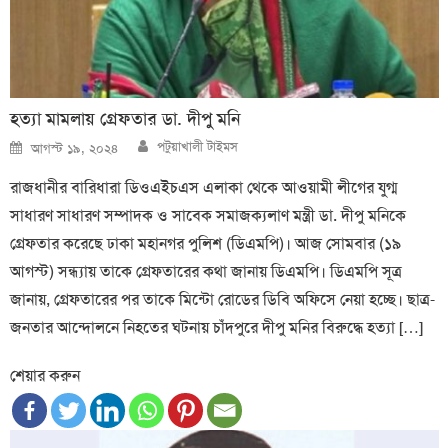
হত্যা মামলায় গ্রেফতার ডা. দীপু মনি
Author
Posted
পটুয়াখালী টাইমস
আগস্ট ১৯, ২০২৪
on
রাজধানীর বারিধারা ডিওএইচএস এলাকা থেকে আওয়ামী লীগের যুগ্ম
সাধারণ সাধারণ সম্পাদক ও সাবেক সমাজক্যলাণ মন্ত্রী ডা. দীপু মনিকে
গ্রেফতার করেছে ঢাকা মহানগর পুলিশ (ডিএমপি)। আজ সোমবার (১৯
আগস্ট) সন্ধ্যায় তাকে গ্রেফতারের কথা জানায় ডিএমপি। ডিএমপি সূত্র
জানায়, গ্রেফতারের পর তাকে মিন্টো রোডের ডিবি অফিসে নেয়া হচ্ছে। ছাত্র-
জনতার আন্দোলনে নিহতের ঘটনায় চাঁদপুরে দীপু মনির বিরুদ্ধে হত্যা […]
শেয়ার করুন