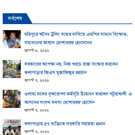
সর্বশেষ
মহিপুরে অবৈধ ট্রলিং বন্ধের দাবিতে এমপির সামনে বিক্ষোভ,
সমাধানের আশ্বাস মোশাররফ হোসেনের
আগস্ট ৯, ২০২৬
সরকারের অপেক্ষা নয়, নিজ খরচে রাস্তা সংস্কার করলেন
কলাপাড়ার জিএস মুস্তাফিজুর রহমান
আগস্ট ৭, ২০২৬
ওলামা দলের বৃক্ষরোপণ কর্মসূচি উদ্বোধন করলেন পটুয়াখালী -৪
আসনের সংসদ সদস্য মোশাররফ হোসেন
আগস্ট ৭, ২০২৬
কলাপাড়ায় ​৫৭ ব্যক্তিকে সরকারি সহায়তা প্রধান
আগস্ট ৬, ২০২৬