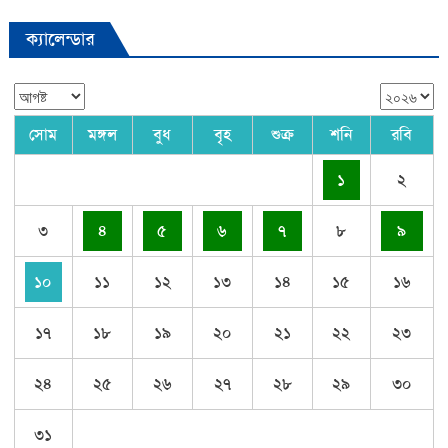
ক্যালেন্ডার
সোম
মঙ্গল
বুধ
বৃহ
শুক্র
শনি
রবি
১
২
৩
৪
৫
৬
৭
৮
৯
১০
১১
১২
১৩
১৪
১৫
১৬
১৭
১৮
১৯
২০
২১
২২
২৩
২৪
২৫
২৬
২৭
২৮
২৯
৩০
৩১