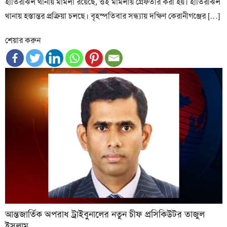
হাতিরঝিল থানায় মামলা রয়েছে, ওই মামলায় গ্রেফতার করা হয়। হাতিরঝিল
থানায় হস্তান্তর প্রক্রিয়া চলছে। বৃহস্পতিবার সন্ধ্যায় দক্ষিণ কেরানীগঞ্জের […]
শেয়ার করুন
আন্তজার্তিক অপরাধ ট্রাইবুনালের নতুন চীফ প্রসিকিউটর তাজুল
ইসলাম