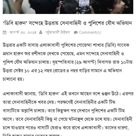
‘ডিবি হারুন’ সন্দেহে উত্তরায় সেনাবাহিনী ও পুলিশের যৌথ অভিযান
Posted
Author
আগস্ট ৩০, ২০২৪
পটুয়াখালী টাইমস
Comment(০)
on
উত্তরার একটি বাসায় এলাকাবাসী পুলিশের গোয়েন্দা শাখার (ডিবি) সাবেক
প্রধান হারুন অর রশীদকে দেখতে পেয়েছে, এমন সন্দেহে সেনাবাহিনী ও
পুলিশ যৌথ অভিযান চালায়। বৃহস্পতিবার (২৯ আগস্ট) দিবাগত রাত ১০টায়
উত্তরা সেক্টর ১০ এর ১২ নম্বর রোডের ৪ নম্বর বাড়ির সামনে এ অভিযান
চালানো হয়।
এলাকাবাসী জানায়, ‘ডিবি হারুন’ এই ভবনে আছেন বলে গুঞ্জন উঠে। এরপর
তারা সেনাবাহিনীকে খবর দেয়। পরক্ষণেই সেনাবাহিনীর একটি টিম
বাসাটিতে তল্লাশি চালায়। তার কিছুক্ষণ পর সেখানে পুলিশের একটি টিম
আসে। তবে সেনাবাহিনী কিছু না পেয়ে ঘটনাস্থল থেকে চলে যায়। সেনাবাহিনী
চলে যাওয়ার পরেও বাসাটি ঘেরাও করে রাখে এলাকাবাসী। তাদের ধারণা,