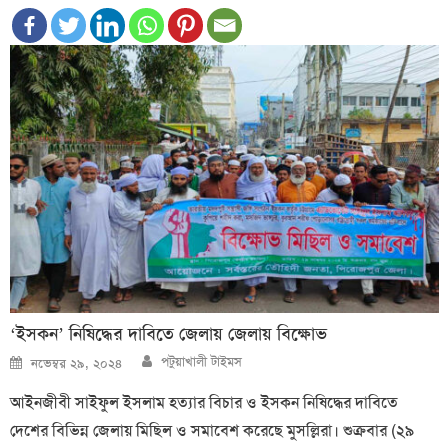
‘ইসকন’ নিষিদ্ধের দাবিতে জেলায় জেলায় বিক্ষোভ
Author
Posted
পটুয়াখালী টাইমস
নভেম্বর ২৯, ২০২৪
on
আইনজীবী সাইফুল ইসলাম হত্যার বিচার ও ইসকন নিষিদ্ধের দাবিতে
দেশের বিভিন্ন জেলায় মিছিল ও সমাবেশ করেছে মুসল্লিরা। শুক্রবার (২৯