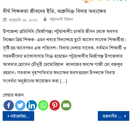
দীর্ঘ শিক্ষকতা জীবনের ইতি, অশ্রুসিক্ত বিদায় অধ্যক্ষের
Author
Posted
পটুয়াখালী টাইমস
জানুয়ারি ২৯, ২০২৬
on
উপজেলা প্রতিনিধি (মির্জাগঞ্জ) পটুয়াখালীঃ চাকরি জীবন থেকে অবসর
নিচ্ছেন প্রিয় শিক্ষক- এমন খবরে বিদ্যালয়ে ছুটে আসেন সাবেক শিক্ষার্থীরা।
সৃষ্টি হয় আবেগঘন এক পরিবেশ। বিদায় বেলায় সাবেক, বর্তমান শিক্ষার্থী ও
সহকর্মীদের ভালোবাসায় সিক্ত হয়েছেন পটুয়াখালীর মির্জাগঞ্জ উপজেলার
আখতার হোসেন চৌধুরী মেমোরিয়াল কলেজের অধ্যক্ষ গাজী মো.বজলুর
রহমান। গতকাল বৃহস্পতিবার অধ্যক্ষের অবসরগ্রহণ উপলক্ষে বিদায়
সংবর্ধনা অনুষ্ঠানের আয়োজন করা […]
শেয়ার করুন
Post
নাইজেরিয়ায় রাজাকে গুলি করে হত্যা, রানিকে অপহরণ
রাজধানীর মিরপুরের প্যারিস খালে অবৈধ দখল দখল উচ্ছেদ ও পরিচ্ছন্নতা অভিযান শুরু
navigation