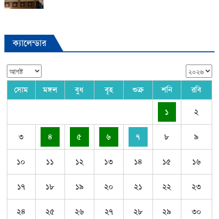
ক্যালেন্ডার
সোম
মঙ্গল
বুধ
বৃহ
শুক্র
শনি
রবি
১
২
৩
৪
৫
৬
৭
৮
৯
১০
১১
১২
১৩
১৪
১৫
১৬
১৭
১৮
১৯
২০
২১
২২
২৩
২৪
২৫
২৬
২৭
২৮
২৯
৩০