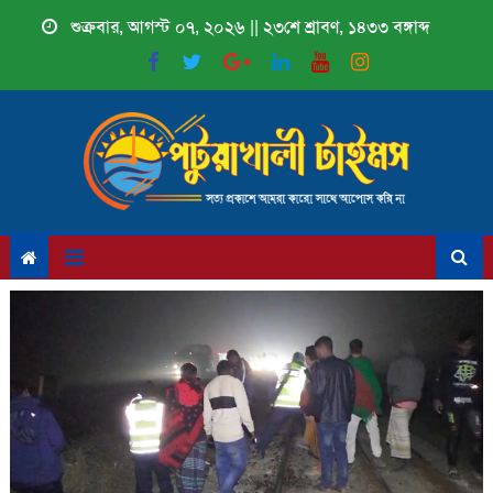
Skip
শুক্রবার, আগস্ট ০৭, ২০২৬ || ২৩শে শ্রাবণ, ১৪৩৩ বঙ্গাব্দ
to
content