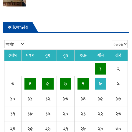
ক্যালেন্ডার
সোম
মঙ্গল
বুধ
বৃহ
শুক্র
শনি
রবি
১
২
৩
৪
৫
৬
৭
৮
৯
১০
১১
১২
১৩
১৪
১৫
১৬
১৭
১৮
১৯
২০
২১
২২
২৩
২৪
২৫
২৬
২৭
২৮
২৯
৩০