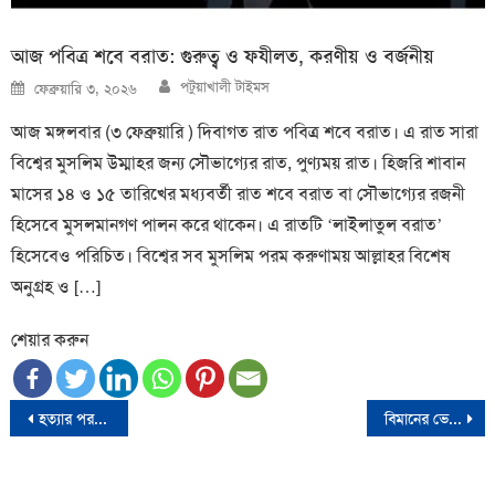
আজ পবিত্র শবে বরাত: গুরুত্ব ও ফযীলত, করণীয় ও বর্জনীয়
Author
Posted
পটুয়াখালী টাইমস
ফেব্রুয়ারি ৩, ২০২৬
on
আজ মঙ্গলবার (৩ ফেব্রুয়ারি ) দিবাগত রাত পবিত্র শবে বরাত। এ রাত সারা
বিশ্বের মুসলিম উম্মাহর জন্য সৌভাগ্যের রাত, পুণ্যময় রাত। হিজরি শাবান
মাসের ১৪ ও ১৫ তারিখের মধ্যবর্তী রাত শবে বরাত বা সৌভাগ্যের রজনী
হিসেবে মুসলমানগণ পালন করে থাকেন। এ রাতটি ‘লাইলাতুল বরাত’
হিসেবেও পরিচিত। বিশ্বের সব মুসলিম পরম করুণাময় আল্লাহর বিশেষ
অনুগ্রহ ও […]
শেয়ার করুন
Post
হত্যার পর আগুনে পুড়িয়ে দেয়ার ঘটনায় অভিযুক্ত সাবেক অতিরিক্ত পুলিশ সুপার আটক
বিমানের ভেতর থেকে নাটকীয়ভাবে আটক বিতর্কিত এমপি বদির ক্যাশিয়ার
navigation