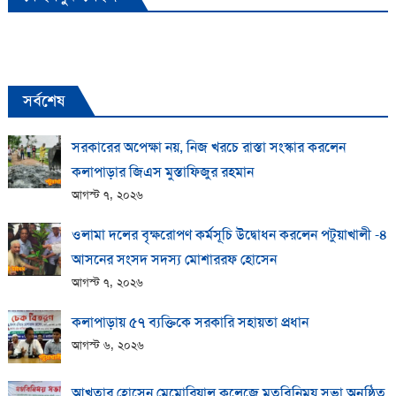
সর্বশেষ
সরকারের অপেক্ষা নয়, নিজ খরচে রাস্তা সংস্কার করলেন
কলাপাড়ার জিএস মুস্তাফিজুর রহমান
আগস্ট ৭, ২০২৬
ওলামা দলের বৃক্ষরোপণ কর্মসূচি উদ্বোধন করলেন পটুয়াখালী -৪
আসনের সংসদ সদস্য মোশাররফ হোসেন
আগস্ট ৭, ২০২৬
কলাপাড়ায় ​৫৭ ব্যক্তিকে সরকারি সহায়তা প্রধান
আগস্ট ৬, ২০২৬
আখতার হোসেন মেমোরিয়াল কলেজে মতবিনিময় সভা অনুষ্ঠিত