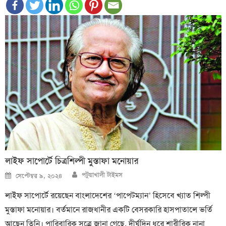
লাইফ সাপোর্টে চিত্রশিল্পী মুস্তাফা মনোয়ার
Author
Posted
পটুয়াখালী টাইমস
সেপ্টেম্বর ৯, ২০২৪
on
লাইফ সাপোর্টে রয়েছেন বাংলাদেশের ‘পাপেটম্যান’ হিসেবে খ্যাত শিল্পী
মুস্তাফা মনোয়ার। বর্তমানে রাজধানীর একটি বেসরকারি হাসপাতালে ভর্তি
আছেন তিনি। পারিবারিক সূত্রে জানা গেছে, দীর্ঘদিন ধরে শারীরিক নানা