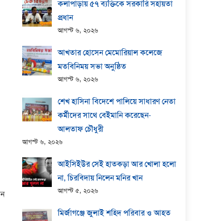
কলাপাড়ায় ​৫৭ ব্যক্তিকে সরকারি সহায়তা
প্রধান
আগস্ট ৬, ২০২৬
আখতার হোসেন মেমোরিয়াল কলেজে
মতবিনিময় সভা অনুষ্ঠিত
আগস্ট ৬, ২০২৬
শেখ হাসিনা বিদেশে পালিয়ে সাধারণ নেতা
কর্মীদের সাথে বেইমানি করেছেন-
আলতাফ চৌধুরী
আগস্ট ৬, ২০২৬
আইসিইউর সেই হাতকড়া আর খোলা হলো
না, চিরবিদায় নিলেন মনির খান
আগস্ট ৫, ২০২৬
লন
মির্জাগঞ্জে জুলাই শহিদ পরিবার ও আহত