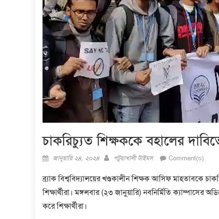
চাকরিচ্যুত শিক্ষককে বহালের দাবিতে 
Posted
Author
জানুয়ারি ২৪, ২০২৪
পটুয়াখালী টাইমস
Comment(০)
on
ব্র্যাক বিশ্ববিদ্যালয়ের খণ্ডকালীন শিক্ষক আসিফ মাহতাবকে চাক
শিক্ষার্থীরা। মঙ্গলবার (২৩ জানুয়ারি) নবনির্মিতি ক্যাম্পাসের 
করে শিক্ষার্থীরা।