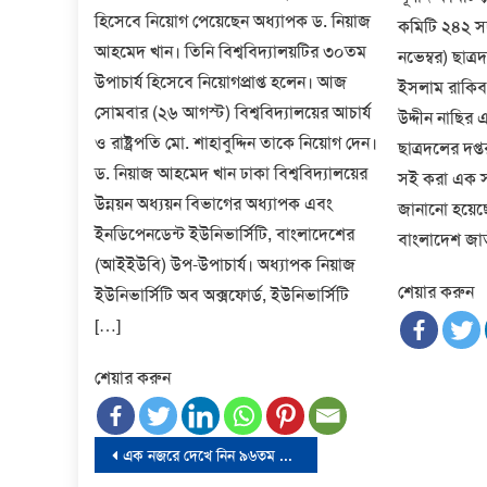
হিসেবে নিয়োগ পেয়েছেন অধ্যাপক ড. নিয়াজ
কমিটি ২৪২ সদ
আহমেদ খান। তিনি বিশ্ববিদ্যালয়টির ৩০তম
নভেম্বর) ছাত্
উপাচার্য হিসেবে নিয়োগপ্রাপ্ত হলেন। আজ
ইসলাম রাকিব
সোমবার (২৬ আগস্ট) বিশ্ববিদ্যালয়ের আচার্য
উদ্দীন নাছির
ও রাষ্ট্রপতি মো. শাহাবুদ্দিন তাকে নিয়োগ দেন।
ছাত্রদলের দপ্
ড. নিয়াজ আহমেদ খান ঢাকা বিশ্ববিদ্যালয়ের
সই করা এক সং
উন্নয়ন অধ্যয়ন বিভাগের অধ্যাপক এবং
জানানো হয়েছে।
ইনডিপেনডেন্ট ইউনিভার্সিটি, বাংলাদেশের
বাংলাদেশ জাত
(আইইউবি) উপ-উপাচার্য। অধ্যাপক নিয়াজ
শেয়ার করুন
ইউনিভার্সিটি অব অক্সফোর্ড, ইউনিভার্সিটি
[…]
শেয়ার করুন
Post
এক নজরে দেখে নিন ৯৬তম অস্কারের চূড়ান্ত মনোনয়ন তালিকা