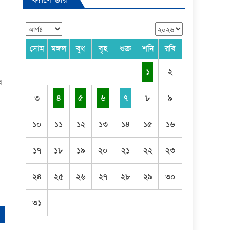
সোম
মঙ্গল
বুধ
বৃহ
শুক্র
শনি
রবি
১
২
র
৩
৪
৫
৬
৭
৮
৯
১০
১১
১২
১৩
১৪
১৫
১৬
১৭
১৮
১৯
২০
২১
২২
২৩
২৪
২৫
২৬
২৭
২৮
২৯
৩০
৩১