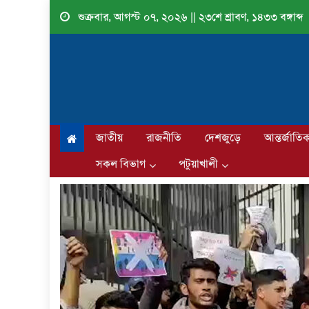
Skip
শুক্রবার, আগস্ট ০৭, ২০২৬ || ২৩শে শ্রাবণ, ১৪৩৩ বঙ্গাব্দ
to
content
জাতীয়
রাজনীতি
দেশজুড়ে
আন্তর্জাতি
সকল বিভাগ
পটুয়াখালী