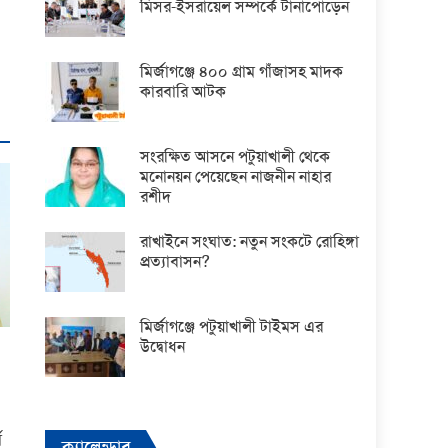
মিসর-ইসরায়েল সম্পর্কে টানাপোড়েন
মির্জাগঞ্জে ৪০০ গ্রাম গাঁজাসহ মাদক
কারবারি আটক
সংরক্ষিত আসনে পটুয়াখালী থেকে
মনোনয়ন পেয়েছেন নাজনীন নাহার
রশীদ
রাখাইনে সংঘাত: নতুন সংকটে রোহিঙ্গা
প্রত্যাবাসন?
মির্জাগঞ্জে পটুয়াখালী টাইমস এর
উদ্বোধন
ম
ক্যালেন্ডার