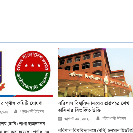
র পূর্ণাঙ্গ কমিটি ঘোষণা
বরিশাল বিশ্ববিদ্যালয়ের প্রশ্নপত্রে শেখ
হাসিনার বিতর্কিত উক্তি
Author
পটুয়াখালী টাইমস
 ২০২৪
Author
Posted
পটুয়াখালী টাইমস
আগস্ট ২৯, ২০২৪
on
যালয় (ঢাবি) শাখা ছাত্রদলের
বরিশাল বিশ্ববিদ্যালয়ে (ববি) চলমান মিডটার্
ি ঘোষণা করা হয়েছে। পূর্ণাঙ্গ এই