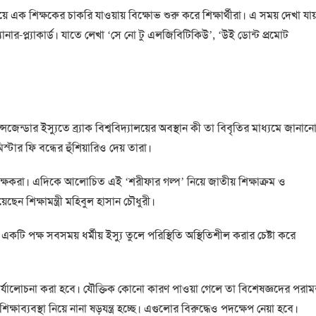
ে এক শিক্ষকের চাকরি যাওয়ায় বিক্ষোভ শুরু করে শিক্ষার্থীরা। এ সময় দেখা যায়
্যানার-প্ল্যাকার্ড। যাতে লেখা ‘সে নো টু এলজিবিটিকিউ’, ‘উই ডোন্ট প্রমোট
সজেন্ডার ইস্যুতে ব্র্যাক বিশ্ববিদ্যালয়ের অবস্থান কী তা বিবৃতির মাধ্যমে জানান
িস্টার ফি বন্ধের হুঁশিয়ারিও দেয় তারা।
্ষকরা। এদিকে আলোচিত এই ‘শরীফার গল্প’ নিয়ে জাতীয় শিক্ষাক্রম ও
েন শিক্ষামন্ত্রী মহিবুল হাসান চৌধুরী।
ি পক্ষ সবসময় ধর্মীয় ইস্যু তুলে পরিস্থিতি অস্থিতিশীল করার চেষ্টা করে
া পর্যালোচনা করা হবে। যৌক্তিক কোনো কারণ পাওয়া গেলে তা বিশেষজ্ঞদের পরামর
্ষাব্যবস্থা নিয়ে নানা ষড়যন্ত্র হচ্ছে। এগুলোর বিরুদ্ধেও পদক্ষেপ নেয়া হবে।