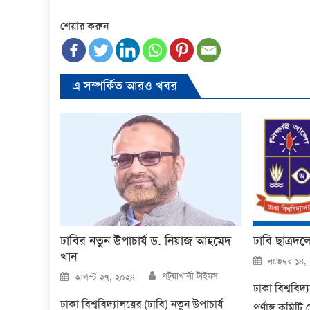
শেয়ার করুন
এ সম্পর্কিত আরও খবর
ঢাবির নতুন উপাচার্য ড. নিয়াজ আহমেদ
ঢাবি ছাত্রদলে
খান
Posted
নভেম্বর ১৪,
on
Author
Posted
পটুয়াখালী টাইমস
আগস্ট ২৭, ২০২৪
on
ঢাকা বিশ্ববিদ্
ঢাকা বিশ্ববিদ্যালয়ের (ঢাবি) নতুন উপাচার্য
পূর্ণাঙ্গ কমিট