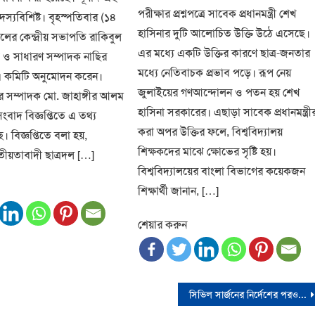
পরীক্ষার প্রশ্নপত্রে সাবেক প্রধানমন্ত্রী শেখ
স্যবিশিষ্ট। বৃহস্পতিবার (১৪
হাসিনার দুটি আলোচিত উক্তি উঠে এসেছে।
রদলের কেন্দ্রীয় সভাপতি রাকিবুল
এর মধ্যে একটি উক্তির কারণে ছাত্র-জনতার
 ও সাধারণ সম্পাদক নাছির
মধ্যে নেতিবাচক প্রভাব পড়ে। রূপ নেয়
 এ কমিটি অনুমোদন করেন।
জুলাইয়ের গণআন্দোলন ও পতন হয় শেখ
তর সম্পাদক মো. জাহাঙ্গীর আলম
হাসিনা সরকারের। এছাড়া সাবেক প্রধানমন্ত্রী
বাদ বিজ্ঞপ্তিতে এ তথ্য
করা অপর উক্তির ফলে, বিশ্ববিদ্যালয়
 বিজ্ঞপ্তিতে বলা হয়,
শিক্ষকদের মাঝে ক্ষোভের সৃষ্টি হয়।
ীয়তাবাদী ছাত্রদল […]
বিশ্ববিদ্যালয়ের বাংলা বিভাগের কয়েকজন
শিক্ষার্থী জানান, […]
শেয়ার করুন
সিভিল সার্জনের নির্দেশের পরও বাউফলে বন্ধ হয়নি অনিবন্ধিত ক্লিনিক