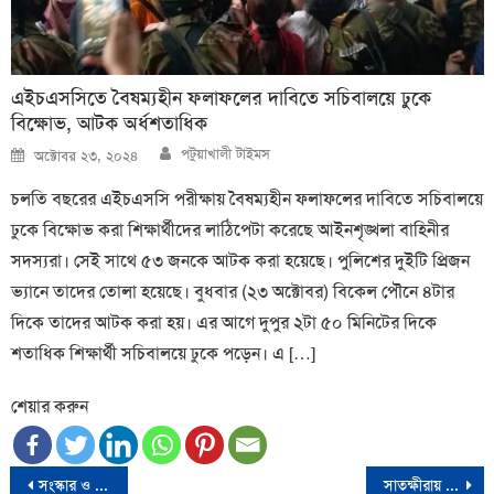
এইচএসসিতে বৈষম্যহীন ফলাফলের দাবিতে সচিবালয়ে ঢুকে
বিক্ষোভ, আটক অর্ধশতাধিক
Author
Posted
পটুয়াখালী টাইমস
অক্টোবর ২৩, ২০২৪
on
চলতি বছরের এইচএসসি পরীক্ষায় বৈষম্যহীন ফলাফলের দাবিতে সচিবালয়ে
ঢুকে বিক্ষোভ করা শিক্ষার্থীদের লাঠিপেটা করেছে আইনশৃঙ্খলা বাহিনীর
সদস্যরা। সেই সাথে ৫৩ জনকে আটক করা হয়েছে। পুলিশের দুইটি প্রিজন
ভ্যানে তাদের তোলা হয়েছে। বুধবার (২৩ অক্টোবর) বিকেল পৌনে ৪টার
দিকে তাদের আটক করা হয়। এর আগে দুপুর ২টা ৫০ মিনিটের দিকে
শতাধিক শিক্ষার্থী সচিবালয়ে ঢুকে পড়েন। এ […]
শেয়ার করুন
Post
সংস্কার ও লেভেল প্লেইং ফিল্ড তৈরি করে জাতীয় নির্বাচন দেবে অন্তর্বর্তীকালীন সরকার
সাতক্ষীরায় বৈষম্যবিরোধী ছাত্র আন্দোলনের দুই পক্ষের হাতাহাতি, সভা পণ্ড