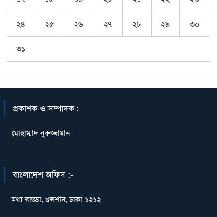
২৪
২৫
২৬
২৭
২৮
২৯
৩০
৩১
প্রকাশক ও সম্পাদক :-
মোহাম্মাদ নুরুজ্জামান
বাংলাদেশ অফিস :-
মধ্য বাড্ডা, গুলশান, ঢাকা-১২১২