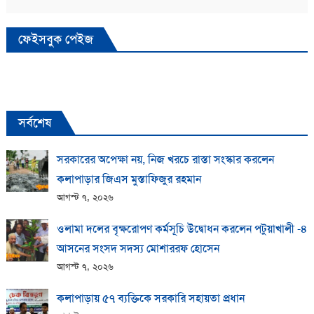
ফেইসবুক পেইজ
সর্বশেষ
সরকারের অপেক্ষা নয়, নিজ খরচে রাস্তা সংস্কার করলেন
কলাপাড়ার জিএস মুস্তাফিজুর রহমান
আগস্ট ৭, ২০২৬
ওলামা দলের বৃক্ষরোপণ কর্মসূচি উদ্বোধন করলেন পটুয়াখালী -৪
আসনের সংসদ সদস্য মোশাররফ হোসেন
আগস্ট ৭, ২০২৬
কলাপাড়ায় ​৫৭ ব্যক্তিকে সরকারি সহায়তা প্রধান