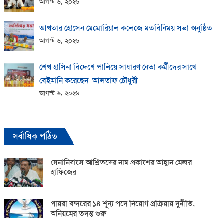
আগস্ট ৬, ২০২৬
আখতার হোসেন মেমোরিয়াল কলেজে মতবিনিময় সভা অনুষ্ঠিত
আগস্ট ৬, ২০২৬
শেখ হাসিনা বিদেশে পালিয়ে সাধারণ নেতা কর্মীদের সাথে
বেইমানি করেছেন- আলতাফ চৌধুরী
আগস্ট ৬, ২০২৬
সর্বাধিক পঠিত
সেনানিবাসে আশ্রিতদের নাম প্রকাশের আহ্বান মেজর
হাফিজের
পায়রা বন্দরের ১৪ শূন্য পদে নিয়োগ প্রক্রিয়ায় দুর্নীতি,
অনিয়মের তদন্ত শুরু