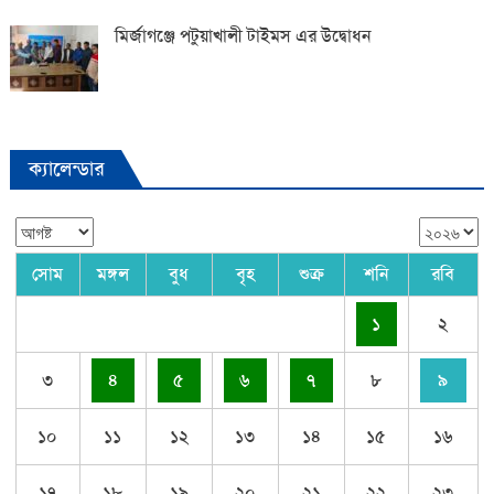
মির্জাগঞ্জে পটুয়াখালী টাইমস এর উদ্বোধন
ক্যালেন্ডার
সোম
মঙ্গল
বুধ
বৃহ
শুক্র
শনি
রবি
১
২
৩
৪
৫
৬
৭
৮
৯
১০
১১
১২
১৩
১৪
১৫
১৬
১৭
১৮
১৯
২০
২১
২২
২৩