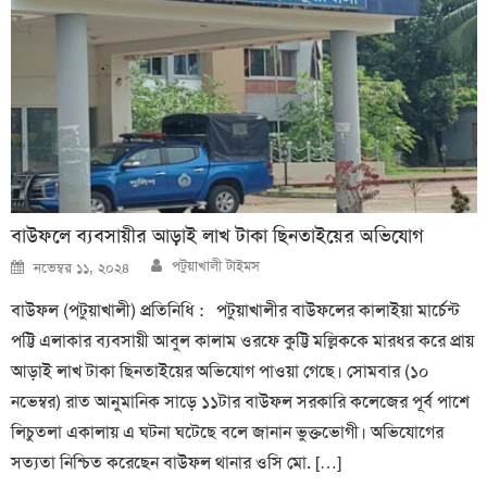
বাউফলে ব্যবসায়ীর আড়াই লাখ টাকা ছিনতাইয়ের অভিযোগ
Author
Posted
পটুয়াখালী টাইমস
নভেম্বর ১১, ২০২৪
on
বাউফল (পটুয়াখালী) প্রতিনিধি : পটুয়াখালীর বাউফলের কালাইয়া মার্চেন্ট
পট্টি এলাকার ব্যবসায়ী আবুল কালাম ওরফে কুট্টি মল্লিককে মারধর করে প্রায়
আড়াই লাখ টাকা ছিনতাইয়ের অভিযোগ পাওয়া গেছে। সোমবার (১০
নভেম্বর) রাত আনুমানিক সাড়ে ১১টার বাউফল সরকারি কলেজের পূর্ব পাশে
লিচুতলা একালায় এ ঘটনা ঘটেছে বলে জানান ভুক্তভোগী। অভিযোগের
সত্যতা নিশ্চিত করেছেন বাউফল থানার ওসি মো. […]