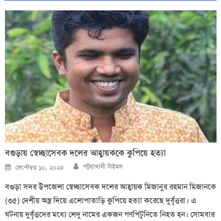
বগুড়ায় স্বেচ্ছাসেবক দলের আহ্বায়ককে কুপিয়ে হত্যা
Author
Posted
পটুয়াখালী টাইমস
সেপ্টেম্বর ১০, ২০২৪
on
বগুড়া সদর উপজেলা স্বেচ্ছাসেবক দলের আহ্বায়ক মিজানুর রহমান মিজানকে
(৩৫) দেশীয় অস্ত্র দিয়ে এলোপাতাড়ি কুপিয়ে হত্যা করেছে দুর্বৃত্তরা। এ
ঘটনায় দুর্বৃত্তদের মধ্যে লেদু নামের একজন গণপিটুনিতে নিহত হন। সোমবার