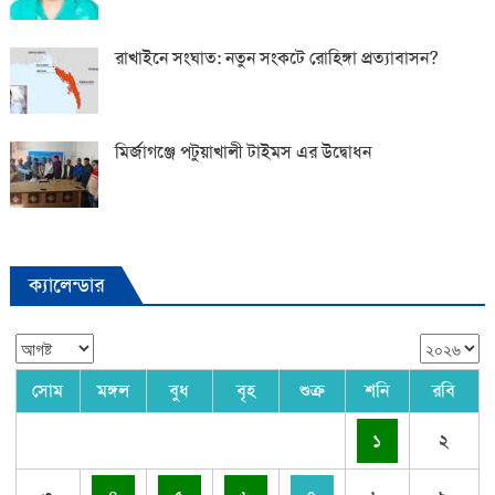
রাখাইনে সংঘাত: নতুন সংকটে রোহিঙ্গা প্রত্যাবাসন?
মির্জাগঞ্জে পটুয়াখালী টাইমস এর উদ্বোধন
ক্যালেন্ডার
সোম
মঙ্গল
বুধ
বৃহ
শুক্র
শনি
রবি
১
২