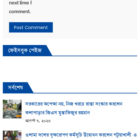
next time I
comment.
ফেইসবুক পেইজ
সর্বশেষ
সরকারের অপেক্ষা নয়, নিজ খরচে রাস্তা সংস্কার করলেন
কলাপাড়ার জিএস মুস্তাফিজুর রহমান
আগস্ট ৭, ২০২৬
ওলামা দলের বৃক্ষরোপণ কর্মসূচি উদ্বোধন করলেন পটুয়াখালী -৪