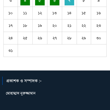
৩
৪
৫
৬
৭
৮
৯
১০
১১
১২
১৩
১৪
১৫
১৬
১৭
১৮
১৯
২০
২১
২২
২৩
২৪
২৫
২৬
২৭
২৮
২৯
৩০
৩১
প্রকাশক ও সম্পাদক :-
মোহাম্মাদ নুরুজ্জামান