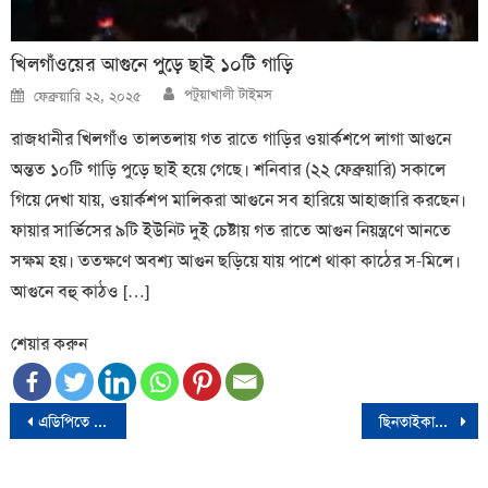
খিলগাঁওয়ের আগুনে পুড়ে ছাই ১০টি গাড়ি
Author
Posted
পটুয়াখালী টাইমস
ফেব্রুয়ারি ২২, ২০২৫
on
রাজধানীর খিলগাঁও তালতলায় গত রাতে গাড়ির ওয়ার্কশপে লাগা আগুনে
অন্তত ১০টি গাড়ি পুড়ে ছাই হয়ে গেছে। শনিবার (২২ ফেব্রুয়ারি) সকালে
গিয়ে দেখা যায়, ওয়ার্কশপ মালিকরা আগুনে সব হারিয়ে আহাজারি করছেন।
ফায়ার সার্ভিসের ৯টি ইউনিট দুই চেষ্টায় গত রাতে আগুন নিয়ন্ত্রণে আনতে
সক্ষম হয়। ততক্ষণে অবশ্য আগুন ছড়িয়ে যায় পাশে থাকা কাঠের স-মিলে।
আগুনে বহু কাঠও […]
শেয়ার করুন
Post
এডিপিতে বরাদ্দ ১৪ বছরের একই সময়ের মধ্যে সবচেয়ে কম
ছিনতাইকারীর ছুরিকাঘাতে ট্রেনযাত্রী নিহত
navigation