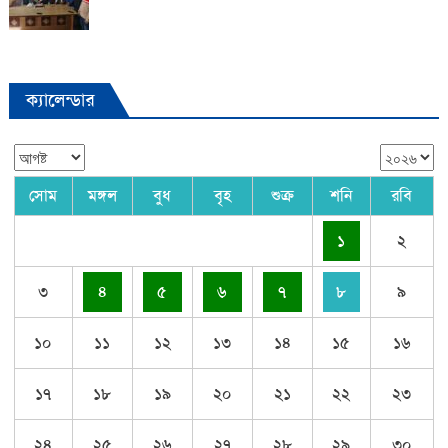
ক্যালেন্ডার
সোম
মঙ্গল
বুধ
বৃহ
শুক্র
শনি
রবি
১
২
৩
৪
৫
৬
৭
৮
৯
১০
১১
১২
১৩
১৪
১৫
১৬
১৭
১৮
১৯
২০
২১
২২
২৩
২৪
২৫
২৬
২৭
২৮
২৯
৩০