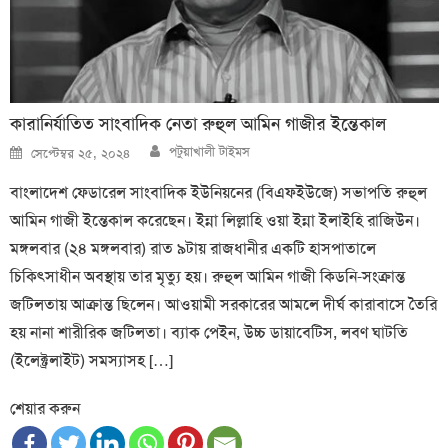
কারানির্যাতিত সাংবাদিক নেতা রুহুল আমিন গাজীর ইন্তেকাল
Author
Posted
পটুয়াখালী টাইমস
সেপ্টেম্বর ২৫, ২০২৪
on
বাংলাদেশ ফেডারেল সাংবাদিক ইউনিয়নের (বিএফইউজে) সভাপতি রুহুল
আমিন গাজী ইন্তেকাল করেছেন। ইন্না লিল্লাহি ওয়া ইন্না ইলাইহি রাজিউন।
মঙ্গলবার (২৪ মঙ্গলবার) রাত ৯টায় রাজধানীর একটি হাসপাতালে
চিকিৎসাধীন অবস্থায় তার মৃত্যু হয়। রুহুল আমিন গাজী কিডনি-সংক্রান্ত
জটিলতায় আক্রান্ত ছিলেন। আওয়ামী সরকারের আমলে দীর্ঘ কারাবাসে তৈরি
হয় নানা শারীরিক জটিলতা। ব্যাক পেইন, উচ্চ ডায়াবেটিস, লবণ ঘাটতি
(ইলেক্ট্রলাইট) সমস্যাসহ […]
শেয়ার করুন