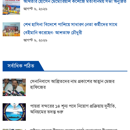
আখতার হোসেন মেমোরিয়াল কলেজে মতবিনিময় সভা অনুষ্ঠিত
আগস্ট ৬, ২০২৬
শেখ হাসিনা বিদেশে পালিয়ে সাধারণ নেতা কর্মীদের সাথে
বেইমানি করেছেন- আলতাফ চৌধুরী
আগস্ট ৬, ২০২৬
সর্বাধিক পঠিত
সেনানিবাসে আশ্রিতদের নাম প্রকাশের আহ্বান মেজর
হাফিজের
পায়রা বন্দরের ১৪ শূন্য পদে নিয়োগ প্রক্রিয়ায় দুর্নীতি,
অনিয়মের তদন্ত শুরু