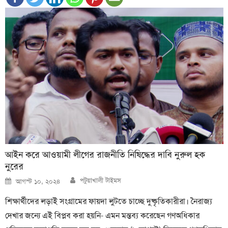
আইন করে আওয়ামী লীগের রাজনীতি নিষিদ্ধের দাবি নুরুল হক
নুরের
Author
Posted
পটুয়াখালী টাইমস
আগস্ট ১০, ২০২৪
on
শিক্ষার্থীদের লড়াই সংগ্রামের ফায়দা লুটতে চাচ্ছে দুষ্কৃতিকারীরা। নৈরাজ্য
দেখার জন্যে এই বিপ্লব করা হয়নি- এমন মন্তব্য করেছেন গণঅধিকার