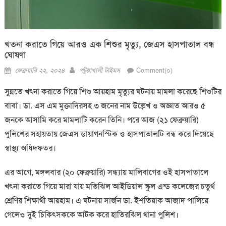
খতনা করাতে গিয়ে আরও এক শিশুর মৃত্যু, জেএস হাসপাতাল বন্ধ
ঘোষণা
Posted
Author
ফেব্রুয়ারি ২২, ২০২৪
পটুয়াখালী টাইমস
Comment(০)
on
সুন্নতে খৎনা করাতে গিয়ে শিশু আয়হাম মৃত্যুর ঘটনায় মামলা করেছে শিশুটির
বাবা। ডা. এস এম মুক্তাদিরসহ ৩ জনের নাম উল্লেখ ও অজ্ঞাত আরও ৫
জনকে আসামি করে মামলাটি করেন তিনি। পরে আজ (২১ ফেব্রুয়ারি)
পুলিশের সহায়তায় জেএস ডায়াগনস্টিক ও হাসপাতালটি বন্ধ করে দিয়েছে
স্বাস্থ্য অধিদফতর।
এর আগে, মঙ্গলবার (২০ ফেব্রুয়ারি) সন্ধ্যায় মালিবাগের ওই হাসপাতালে
খৎনা করাতে গিয়ে মারা যায় মতিঝিল আইডিয়াল স্কুল এন্ড কলেজের চতুর্থ
শ্রেণির শিক্ষার্থী আয়হাম। এ ঘটনায় সার্জন ডা. ইশতিয়াক আজাদ পালিয়ে
গেলেও দুই চিকিৎসককে আটক করে হাতিরঝিল থানা পুলিশ।