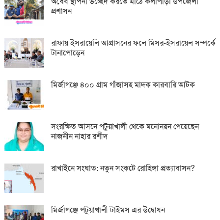
অবৈধ স্থাপনা উচ্ছেদ করতে মাঠে কলাপাড়া উপজেলা
প্রশাসন
রাফায় ইসরায়েলি আগ্রাসনের ফলে মিসর-ইসরায়েল সম্পর্কে
টানাপোড়েন
মির্জাগঞ্জে ৪০০ গ্রাম গাঁজাসহ মাদক কারবারি আটক
সংরক্ষিত আসনে পটুয়াখালী থেকে মনোনয়ন পেয়েছেন
নাজনীন নাহার রশীদ
রাখাইনে সংঘাত: নতুন সংকটে রোহিঙ্গা প্রত্যাবাসন?
মির্জাগঞ্জে পটুয়াখালী টাইমস এর উদ্বোধন