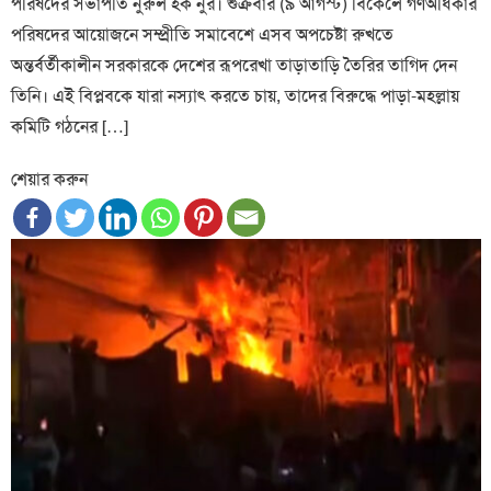
পরিষদের সভাপতি নুরুল হক নুর। শুক্রবার (৯ আগস্ট) বিকেলে গণঅধিকার
পরিষদের আয়োজনে সম্প্রীতি সমাবেশে এসব অপচেষ্টা রুখতে
অন্তর্বর্তীকালীন সরকারকে দেশের রূপরেখা তাড়াতাড়ি তৈরির তাগিদ দেন
তিনি। এই বিপ্লবকে যারা নস্যাৎ করতে চায়, তাদের বিরুদ্ধে পাড়া-মহল্লায়
কমিটি গঠনের […]
শেয়ার করুন