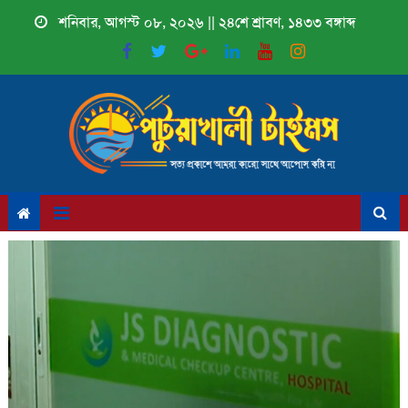
Skip
শনিবার, আগস্ট ০৮, ২০২৬ || ২৪শে শ্রাবণ, ১৪৩৩ বঙ্গাব্দ
to
content