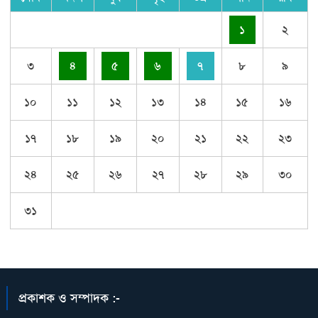
১
২
৩
৪
৫
৬
৭
৮
৯
১০
১১
১২
১৩
১৪
১৫
১৬
১৭
১৮
১৯
২০
২১
২২
২৩
২৪
২৫
২৬
২৭
২৮
২৯
৩০
৩১
প্রকাশক ও সম্পাদক :-