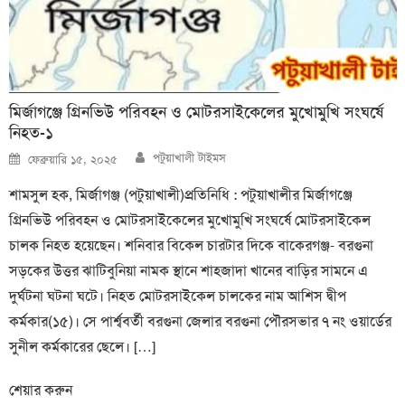
মির্জাগঞ্জে গ্রিনভিউ পরিবহন ও মোটরসাইকেলের মুখোমুখি সংঘর্ষে
নিহত-১
Author
Posted
পটুয়াখালী টাইমস
ফেব্রুয়ারি ১৫, ২০২৫
on
শামসুল হক, মির্জাগঞ্জ (পটুয়াখালী)প্রতিনিধি : পটুয়াখালীর মির্জাগঞ্জে
গ্রিনভিউ পরিবহন ও মোটরসাইকেলের মুখোমুখি সংঘর্ষে মোটরসাইকেল
চালক নিহত হয়েছেন। শনিবার বিকেল চারটার দিকে বাকেরগঞ্জ- বরগুনা
সড়কের উত্তর ঝাটিবুনিয়া নামক স্থানে শাহজাদা খানের বাড়ির সামনে এ
দুর্ঘটনা ঘটনা ঘটে। নিহত মোটরসাইকেল চালকের নাম আশিস দ্বীপ
কর্মকার(১৫)। সে পার্শ্ববর্তী বরগুনা জেলার বরগুনা পৌরসভার ৭ নং ওয়ার্ডের
সুনীল কর্মকারের ছেলে। […]
শেয়ার করুন