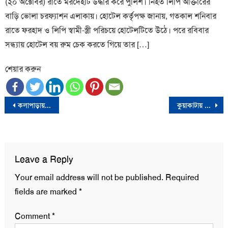
(২০ অক্টোবর) রাতে মরদেহটি উদ্ধার করে পুলিশ। নিহত লিপি আক্তারের
বাড়ি ভোলা চরফ্যাশন এলাকায়। হোটেল কর্তৃপক্ষ জানায়, গতকাল শনিবার
রাতে ফরহাদ ও লিপি স্বামী-স্ত্রী পরিচয়ে হোটেলটিতে উঠে। পরে রবিবার
সন্ধ্যায় হোটেল বয় রুম চেক করতে গিয়ে তার […]
শেয়ার করুন
Post
কলাপাড়ায় ইঞ্জিনিয়ার্স অ্যাসোসিয়েশনের কমিটি গঠন; সভাপতি মোস্তাফিজুর /সম্পাদক মাহবু্ব
কুয়াকাটায় ৪ লাখ পিস ইয়াবা উদ্ধার, ট্রলারসহ ১৬ পাচারকারী আটক
navigation
Leave a Reply
Your email address will not be published.
Required
fields are marked
*
Comment
*