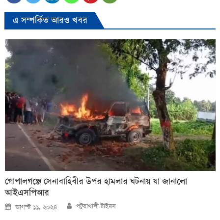
এ সম্পর্কিত আরও খবর
গোপালগঞ্জে সেনাবাহিবীর উপর হামলার ঘটনায় যা জানালো
আইএসপিআর
Author
Posted
পটুয়াখালী টাইমস
আগস্ট ১১, ২০২৪
on