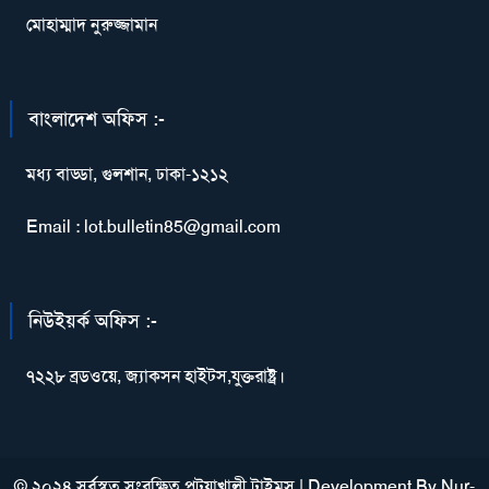
মোহাম্মাদ নুরুজ্জামান
বাংলাদেশ অফিস :-
মধ্য বাড্ডা, গুলশান, ঢাকা-১২১২
Email : lot.bulletin85@gmail.com
নিউইয়র্ক অফিস :-
৭২২৮ ব্রডওয়ে, জ্যাকসন হাইটস,যুক্তরাষ্ট্র।
© ২০২৪ সর্বস্বত্ব সংরক্ষিত পটুয়াখালী টাইমস
|
Development By
Nur-