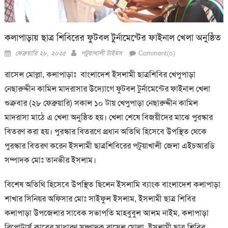
কলাপাড়ায় ছাত্র শিবিরের ফুটবল টুর্নামেন্টের ফাইনাল খেলা অনুষ্ঠিত
Posted
Author
ফেব্রুয়ারি ২৮, ২০২৫
পটুয়াখালী টাইমস
Comment(০)
on
রাসেল মোল্লা, কলাপাড়াঃ বাংলাদেশ ইসলামী ছাত্রশিবির খেপুপাড়া
নেছারুদ্দীন কামিল মাদরাসার উদ্যোগে ফুটবল টুর্নামেন্টের ফাইনাল খেলা
শুক্রবার (২৮ ফেব্রুয়ারি) সকাল ১০ টায় খেপুপাড়া নেছারুদ্দীন কামিল
মাদরাসা মাঠে এ খেলা অনুষ্ঠিত হয়। খেলা শেষে বিজয়ীদের মাঝে পুরস্কার
বিতরণ করা হয়। পুরস্কার বিতরণে প্রধান অতিথি হিসেবে উপস্থিত থেকে
পুরস্কার বিতরণ করেন ইসলামী ছাত্রশিবিরের পটুয়াখালী জেলা এইচআরডি
সম্পাদক মোঃ তানভীর ইসলাম।
বিশেষ অতিথি হিসেবে উপস্থিত ছিলেন ইসলামি ব্যাংক বাংলাদেশ কলাপাড়া
শাখার সিনিয়র অফিসার মোঃ সাইফুল ইসলাম, ইসলামী ছাত্র শিবির
কলাপাড়া উপজেলার সাবেক সভাপতি মাহবুবুল আলম নাইম, কলাপাড়া
রিপোটার্স ক্লাবের সাধারণ সম্পাদক রাসেল মোল্লা, ইসলামী ছাত্র শিবির