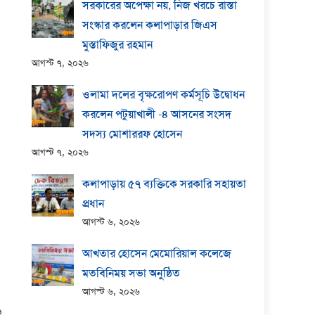
সরকারের অপেক্ষা নয়, নিজ খরচে রাস্তা
সংস্কার করলেন কলাপাড়ার জিএস
মুস্তাফিজুর রহমান
আগস্ট ৭, ২০২৬
ওলামা দলের বৃক্ষরোপণ কর্মসূচি উদ্বোধন
করলেন পটুয়াখালী -৪ আসনের সংসদ
সদস্য মোশাররফ হোসেন
আগস্ট ৭, ২০২৬
কলাপাড়ায় ​৫৭ ব্যক্তিকে সরকারি সহায়তা
প্রধান
আগস্ট ৬, ২০২৬
আখতার হোসেন মেমোরিয়াল কলেজে
মতবিনিময় সভা অনুষ্ঠিত
আগস্ট ৬, ২০২৬
১