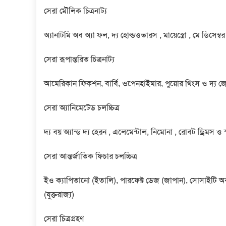
সেরা মৌলিক চিত্রনাট্য
অ্যানাটমি অব অ্যা ফল, দ্য হোল্ডওভারস , মায়েস্ত্রো , মে ডিসেম্
সেরা রূপান্তরিত চিত্রনাট্য
আমেরিকান ফিকশন, বার্বি, ওপেনহাইমার, পুয়োর থিংস ও দ্য জো
সেরা অ্যানিমেটেড চলচ্চিত্র
দ্য বয় অ্যান্ড দ্য হেরন , এলেমেন্টাল, নিমোনা , রোবট ড্রিমস ও স
সেরা আন্তর্জাতিক ফিচার চলচ্চিত্র
ইও ক্যাপিতানো (ইতালি), পারফেক্ট ডেজ (জাপান), সোসাইটি অব দ্য 
(যুক্তরাজ্য)
সেরা চিত্রগ্রহণ