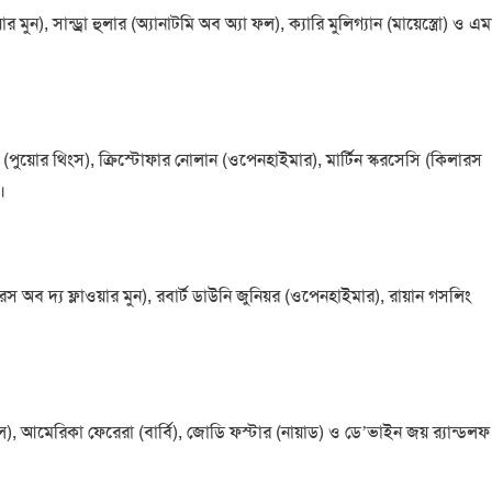
র মুন), সান্ড্রা হুলার (অ্যানাটমি অব অ্যা ফল), ক্যারি মুলিগ্যান (মায়েস্ত্রো) ও এম
(পুয়োর থিংস), ক্রিস্টোফার নোলান (ওপেনহাইমার), মার্টিন স্করসেসি (কিলারস
।
স অব দ্য ফ্লাওয়ার মুন), রবার্ট ডাউনি জুনিয়র (ওপেনহাইমার), রায়ান গসলিং
পল), আমেরিকা ফেরেরা (বার্বি), জোডি ফস্টার (নায়াড) ও ডে’ভাইন জয় র‍্যান্ডলফ