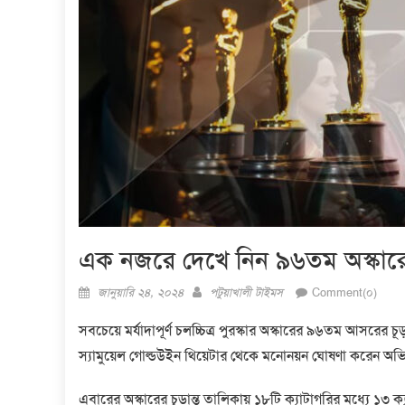
এক নজরে দেখে নিন ৯৬তম অস্কারের
Posted
Author
জানুয়ারি ২৪, ২০২৪
পটুয়াখালী টাইমস
Comment(০)
on
সবচেয়ে মর্যাদাপূর্ণ চলচ্চিত্র পুরস্কার অস্কারের ৯৬তম আসরের 
স্যামুয়েল গোল্ডউইন থিয়েটার থেকে মনোনয়ন ঘোষণা করেন অ
এবারের অস্কারের চূড়ান্ত তালিকায় ১৮টি ক্যাটাগরির মধ্যে ১৩