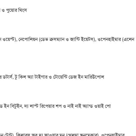
ার ও পুয়োর থিংস
ুলিন ওয়েস্ট), নেপোলিয়ন (ডেভ ক্রসম্যান ও জান্টি ইয়েটস), ওপেনহাইমার (এলেন
র ডটার্স, টু কিল অ্যা টাইগার ও টোয়েন্টি ডেজ ইন মারিউপোল
 ইন বিটুইন, দ্য লাস্ট রিপেয়ার শপ ও নাই নাই অ্যান্ড ওয়াই পো
 টেন্ট), কিলারস অব দ্য ফ্লাওয়ার মুন (থেলমা স্কুনমেকার), ওপেনহাইমার