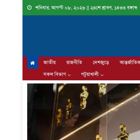
Skip
শনিবার, আগস্ট ০৮, ২০২৬ || ২৪শে শ্রাবণ, ১৪৩৩ বঙ্গাব্দ
to
content
জাতীয়
রাজনীতি
দেশজুড়ে
আন্তর্জাতি
সকল বিভাগ
পটুয়াখালী