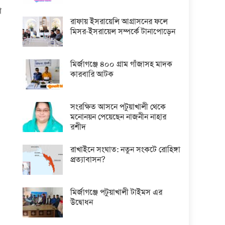
া
রাফায় ইসরায়েলি আগ্রাসনের ফলে
মিসর-ইসরায়েল সম্পর্কে টানাপোড়েন
মির্জাগঞ্জে ৪০০ গ্রাম গাঁজাসহ মাদক
কারবারি আটক
সংরক্ষিত আসনে পটুয়াখালী থেকে
মনোনয়ন পেয়েছেন নাজনীন নাহার
রশীদ
রাখাইনে সংঘাত: নতুন সংকটে রোহিঙ্গা
প্রত্যাবাসন?
মির্জাগঞ্জে পটুয়াখালী টাইমস এর
উদ্বোধন