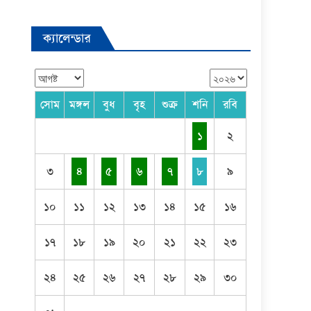
ক্যালেন্ডার
সোম
মঙ্গল
বুধ
বৃহ
শুক্র
শনি
রবি
১
২
৩
৪
৫
৬
৭
৮
৯
১০
১১
১২
১৩
১৪
১৫
১৬
১৭
১৮
১৯
২০
২১
২২
২৩
২৪
২৫
২৬
২৭
২৮
২৯
৩০