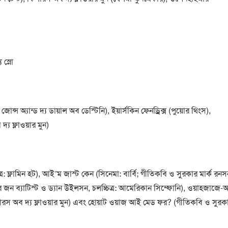
 স্নো
্স অ্যান্ড দ্য ডায়াল অব ডেস্টিনি), ইয়ার্সকিন ফেনড্রিক্স (পুয়োর থিংস),
য ফ্লাওয়ার মুন)
্র: ফ্লামিন হট), আই’ম জাস্ট কেন (সিনেমা: বার্বি; গীতিকবি ও সুরকার মার্ক রনস
রকার জন ব্যাটিস্ট ও ড্যান উইলসন, চলচ্চিত্র: আমেরিকান সিম্ফোনি), ওয়াহজাজে-অ্
িলারস অব দ্য ফ্লাওয়ার মুন) এবং হোয়াট ওয়াজ আই মেড ফর? (গীতিকবি ও সুরক