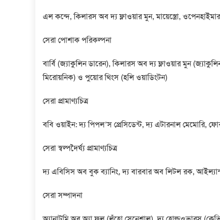
এল কন্দে, কিলারস অব দ্য ফ্লাওয়ার মুন, মায়েস্ত্রো, ওপেনহাইম
সেরা পোশাক পরিকল্পনা
বার্বি (জ্যাকুলিন ডারেন), কিলারস অব দ্য ফ্লাওয়ার মুন (জ্যাক
মিরোয়নিক) ও পুয়োর থিংস (হলি ওয়াডিংটন)
সেরা প্রামাণ্যচিত্র
ববি ওয়াইন: দ্য পিপল’স প্রেসিডেন্ট, দ্য এটারনাল মেমোরি, ফো
সেরা স্বল্পদৈর্ঘ্য প্রামাণ্যচিত্র
দ্য এবিসিস অব বুক ব্যানিং, দ্য বারবার অব লিটল রক, আইল্যান্ড
সেরা সম্পাদনা
অ্যানাটমি অব অ্যা ফল (লঁহো সেনেশাল), দ্য হোল্ডওভারস (কেভিন