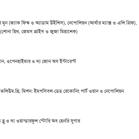
ার মুন (জ্যাক ফিস্ক ও অ্যাডাম উইলিস), নেপোলিয়ন (আর্থার ম্যাক্স ও এলি গ্রিফ),
 (শোনা হিথ, জেমস প্রাইস ও জুজা মিহালেক)
ওয়ান, ওপেনহাইমার ও দ্য জোন অব ইন্টারেস্ট
লাক্সি ভলিউম.থ্রি, মিশন: ইমপসিবল-ডেড রেকোনিং পার্ট ওয়ান ও নেপোলিয়ন
লু ও দ্য ওয়ান্ডারফুল স্টোরি অব হেনরি সুগার