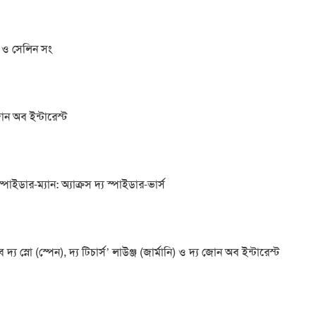
বর ও সেলিন সং
ন অব ইন্টারেস্ট
্পাইডার-ম্যান: অ্যাক্রস দ্য স্পাইডার-ভার্স
স্নো (স্পেন), দ্য টিচার্স’ লাউঞ্জ (জার্মানি) ও দ্য জোন অব ইন্টারেস্ট