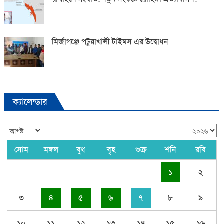
মির্জাগঞ্জে পটুয়াখালী টাইমস এর উদ্বোধন
ক্যালেন্ডার
সোম
মঙ্গল
বুধ
বৃহ
শুক্র
শনি
রবি
১
২
৩
৪
৫
৬
৭
৮
৯
১০
১১
১২
১৩
১৪
১৫
১৬