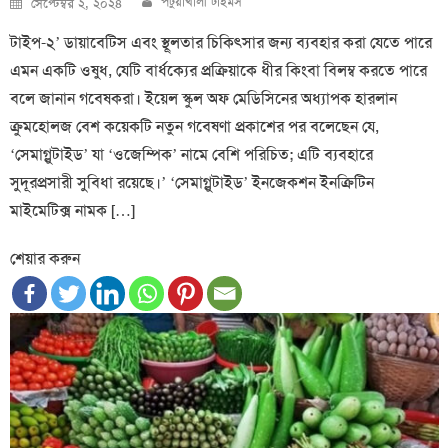
পটুয়াখালী টাইমস
সেপ্টেম্বর ২, ২০২৪
on
টাইপ-২’ ডায়াবেটিস এবং স্থূলতার চিকিত্সার জন্য ব্যবহার করা যেতে পারে
এমন একটি ওষুধ, যেটি বার্ধক্যের প্রক্রিয়াকে ধীর কিংবা বিলম্ব করতে পারে
বলে জানান গবেষকরা। ইয়েল স্কুল অফ মেডিসিনের অধ্যাপক হারলান
ক্রুমহোলজ বেশ কয়েকটি নতুন গবেষণা প্রকাশের পর বলেছেন যে,
‘সেমাগ্লুটাইড’ যা ‘ওজেম্পিক’ নামে বেশি পরিচিত; এটি ব্যবহারে
সুদূরপ্রসারী সুবিধা রয়েছে।’ ‘সেমাগ্লুটাইড’ ইনজেকশন ইনক্রিটিন
মাইমেটিক্স নামক […]
শেয়ার করুন