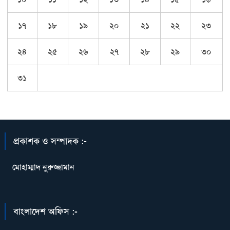
১৭
১৮
১৯
২০
২১
২২
২৩
২৪
২৫
২৬
২৭
২৮
২৯
৩০
৩১
প্রকাশক ও সম্পাদক :-
মোহাম্মাদ নুরুজ্জামান
বাংলাদেশ অফিস :-