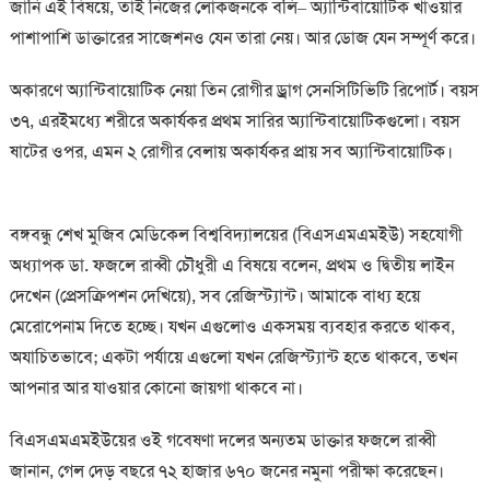
জানি এই বিষয়ে, তাই নিজের লোকজনকে বলি– অ্যান্টিবায়োটিক খাওয়ার
পাশাপাশি ডাক্তারের সাজেশনও যেন তারা নেয়। আর ডোজ যেন সম্পূর্ণ করে।
অকারণে অ্যান্টিবায়োটিক নেয়া তিন রোগীর ড্রাগ সেনসিটিভিটি রিপোর্ট। বয়স
৩৭, এরইমধ্যে শরীরে অকার্যকর প্রথম সারির অ্যান্টিবায়োটিকগুলো। বয়স
ষাটের ওপর, এমন ২ রোগীর বেলায় অকার্যকর প্রায় সব অ্যান্টিবায়োটিক।
বঙ্গবন্ধু শেখ মুজিব মেডিকেল বিশ্ববিদ্যালয়ের (বিএসএমএমইউ) সহযোগী
অধ্যাপক ডা. ফজলে রাব্বী চৌধুরী এ বিষয়ে বলেন, প্রথম ও দ্বিতীয় লাইন
দেখেন (প্রেসক্রিপশন দেখিয়ে), সব রেজিস্ট্যান্ট। আমাকে বাধ্য হয়ে
মেরোপেনাম দিতে হচ্ছে। যখন এগুলোও একসময় ব্যবহার করতে থাকব,
অযাচিতভাবে; একটা পর্যায়ে এগুলো যখন রেজিস্ট্যান্ট হতে থাকবে, তখন
আপনার আর যাওয়ার কোনো জায়গা থাকবে না।
বিএসএমএমইউয়ের ওই গবেষণা দলের অন্যতম ডাক্তার ফজলে রাব্বী
জানান, গেল দেড় বছরে ৭২ হাজার ৬৭০ জনের নমুনা পরীক্ষা করেছেন।