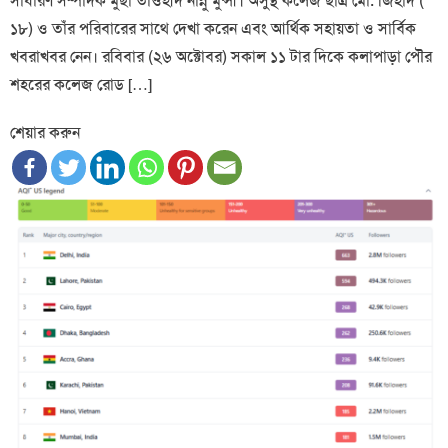
সাধারণ সম্পাদক মুছা তাওহীদ নান্নু মুন্সী। অসুস্থ কলেজ ছাত্র মো. জিহাদ (
১৮) ও তাঁর পরিবারের সাথে দেখা করেন এবং আর্থিক সহায়তা ও সার্বিক
খবরাখবর নেন। রবিবার (২৬ অক্টোবর) সকাল ১১ টার দিকে কলাপাড়া পৌর
শহরের কলেজ রোড […]
শেয়ার করুন