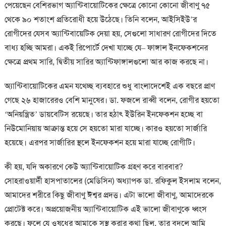
পেয়েছেন বেশিরভাগ অ্যান্টিবায়োটিকের ক্ষেত্রে কোনো কোনো জীবাণু ৭৫
থেকে ৯০ শতাংশ প্রতিরোধী হয়ে উঠেছে। তিনি বলেন, আইসিইউ’র
রোগীদের যেসব অ্যান্টিবায়েটিক দেয়া হয়, সেগুলো সাধারণ রোগীদের দিতে
বাধ্য হচ্ছি আমরা। একই রিপোর্টে দেখা যাচ্ছে যে– ফাঙ্গাল ইনফেকশনের
ক্ষেত্রে প্রথম সারি, দ্বিতীয় সারির অ্যান্টিফাঙ্গালগুলো আর কাজ করছে না।
অ্যান্টিবায়োটিকের এমন যথেচ্ছ ব্যবহারে শুধু বাংলাদেশেই এক বছরে প্রাণ
গেছে ২৬ হাজারেরও বেশি মানুষের। ডা. ফজলে রাব্বী বলেন, রোগীর হয়তো
‘অনিয়ন্ত্রিত’ ডায়বেটিস রয়েছে। তার হঠাৎ ইউরিন ইনফেকশন হচ্ছে বা
নিউমোনিয়ায় আক্রান্ত হয়ে সে হয়তো মারা যাচ্ছে। কারও হয়তো সার্জারি
হয়েছে। এরপর সার্জারির স্থলে ইনফেকশন হয়ে মারা যাচ্ছে রোগীটি।
কী হয়, যদি অকারণে কেউ অ্যান্টিবায়োটিক গ্রহণ করে বারবার?
সোহরাওয়ার্দী হাসপাতালের (মেডিসিন) অধ্যাপক ডা. রফিকুল ইসলাম বলেন,
আমাদের শরীরে কিছু জীবাণু ঈশ্বর প্রদত্ত। এটা ভালো জীবাণু, আমাদেরকে
প্রোটেক্ট করে। অপ্রয়োজনীয় অ্যান্টিবায়োটিক এই ভালো জীবাণুকে ধ্বংস
করছে। ফলে যে ওষুধের আমাকে সুস্থ করার কথা ছিল, তার বদলে আমি