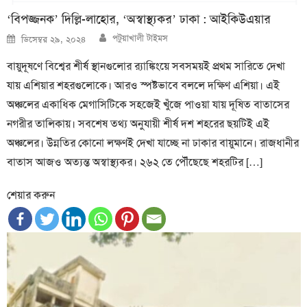
‘বিপজ্জনক’ দিল্লি-লাহোর, ‘অস্বাস্থ্যকর’ ঢাকা : আইকিউএয়ার
Author
Posted
পটুয়াখালী টাইমস
ডিসেম্বর ২৯, ২০২৪
on
বায়ুদূষণে বিশ্বের শীর্ষ স্থানগুলোর র‍্যাঙ্কিংয়ে সবসময়ই প্রথম সারিতে দেখা
যায় এশিয়ার শহরগুলোকে। আরও স্পষ্টভাবে বললে দক্ষিণ এশিয়া। এই
অঞ্চলের একাধিক মেগাসিটিকে সহজেই খুঁজে পাওয়া যায় দূষিত বাতাসের
নগরীর তালিকায়। সবশেষ তথ্য অনুযায়ী শীর্ষ দশ শহরের ছয়টিই এই
অঞ্চলের। উন্নতির কোনো লক্ষণই দেখা যাচ্ছে না ঢাকার বায়ুমানে। রাজধানীর
বাতাস আজও অত্যন্ত অস্বাস্থ্যকর। ২৬২ তে পৌঁছেছে শহরটির […]
শেয়ার করুন