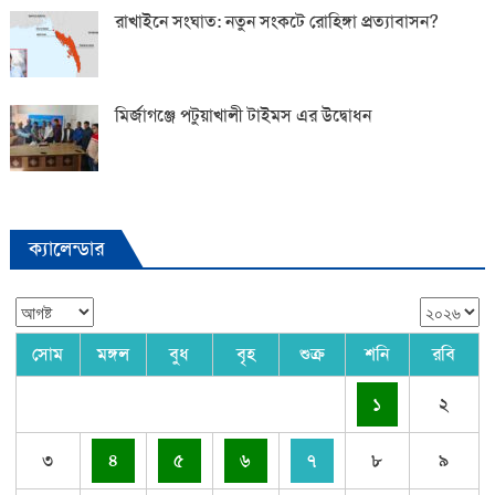
রাখাইনে সংঘাত: নতুন সংকটে রোহিঙ্গা প্রত্যাবাসন?
মির্জাগঞ্জে পটুয়াখালী টাইমস এর উদ্বোধন
ক্যালেন্ডার
সোম
মঙ্গল
বুধ
বৃহ
শুক্র
শনি
রবি
১
২
৩
৪
৫
৬
৭
৮
৯