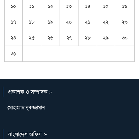
১০
১১
১২
১৩
১৪
১৫
১৬
১৭
১৮
১৯
২০
২১
২২
২৩
২৪
২৫
২৬
২৭
২৮
২৯
৩০
৩১
প্রকাশক ও সম্পাদক :-
মোহাম্মাদ নুরুজ্জামান
বাংলাদেশ অফিস :-