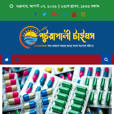
Skip
শুক্রবার, আগস্ট ০৭, ২০২৬ || ২৩শে শ্রাবণ, ১৪৩৩ বঙ্গাব্দ
to
content