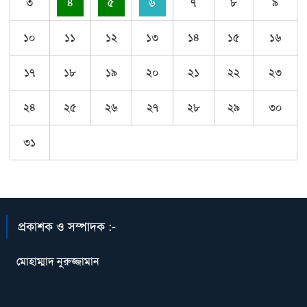
৩
৪
৫
৬
৭
৮
৯
১০
১১
১২
১৩
১৪
১৫
১৬
১৭
১৮
১৯
২০
২১
২২
২৩
২৪
২৫
২৬
২৭
২৮
২৯
৩০
৩১
প্রকাশক ও সম্পাদক :-
মোহাম্মাদ নুরুজ্জামান