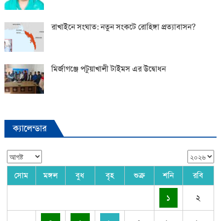
রাখাইনে সংঘাত: নতুন সংকটে রোহিঙ্গা প্রত্যাবাসন?
মির্জাগঞ্জে পটুয়াখালী টাইমস এর উদ্বোধন
ক্যালেন্ডার
সোম
মঙ্গল
বুধ
বৃহ
শুক্র
শনি
রবি
১
২