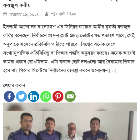
ফয়জুল করীম
Author
Posted
পটুয়াখালী টাইমস
অক্টোবর ১৬, ২০২৪
on
ইসলামী আন্দোলন বাংলাদেশ-এর সিনিয়র নায়েবে আমীর মুফতী ফয়জুল
করিম বলেছেন, নির্বাচনে যে দল মোট প্রদত্ত ভোটের যত শতাংশ পাবে, সেই
অনুপাতে সংসদে প্রতিনিধি পাঠাতে পারবে। বিশ্বের অনেক দেশে
সংখ্যানুপাতিক প্রতিনিধিত্ব বা পিআর পদ্ধতি অনুসরণ করছে। অনেক আগেই
আমরা প্রস্তাব রেখেছিলাম। এটা করলে ছোট দলগুলো আর বৈষম্যের শিকার
হবে না। পিআর সিস্টেমে নির্বাচনের ব্যবস্থা করলে মনোনয়ন […]
শেয়ার করুন