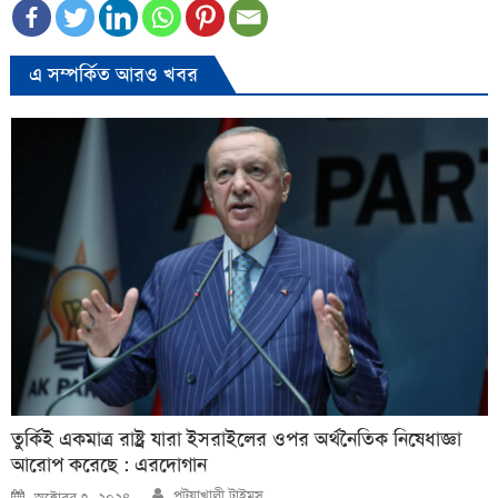
এ সম্পর্কিত আরও খবর
তুর্কিই একমাত্র রাষ্ট্র যারা ইসরাইলের ওপর অর্থনৈতিক নিষেধাজ্ঞা
আরোপ করেছে : এরদোগান
Author
Posted
পটুয়াখালী টাইমস
অক্টোবর ৭, ২০২৪