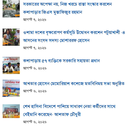
সরকারের অপেক্ষা নয়, নিজ খরচে রাস্তা সংস্কার করলেন
কলাপাড়ার জিএস মুস্তাফিজুর রহমান
আগস্ট ৭, ২০২৬
ওলামা দলের বৃক্ষরোপণ কর্মসূচি উদ্বোধন করলেন পটুয়াখালী -৪
আসনের সংসদ সদস্য মোশাররফ হোসেন
আগস্ট ৭, ২০২৬
কলাপাড়ায় ​৫৭ ব্যক্তিকে সরকারি সহায়তা প্রধান
আগস্ট ৬, ২০২৬
আখতার হোসেন মেমোরিয়াল কলেজে মতবিনিময় সভা অনুষ্ঠিত
আগস্ট ৬, ২০২৬
শেখ হাসিনা বিদেশে পালিয়ে সাধারণ নেতা কর্মীদের সাথে
বেইমানি করেছেন- আলতাফ চৌধুরী
আগস্ট ৬, ২০২৬