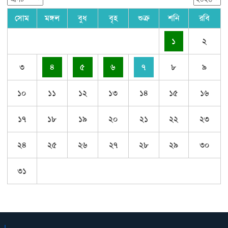
সোম
মঙ্গল
বুধ
বৃহ
শুক্র
শনি
রবি
১
২
৩
৪
৫
৬
৭
৮
৯
১০
১১
১২
১৩
১৪
১৫
১৬
১৭
১৮
১৯
২০
২১
২২
২৩
২৪
২৫
২৬
২৭
২৮
২৯
৩০
৩১