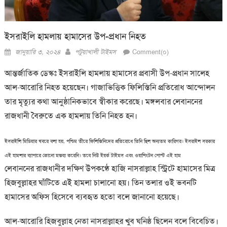
ইসরাইলি হামলায় হামাসের উপ-প্রধান নিহত
Posted
Author
জানুয়ারি ৩, ২০২৪
পটুয়াখালী টাইমস
Comment(০)
on
আন্তর্জাতিক ডেস্কঃ ইসরাইলি হামলায় হামাসের প্রবাসী উপ-প্রধান সালেহ
আল-আরোরি নিহত হয়েছেন। গাজাভিত্তিক ফিলিস্তিনি প্রতিরোধ আন্দোলন
তার মৃত্যুর কথা আনুষ্ঠানিকভাবে স্বীকার করেছে। মঙ্গলবার লেবাননের
রাজধানী বৈরুতে এক হামলায় তিনি নিহত হন।
ইসরাইলি মিডিয়ার খবরে বলা হয়, পশ্চিম তীরে ফিলিস্তিনিদের প্রতিরোধে তিনি ছিল অন্যতম কারিগর। ইসরাইল সরকার
এই হামলার ব্যাপারে কোনো মন্তব্য করেনি। তবে নিউ ইয়র্ক টাইমস এবং ওয়াশিংটন পোস্ট এই হাম
লেবাননের রাজধানীর দক্ষিণ উপকণ্ঠে হাজি নাসরাল্লাহ স্ট্রিটে হামাসের মিত্র
হিজবুল্লাহর ঘাঁটিতে এই হামলা চালানো হয়। তিন তলার ওই ভবনটি
হামাসের অফিস হিসেবে ব্যবহৃত হতো বলে জানানো হয়েছে।
আল-আরোরি হিজবুল্লাহ নেতা নাসরাল্লাহর খুব ঘনিষ্ঠ ছিলেন বলে বিবেচিত।