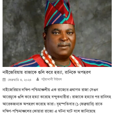
নাইজেরিয়ায় রাজাকে গুলি করে হত্যা, রানিকে অপহরণ
Author
Posted
পটুয়াখালী টাইমস
ফেব্রুয়ারি ৩, ২০২৪
on
নাইজেরিয়ার দক্ষিণ-পশ্চিমাঞ্চলীয় এক রাজ্যের প্রথাগত রাজা সেগুন
আরেমুকে গুলি করে হত্যা করেছে বন্দুকধারীরা। রাজাকে হত্যার পর রানিসহ
আরেকজনকে অপহরণ করেছে তারা। বৃহস্পতিবার (১ ফেব্রুয়ারি) রাতে
দক্ষিণ-পশ্চিমাঞ্চলের কোয়ারা রাজ্যে এ ঘটনা ঘটে বলে জানিয়েছে