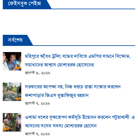
ফেইসবুক পেইজ
সর্বশেষ
মহিপুরে অবৈধ ট্রলিং বন্ধের দাবিতে এমপির সামনে বিক্ষোভ,
সমাধানের আশ্বাস মোশাররফ হোসেনের
আগস্ট ৯, ২০২৬
সরকারের অপেক্ষা নয়, নিজ খরচে রাস্তা সংস্কার করলেন
কলাপাড়ার জিএস মুস্তাফিজুর রহমান
আগস্ট ৭, ২০২৬
ওলামা দলের বৃক্ষরোপণ কর্মসূচি উদ্বোধন করলেন পটুয়াখালী -৪
আসনের সংসদ সদস্য মোশাররফ হোসেন
আগস্ট ৭, ২০২৬