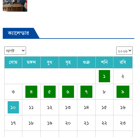
ক্যালেন্ডার
সোম
মঙ্গল
বুধ
বৃহ
শুক্র
শনি
রবি
১
২
৩
৪
৫
৬
৭
৮
৯
১০
১১
১২
১৩
১৪
১৫
১৬
১৭
১৮
১৯
২০
২১
২২
২৩