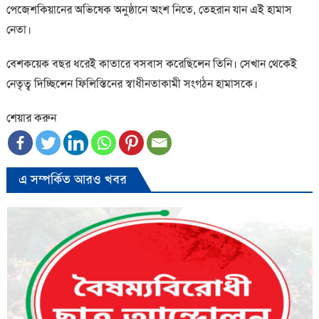
পেজেশকিয়ানের অভিষেক অনুষ্ঠানে অংশ নিতে, তেহরান যান এই হামাস
নেতা।
বেশকয়েক বছর ধরেই কাতারে বসবাস করেছিলেন তিনি। সেখান থেকেই
নেতৃত্ব দিচ্ছিলেন ফিলিস্তিনের স্বাধীনতাকামী সংগঠন হামাসকে।
শেয়ার করুন
এ সম্পর্কিত আরও খবর