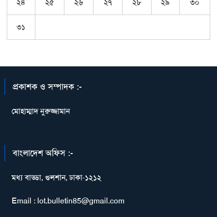
২৪
২৫
২৬
২৭
২৮
২৯
৩০
৩১
প্রকাশক ও সম্পাদক :-
মোহাম্মাদ নুরুজ্জামান
বাংলাদেশ অফিস :-
মধ্য বাড্ডা, গুলশান, ঢাকা-১২১২
Email : lot.bulletin85@gmail.com