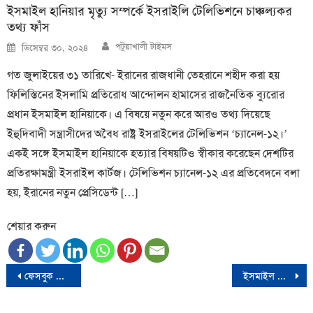
ইসমাইল হানিয়ার মৃত্যু সম্পর্কে ইসরাইলি টেলিভিশনে চাঞ্চল্যকর
তথ্য ফাঁস
Author
Posted
পটুয়াখালী টাইমস
ডিসেম্বর ৩০, ২০২৪
on
গত জুলাইয়ের ৩১ তারিখে- ইরানের রাজধানী তেহরানে শহীদ করা হয়
ফিলিস্তিনের ইসলামি প্রতিরোধ আন্দোলন হামাসের রাজনৈতিক ব্যুরোর
প্রধান ইসমাইল হানিয়াকে। এ বিষয়ে নতুন করে আরও তথ্য দিয়েছে
ইহুদিবাদী সন্ত্রাসীদের অবৈধ রাষ্ট্র ইসরাইলের টেলিভিশন ‘চ্যানেল-১২।’
একই সঙ্গে ইসমাইল হানিয়াকে হত্যার বিষয়টিও স্বীকার করেছেন দেশটির
প্রতিরক্ষামন্ত্রী ইসরাইল কার্টজ। টেলিভিশন চ্যানেল-১২ এর প্রতিবেদনে বলা
হয়, ইরানের নতুন প্রেসিডেন্ট […]
শেয়ার করুন
Post
ফেসবুক প্রোফাইলের লাল রঙ যেন ফুটবল মাঠের ‘রেড কার্ড’
ইসমাইল হানিয়া হত্যাকাণ্ডের ফলে দীর্ঘায়িত হবে গাজা যুদ্ধ
navigation